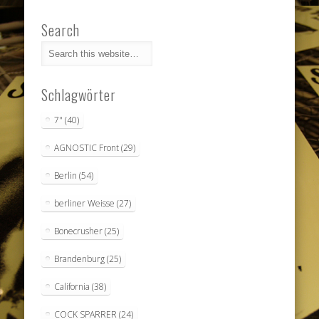
Search
Schlagwörter
7"
(40)
AGNOSTIC Front
(29)
Berlin
(54)
berliner Weisse
(27)
Bonecrusher
(25)
Brandenburg
(25)
California
(38)
COCK SPARRER
(24)