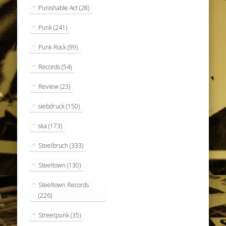
Punishable Act
(28)
Punk
(241)
Punk Rock
(99)
Records
(54)
Review
(23)
siebdruck
(150)
ska
(173)
Steelbruch
(333)
Steeltown
(130)
Steeltown Records
(226)
Streetpunk
(35)