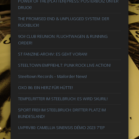
POWER OF THE (PLATTEN) PRESS: POSTERBOIZ UNTER
DRUCK!
THE PROMISED END & UNPLUGGED SYSTEM: DER
RÜCKBLICK!
9Oi! CLUB REUNION: FLUCHTWAGEN & RUNNING
ORDER!
ST FANZINE-ARCHIV: ES GEHT VORAN!
STEELTOWN EMPFIEHLT: PUNK ROCK LIVE ACTION!
Steeltown Records – Mailorder News!
OXO 86: EIN HERZ FÜR HÜTTE!
TEMPELRITTER IM STEELBRUCH: ES WIRD SKURIL!
SPORT FREI! IM STEELBRUCH: DRITTER PLATZ IM
BUNDESLAND!
UVPRV80: CAMELLIA SINENSIS DÉMO 2023 7″EP