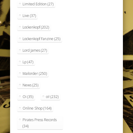
Limited Edition
(27)
Live
(37)
Lockenkopf
(202)
Lockenkopf Fanzine
(25)
Lord James
(27)
Lp
(47)
Mailorder
(250)
News
(25)
Oi
(35)
oi!
(232)
Online Shop
(164)
Pirates Press Records
(34)