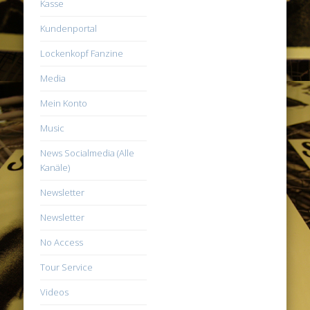
Kasse
Kundenportal
Lockenkopf Fanzine
Media
Mein Konto
Music
News Socialmedia (Alle
Kanäle)
Newsletter
Newsletter
No Access
Tour Service
Videos