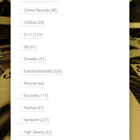
Contra Records
(38)
Cottbus
(26)
D.I.Y.
(110)
diy
(61)
Dresden
(51)
Eisenhüttenstadt
(326)
Fanzine
(62)
Fanzines
(117)
Festival
(31)
Hardcore
(227)
High Society
(32)