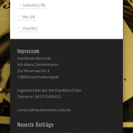
Subkultur
(78)
the
(34)
Vinyl
(82)
Impressum
Steeltown Records
Inh.Maria Zimmermann
Zur Feuerwache 4
15890 Eisenhüttenstadt
registriert bei der IHK Frankfurt/Oder
Steuernr.:061/210/03420
contact@steeltownrecords.de
Neueste Beiträge