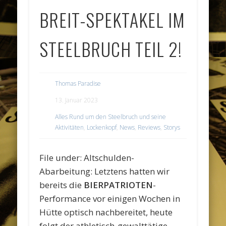
BREIT-SPEKTAKEL IM
STEELBRUCH TEIL 2!
Thomas Paradise
13. Januar 2023
Alles Rund um den Steelbruch und seine
Aktivitäten
,
Lockenkopf
,
News
,
Reviews
,
Storys
File under: Altschulden-
Abarbeitung: Letztens hatten wir
bereits die
BIERPATRIOTEN
-
Performance vor einigen Wochen in
Hütte optisch nachbereitet, heute
folgt der athletisch-gewalttätige