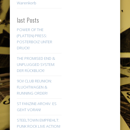
Warenkorb
last Posts
POWER OF THE
(PLATTEN) PRESS:
POSTERBOIZ UNTER
DRUCK!
THE PROMISED END &
UNPLUGGED SYSTEM:
DER RÜCKBLICK!
9Oi! CLUB REUNION:
FLUCHTWAGEN &
RUNNING ORDER!
ST FANZINE-ARCHIV: ES
GEHT VORAN!
STEELTOWN EMPFIEHLT:
PUNK ROCK LIVE ACTION!