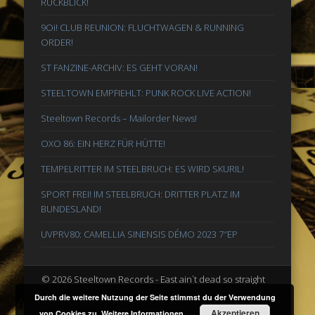
RÜCKBLICK!
9Oi! CLUB REUNION: FLUCHTWAGEN & RUNNING
ORDER!
ST FANZINE-ARCHIV: ES GEHT VORAN!
STEELTOWN EMPFIEHLT: PUNK ROCK LIVE ACTION!
Steeltown Records – Mailorder News!
OXO 86: EIN HERZ FÜR HÜTTE!
TEMPELRITTER IM STEELBRUCH: ES WIRD SKURIL!
SPORT FREI! IM STEELBRUCH: DRITTER PLATZ IM
BUNDESLAND!
UVPRV80: CAMELLIA SINENSIS DÉMO 2023 7″EP
© 2026 Steeltown Records - East ain`t dead so straight
ahead
Durch die weitere Nutzung der Seite stimmst du der Verwendung
Akzeptieren
von Cookies zu.
Weitere Informationen