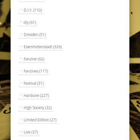
D.I.Y.
(110)
diy
(61)
Dresden
(51)
Eisenhüttenstadt
(326)
Fanzine
(62)
Fanzines
(117)
Festival
(31)
Hardcore
(227)
High Society
(32)
Limited Edition
(27)
Live
(37)