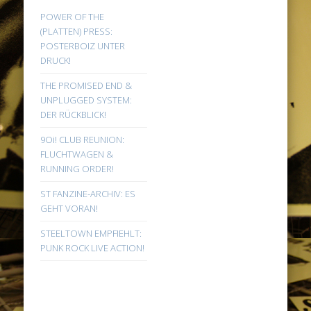
POWER OF THE
(PLATTEN) PRESS:
POSTERBOIZ UNTER
DRUCK!
THE PROMISED END &
UNPLUGGED SYSTEM:
DER RÜCKBLICK!
9Oi! CLUB REUNION:
FLUCHTWAGEN &
RUNNING ORDER!
ST FANZINE-ARCHIV: ES
GEHT VORAN!
STEELTOWN EMPFIEHLT:
PUNK ROCK LIVE ACTION!