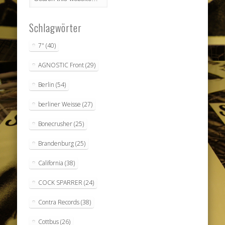
Schlagwörter
7"
(40)
AGNOSTIC Front
(29)
Berlin
(54)
berliner Weisse
(27)
Bonecrusher
(25)
Brandenburg
(25)
California
(38)
COCK SPARRER
(24)
Contra Records
(38)
Cottbus
(26)