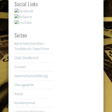
Social Links
Seiten
Band Merchandise /
Textildruck / Steel Print
Club Steelbruch
Contact
Datenschutzerklärung
Discographie
Kasse
Kundenportal
Lockenkopf Fanzine