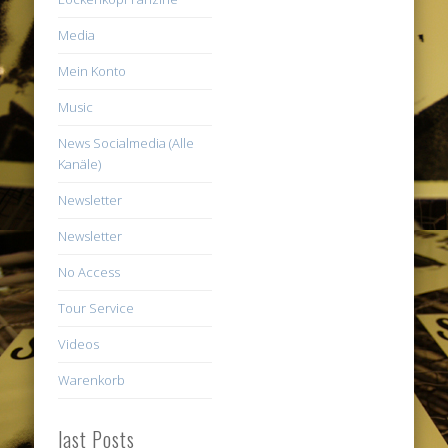
Media
Mein Konto
Music
News Socialmedia (Alle
Kanäle)
Newsletter
Newsletter
No Access
Tour Service
Videos
Warenkorb
last Posts