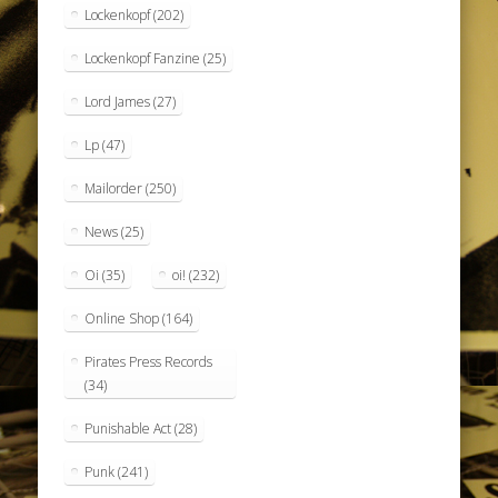
Lockenkopf
(202)
Lockenkopf Fanzine
(25)
Lord James
(27)
Lp
(47)
Mailorder
(250)
News
(25)
Oi
(35)
oi!
(232)
Online Shop
(164)
Pirates Press Records
(34)
Punishable Act
(28)
Punk
(241)