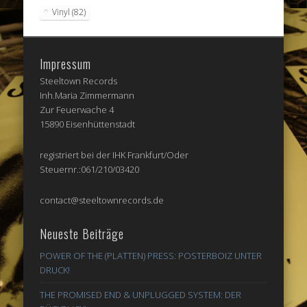
Vinyl
(82)
Impressum
Steeltown Records
Inh.Maria Zimmermann
Zur Feuerwache 4
15890 Eisenhüttenstadt
registriert bei der IHK Frankfurt/Oder
Steuernr.:061/210/03420
contact@steeltownrecords.de
Neueste Beiträge
POWER OF THE (PLATTEN) PRESS: POSTERBOIZ UNTER
DRUCK!
THE PROMISED END & UNPLUGGED SYSTEM: DER