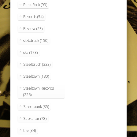
Punk Rock
(99)
Records
(54)
Review
(23)
siebdruck
(150)
ska
(173)
Steelbruch
(333)
Steeltown
(130)
Steeltown Records
(226)
Streetpunk
(35)
Subkultur
(78)
the
(34)