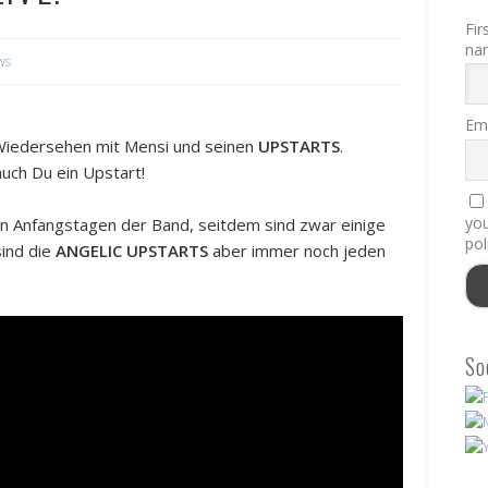
Fir
na
ws
Ema
Wiedersehen mit Mensi und seinen
UPSTARTS
.
uch Du ein Upstart!
you
den Anfangstagen der Band, seitdem sind zwar einige
pol
sind die
ANGELIC UPSTARTS
aber immer noch jeden
So