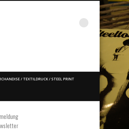
st ain`t dead so straight
CHANDISE / TEXTILDRUCK / STEEL PRINT
meldung
wsletter