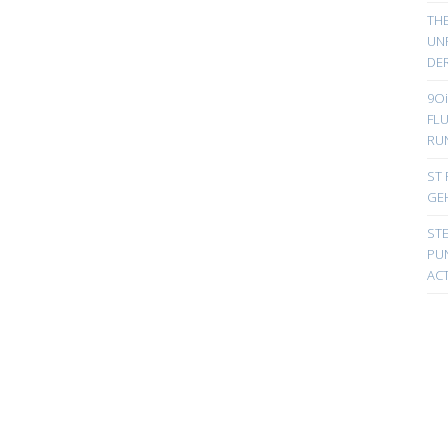
TH
UN
DER
9Oi
FL
RU
ST 
GE
ST
PUN
ACT