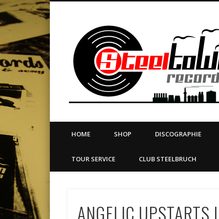
book
Twitter
Vimeo
Dribble
LinkedIn
LABEL | MERCH | PRINT | DIY | FANZINE | TOURSERVICE
HOME
SHOP
DISCOGRAPHIE
TOUR SERVICE
CLUB STEELBRUCH
ANGELIC UPSTARTS L