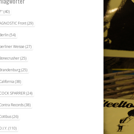
hlagwörter
7"
(40)
AGNOSTIC Front
(29)
Berlin
(54)
berliner Weisse
(27)
Bonecrusher
(25)
Brandenburg
(25)
California
(38)
COCK SPARRER
(24)
Contra Records
(38)
Cottbus
(26)
D.I.Y.
(110)