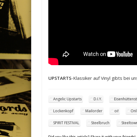
UPSTARTS
-Klassiker auf Vinyl gibts bei u
Angelic Upstarts
D.I.Y.
Eisenhüttens
Lockenkopf
Mailorder
oi!
Onl
SPIRIT FESTIVAL
Steelbruch
Steeltow
Did you like this article? Share it with your friends!