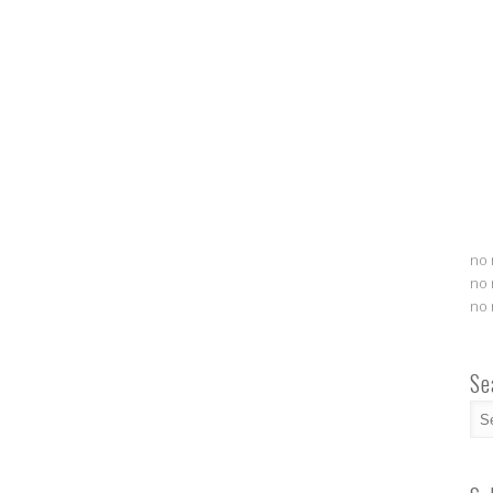
no 
no 
no 
Se