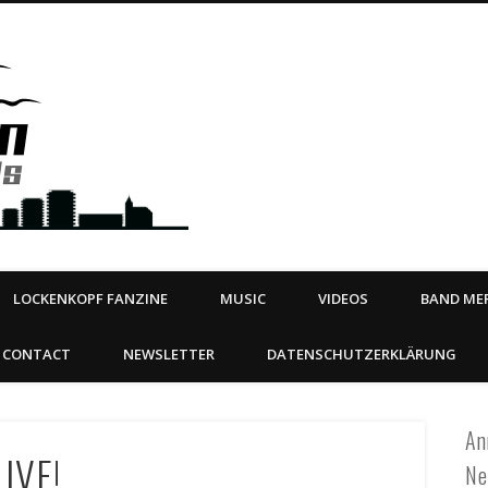
Steeltown Records – Ea
 | BOOKING
ahead
LOCKENKOPF FANZINE
MUSIC
VIDEOS
BAND MER
CONTACT
NEWSLETTER
DATENSCHUTZERKLÄRUNG
An
IVE!
Ne