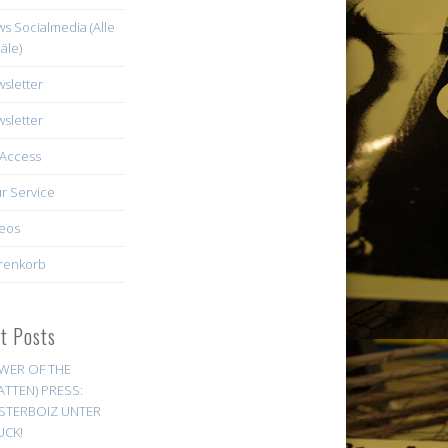
s Socialmedia (Alle
äle)
sletter
sletter
Access
r Service
eos
renkorb
st Posts
WER OF THE
ATTEN) PRESS:
STERBOIZ UNTER
UCK!