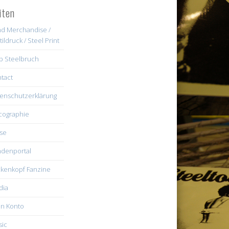
iten
d Merchandise /
tildruck / Steel Print
b Steelbruch
tact
enschutzerklärung
cographie
se
denportal
kenkopf Fanzine
dia
n Konto
ic