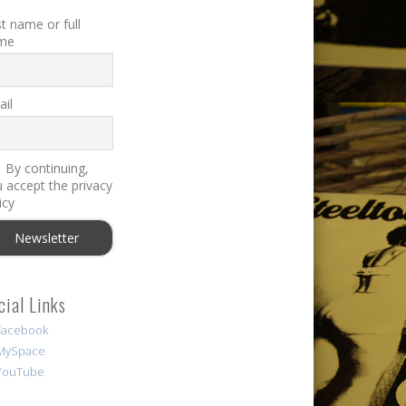
st name or full
me
il
By continuing,
 accept the privacy
icy
cial Links