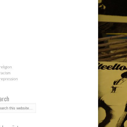
religion
racism
repression
arch