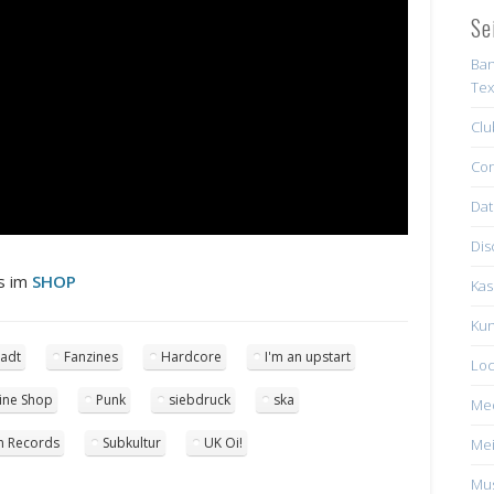
Se
Ban
Tex
Clu
Con
Dat
Dis
ns im
SHOP
Kas
Kun
tadt
Fanzines
Hardcore
I'm an upstart
Loc
ine Shop
Punk
siebdruck
ska
Me
n Records
Subkultur
UK Oi!
Mei
Mus