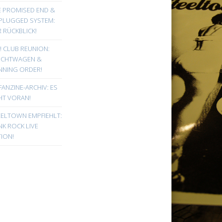
E PROMISED END &
PLUGGED SYSTEM:
 RÜCKBLICK!
! CLUB REUNION:
UCHTWAGEN &
NNING ORDER!
FANZINE-ARCHIV: ES
HT VORAN!
EELTOWN EMPFIEHLT:
K ROCK LIVE
ION!