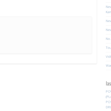
New
Kan
New
New
No 
Tou
Vid
Wa
la
PO
(PL
PO
DR