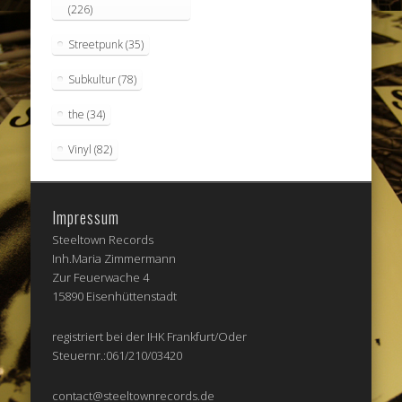
(226)
Streetpunk
(35)
Subkultur
(78)
the
(34)
Vinyl
(82)
Impressum
Steeltown Records
Inh.Maria Zimmermann
Zur Feuerwache 4
15890 Eisenhüttenstadt
registriert bei der IHK Frankfurt/Oder
Steuernr.:061/210/03420
contact@steeltownrecords.de