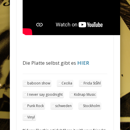
Die Platte selbst gibt es
HIER
baboon show
Cecilia
Frida Ståhl
I never say goodnight
Kidnap Music
Punk Rock
schweden
Stockholm
Vinyl