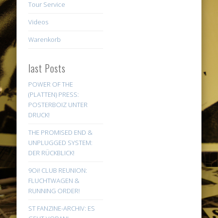
Tour Service
Videos
Warenkorb
last Posts
POWER OF THE
(PLATTEN) PRESS:
POSTERBOIZ UNTER
DRUCK!
THE PROMISED END &
UNPLUGGED SYSTEM:
DER RÜCKBLICK!
9Oi! CLUB REUNION:
FLUCHTWAGEN &
RUNNING ORDER!
ST FANZINE-ARCHIV: ES