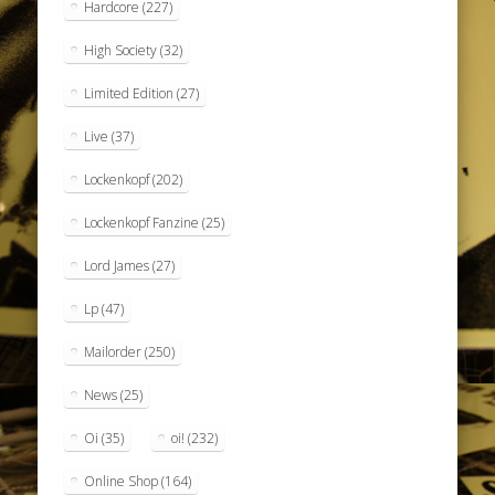
Hardcore
(227)
High Society
(32)
Limited Edition
(27)
Live
(37)
Lockenkopf
(202)
Lockenkopf Fanzine
(25)
Lord James
(27)
Lp
(47)
Mailorder
(250)
News
(25)
Oi
(35)
oi!
(232)
Online Shop
(164)