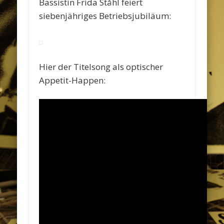
Bassistin Frida Ståhl feiert
siebenjähriges Betriebsjubiläum:
Hier der Titelsong als optischer
Appetit-Happen: