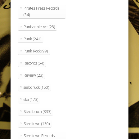
Pirates Press Records
(34)
Punishable Act
(28)
Punk
(241)
Punk Rock
(99)
Records
(54)
Review
(23)
siebdruck
(150)
ska
(173)
Steelbruch
(333)
Steeltown
(130)
Steeltown Records