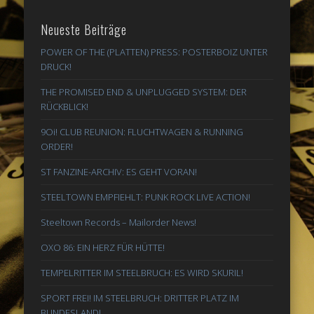
Neueste Beiträge
POWER OF THE (PLATTEN) PRESS: POSTERBOIZ UNTER
DRUCK!
THE PROMISED END & UNPLUGGED SYSTEM: DER
RÜCKBLICK!
9Oi! CLUB REUNION: FLUCHTWAGEN & RUNNING
ORDER!
ST FANZINE-ARCHIV: ES GEHT VORAN!
STEELTOWN EMPFIEHLT: PUNK ROCK LIVE ACTION!
Steeltown Records – Mailorder News!
OXO 86: EIN HERZ FÜR HÜTTE!
TEMPELRITTER IM STEELBRUCH: ES WIRD SKURIL!
SPORT FREI! IM STEELBRUCH: DRITTER PLATZ IM
BUNDESLAND!