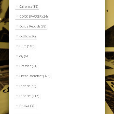
California
(38)
COCK SPARRER
(24)
Contra Records
(38)
Cottbus
(26)
D.I.Y.
(110)
diy
(61)
Dresden
(51)
Eisenhüttenstadt
(326)
Fanzine
(62)
Fanzines
(117)
Festival
(31)