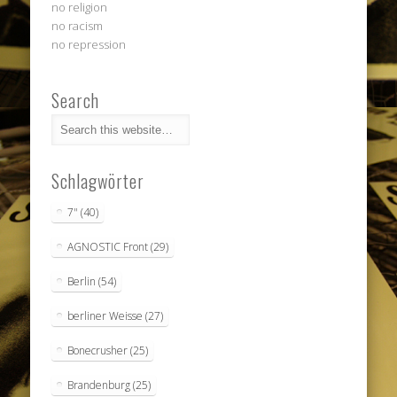
no religion
no racism
no repression
Search
Schlagwörter
7"
(40)
AGNOSTIC Front
(29)
Berlin
(54)
berliner Weisse
(27)
Bonecrusher
(25)
Brandenburg
(25)