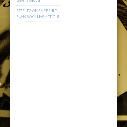
GEHT VORAN!
STEELTOWN EMPFIEHLT:
PUNK ROCK LIVE ACTION!