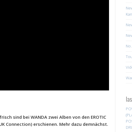
New
Kan
New
New
No 
Tou
Vid
Wa
la
PO
(PL
risch sind bei WANDA zwei Alben von den EROTIC
PO
UK Connection) erschienen. Mehr dazu demnächst.
DR