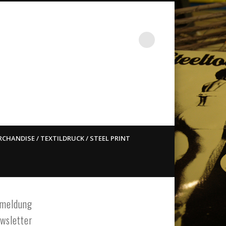
st ain`t dead so straight
CHANDISE / TEXTILDRUCK / STEEL PRINT
meldung
wsletter