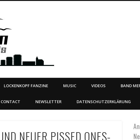
Steeltown Records – Ea
 | BOOKING
ahead
LOCKENKOPF FANZINE
MUSIC
VIDEOS
BAND MER
CONTACT
NEWSLETTER
DATENSCHUTZERKLÄRUNG
An
UND NEUER PISSED ONES-
Ne