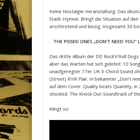
Keine Nostalgie-Veranstaltung: Das deuts
Stadt-Hymne. Bringt die Situation auf den 
arschtretend und bissig. Insgesamt 30 bö
THE PISSED ONES „DON’T NEED YOU” 
Das dritte Album der DD Rock’n’Roll Dogs g
aber das Warten hat sich gelohnt: 10 Son
unaufgeregter 77er UK 3-Chord Sound ohne F
(Street) R’nR Flair. In bekannter „Don’t n
auf dem Cover. Quality beats Quantity, in 
shocked. The Knock Out-Soundtrack of th
Klingt so: