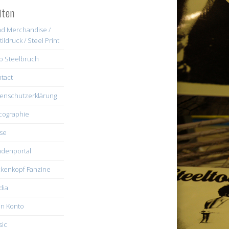
iten
d Merchandise /
tildruck / Steel Print
b Steelbruch
tact
enschutzerklärung
cographie
se
denportal
kenkopf Fanzine
dia
n Konto
ic