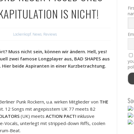
Fir
KAPITULATION IS NICHT!
na
Ema
Lockenkopf
,
News
,
Reviews
? Muss nicht sein, können wir ändern. Hell, yes!
ell zwei famose Longplayer aus, BAD SHAPES aus
you
 Hier beide Aspiranten in einer Kurzbetrachtung.
pol
So
Berliner Punk Rockern, u.a. wirken Mitglieder von
THE
t. 12 Songs mit angepisstem UK 77 meets 82
IOLATORS
(UK) meets
ACTION PACT!
inklusive
-Vocals, unterlegt mit stripped-down Riffs, coolen
Drum-Beat.