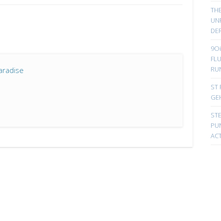
TH
UN
DER
9Oi
FL
RU
aradise
ST 
GE
ST
PUN
ACT