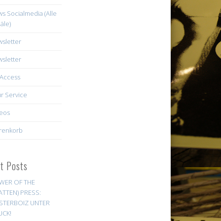
s Socialmedia (Alle
äle)
sletter
sletter
Access
r Service
eos
renkorb
st Posts
WER OF THE
ATTEN) PRESS:
STERBOIZ UNTER
UCK!