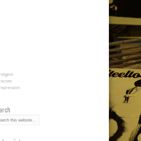
religion
racism
repression
arch