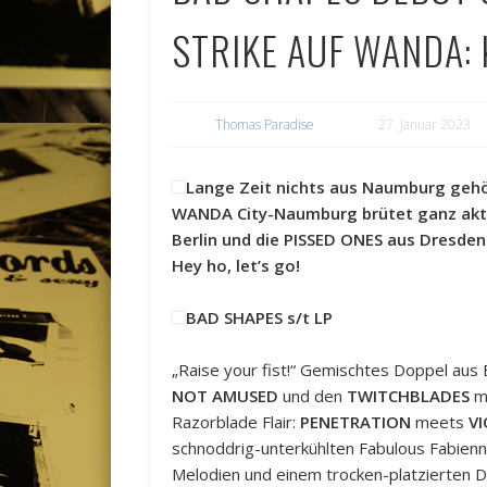
STRIKE AUF WANDA: 
Thomas Paradise
27. Januar 2023
Lange Zeit nichts aus Naumburg gehört
WANDA City-Naumburg brütet ganz aktu
Berlin und die PISSED ONES aus Dresden.
Hey ho, let’s go!
BAD SHAPES s/t LP
„Raise your fist!“ Gemischtes Doppel aus 
NOT AMUSED
und den
TWITCHBLADES
mi
Razorblade Flair:
PENETRATION
meets
V
schnoddrig-unterkühlten Fabulous Fabienne
Melodien und einem trocken-platzierten 