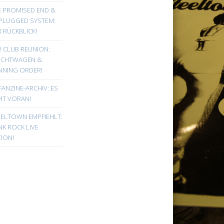
E PROMISED END &
PLUGGED SYSTEM:
 RÜCKBLICK!
! CLUB REUNION:
UCHTWAGEN &
NNING ORDER!
FANZINE-ARCHIV: ES
HT VORAN!
EELTOWN EMPFIEHLT:
K ROCK LIVE
ION!