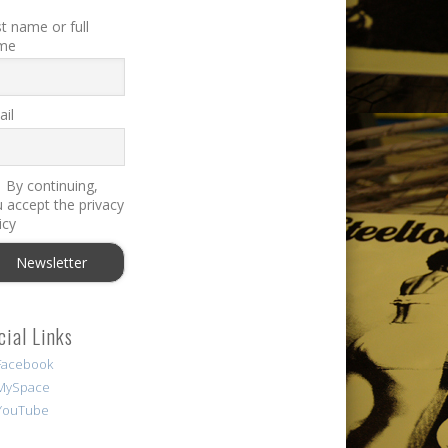
st name or full
me
il
By continuing,
 accept the privacy
icy
cial Links