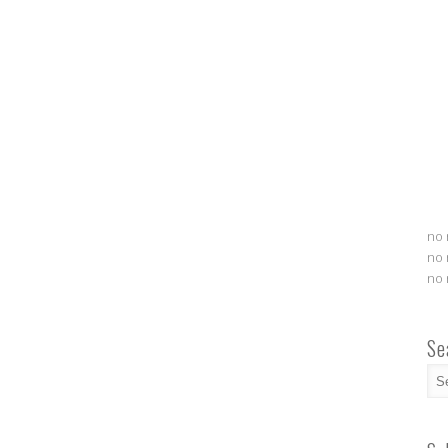
no 
no 
no 
Se