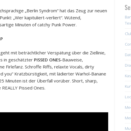
Se
chsprachige „Berlin Syndrom“ hat das Zeug zur neuen
Ban
Punkt: „Wer kapituliert-verliert“. Wütend,
Tex
sartige Minuten of catchy Punk Power.
Clu
LP
Con
eht mit beträchtlicher Verspätung über die Ziellinie,
Dat
gs in geschätzter
PISSED ONES
-Bauweise,
Dis
irlefanz. Schroffe Riffs, relaxte Vocals, dirty
eed you“ Kratzbürstigkeit, mit lädierter Warhol-Banane
Kas
25 Minuten ist der Überfall vorüber. Short, sharp,
Kun
e REALLY Pissed Ones.
Loc
Me
Mei
Mus