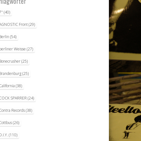
hlagwörter
7"
(40)
AGNOSTIC Front
(29)
Berlin
(54)
berliner Weisse
(27)
Bonecrusher
(25)
Brandenburg
(25)
California
(38)
COCK SPARRER
(24)
Contra Records
(38)
Cottbus
(26)
D.I.Y.
(110)