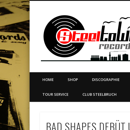
book
Twitter
Vimeo
Dribble
LinkedIn
LABEL | MERCH | PRINT | DIY | FANZINE | TOURSERVICE
HOME
SHOP
DISCOGRAPHIE
TOUR SERVICE
CLUB STEELBRUCH
BAD SHAPES DEBÜT 