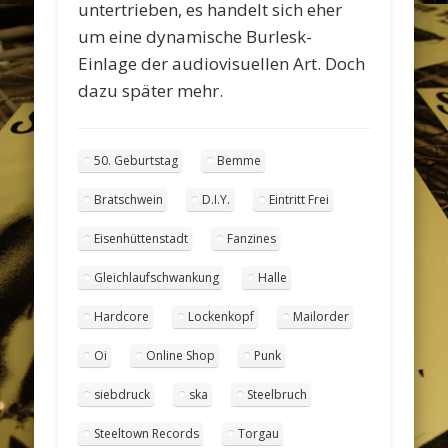
untertrieben, es handelt sich eher
um eine dynamische Burlesk-
Einlage der audiovisuellen Art. Doch
dazu später mehr.
50. Geburtstag
Bemme
Bratschwein
D.I.Y.
Eintritt Frei
Eisenhüttenstadt
Fanzines
Gleichlaufschwankung
Halle
Hardcore
Lockenkopf
Mailorder
Oi
Online Shop
Punk
siebdruck
ska
Steelbruch
Steeltown Records
Torgau