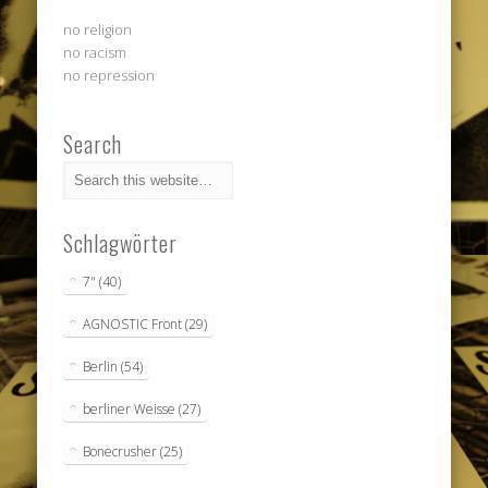
no religion
no racism
no repression
Search
Schlagwörter
7"
(40)
AGNOSTIC Front
(29)
Berlin
(54)
berliner Weisse
(27)
Bonecrusher
(25)