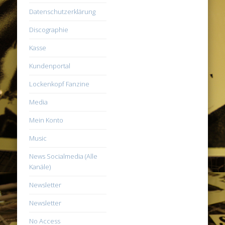
Datenschutzerklärung
Discographie
Kasse
Kundenportal
Lockenkopf Fanzine
Media
Mein Konto
Music
News Socialmedia (Alle
Kanäle)
Newsletter
Newsletter
No Access