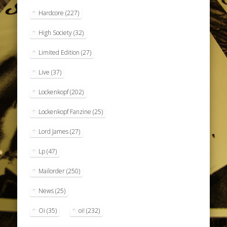
Hardcore
(227)
High Society
(32)
Limited Edition
(27)
Live
(37)
Lockenkopf
(202)
Lockenkopf Fanzine
(25)
Lord James
(27)
Lp
(47)
Mailorder
(250)
News
(25)
Oi
(35)
oi!
(232)