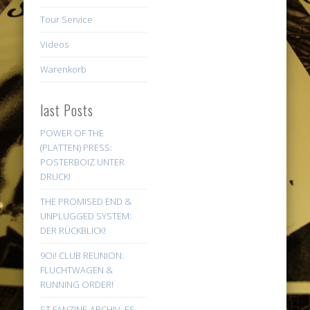
Tour Service
Videos
Warenkorb
last Posts
POWER OF THE
(PLATTEN) PRESS:
POSTERBOIZ UNTER
DRUCK!
THE PROMISED END &
UNPLUGGED SYSTEM:
DER RÜCKBLICK!
9Oi! CLUB REUNION:
FLUCHTWAGEN &
RUNNING ORDER!
ST FANZINE-ARCHIV: ES