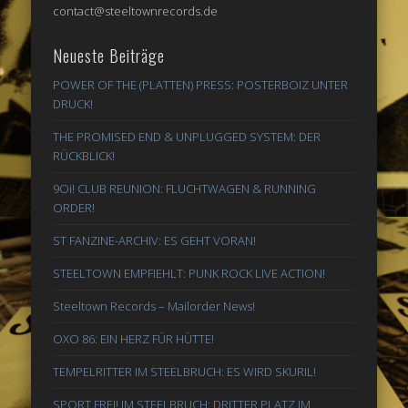
contact@steeltownrecords.de
Neueste Beiträge
POWER OF THE (PLATTEN) PRESS: POSTERBOIZ UNTER
DRUCK!
THE PROMISED END & UNPLUGGED SYSTEM: DER
RÜCKBLICK!
9Oi! CLUB REUNION: FLUCHTWAGEN & RUNNING
ORDER!
ST FANZINE-ARCHIV: ES GEHT VORAN!
STEELTOWN EMPFIEHLT: PUNK ROCK LIVE ACTION!
Steeltown Records – Mailorder News!
OXO 86: EIN HERZ FÜR HÜTTE!
TEMPELRITTER IM STEELBRUCH: ES WIRD SKURIL!
SPORT FREI! IM STEELBRUCH: DRITTER PLATZ IM