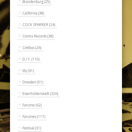
Brandenburg
(25)
California
(38)
COCK SPARRER
(24)
Contra Records
(38)
Cottbus
(26)
D.I.Y.
(110)
diy
(61)
Dresden
(51)
Eisenhüttenstadt
(326)
Fanzine
(62)
Fanzines
(117)
Festival
(31)