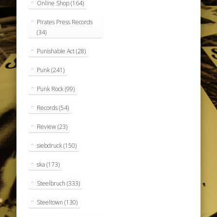
Online Shop
(164)
Pirates Press Records
(34)
Punishable Act
(28)
Punk
(241)
Punk Rock
(99)
Records
(54)
Review
(23)
siebdruck
(150)
ska
(173)
Steelbruch
(333)
Steeltown
(130)