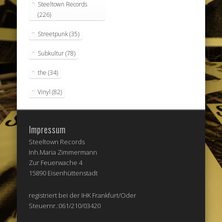
Steeltown Records
(226)
Streetpunk
(35)
Subkultur
(78)
the
(34)
Vinyl
(82)
Impressum
Steeltown Records
Inh.Maria Zimmermann
Zur Feuerwache 4
15890 Eisenhüttenstadt
registriert bei der IHK Frankfurt/Oder
Steuernr.:061/210/03420