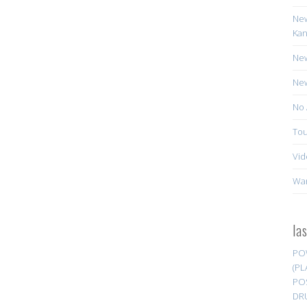
New
Kan
New
New
No 
Tou
Vid
Wa
la
PO
(PL
PO
DR