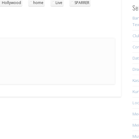
Hollywood
home
Live
SPARRER
Se
Ban
Tex
Clu
Con
Dat
Dis
Kas
Kun
Loc
Me
Mei
Mus