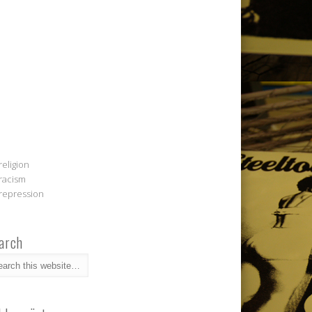
religion
racism
repression
arch