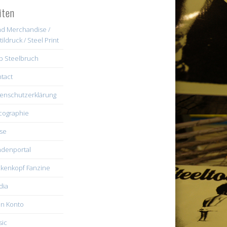
iten
d Merchandise /
tildruck / Steel Print
b Steelbruch
tact
enschutzerklärung
cographie
se
denportal
kenkopf Fanzine
dia
n Konto
ic