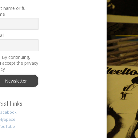
st name or full
me
il
By continuing,
 accept the privacy
icy
cial Links