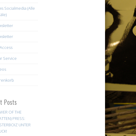
s Socialmedia (Alle
äle)
sletter
sletter
Access
r Service
eos
renkorb
st Posts
WER OF THE
ATTEN) PRESS:
STERBOIZ UNTER
UCK!