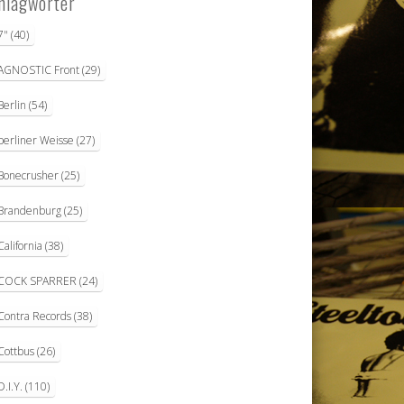
hlagwörter
7"
(40)
AGNOSTIC Front
(29)
Berlin
(54)
berliner Weisse
(27)
Bonecrusher
(25)
Brandenburg
(25)
California
(38)
COCK SPARRER
(24)
Contra Records
(38)
Cottbus
(26)
D.I.Y.
(110)