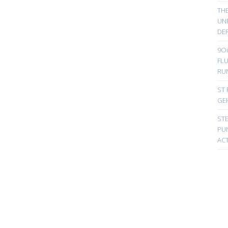
TH
UN
DER
9Oi
FL
RU
ST 
GE
ST
PUN
ACT