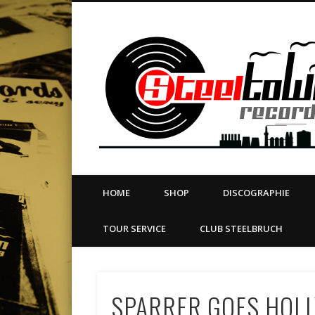
book
Twitter
Vimeo
Dribble
LinkedIn
LABEL | MERCH | PRINT | DIY | FANZINE | TOURSERVICE
HOME
SHOP
DISCOGRAPHIE
TOUR SERVICE
CLUB STEELBRUCH
SPARRER GOES HOLL