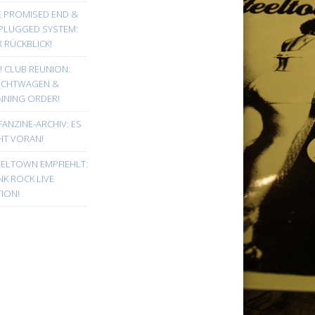
E PROMISED END &
PLUGGED SYSTEM:
 RÜCKBLICK!
! CLUB REUNION:
UCHTWAGEN &
NNING ORDER!
FANZINE-ARCHIV: ES
HT VORAN!
EELTOWN EMPFIEHLT:
K ROCK LIVE
ION!