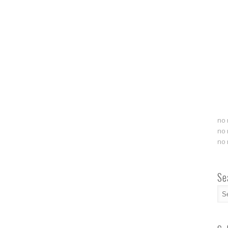
no 
no 
no 
Se