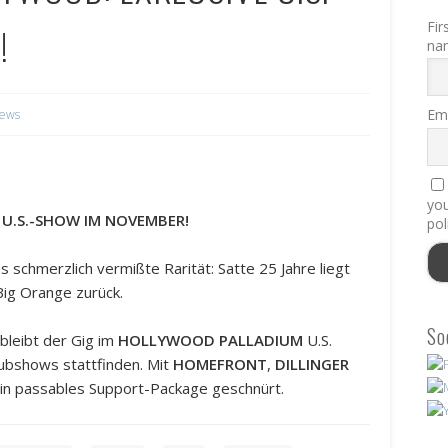
Fir
!
na
Ema
ews
you
 U.S.-SHOW IM NOVEMBER!
pol
os schmerzlich vermißte Rarität: Satte 25 Jahre liegt
ig Orange zurück.
So
bleibt der Gig im
HOLLYWOOD PALLADIUM
U.S.
lubshows stattfinden. Mit
HOMEFRONT
,
DILLINGER
in passables Support-Package geschnürt.