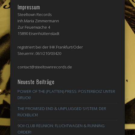
Impressum
Steeltown Records
Inh.Maria Zimmermann
Zur Feuerwache 4
15890 Eisenhüttenstadt
registriert bei der IHK Frankfurt/Oder
Steuernr.:061/210/03420
contact@steeltownrecords.de
Neueste Beiträge
POWER OF THE (PLATTEN) PRESS: POSTERBOIZ UNTER
DRUCK!
THE PROMISED END & UNPLUGGED SYSTEM: DER
RÜCKBLICK!
9Oi! CLUB REUNION: FLUCHTWAGEN & RUNNING
ORDER!