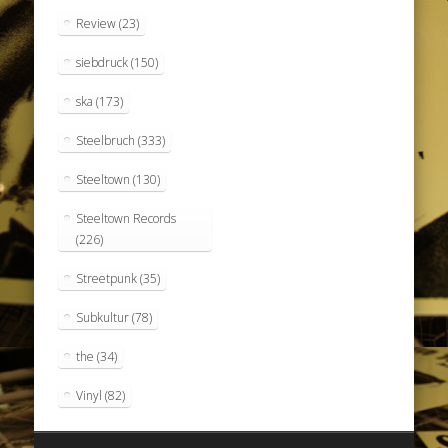
Review
(23)
siebdruck
(150)
ska
(173)
Steelbruch
(333)
Steeltown
(130)
Steeltown Records
(226)
Streetpunk
(35)
Subkultur
(78)
the
(34)
Vinyl
(82)