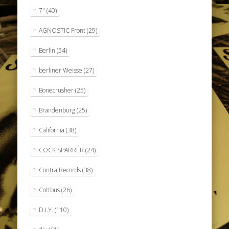
7"
(40)
AGNOSTIC Front
(29)
Berlin
(54)
berliner Weisse
(27)
Bonecrusher
(25)
Brandenburg
(25)
California
(38)
COCK SPARRER
(24)
Contra Records
(38)
Cottbus
(26)
D.I.Y.
(110)