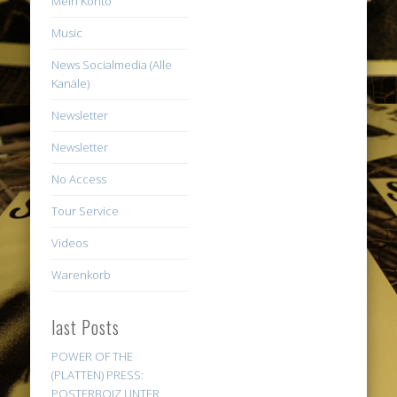
Mein Konto
Music
News Socialmedia (Alle
Kanäle)
Newsletter
Newsletter
No Access
Tour Service
Videos
Warenkorb
last Posts
POWER OF THE
(PLATTEN) PRESS:
POSTERBOIZ UNTER