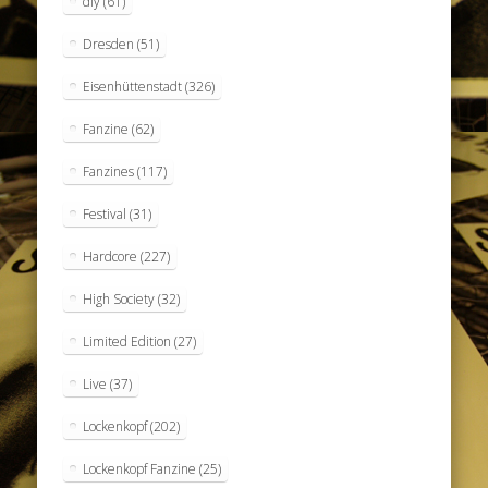
diy
(61)
Dresden
(51)
Eisenhüttenstadt
(326)
Fanzine
(62)
Fanzines
(117)
Festival
(31)
Hardcore
(227)
High Society
(32)
Limited Edition
(27)
Live
(37)
Lockenkopf
(202)
Lockenkopf Fanzine
(25)