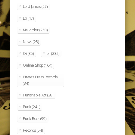
Lord James
(27)
Lp
(47)
Mailorder
(250)
News
(25)
Oi
(35)
oi!
(232)
Online Shop
(164)
Pirates Press Records
(34)
Punishable Act
(28)
Punk
(241)
Punk Rock
(99)
Records
(54)