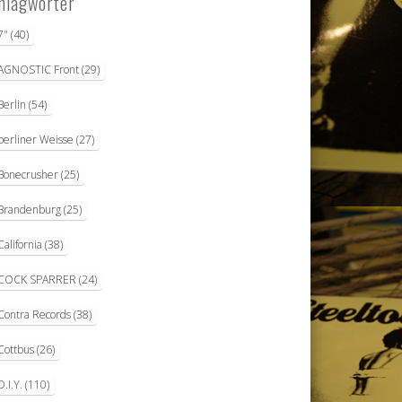
hlagwörter
7"
(40)
AGNOSTIC Front
(29)
Berlin
(54)
berliner Weisse
(27)
Bonecrusher
(25)
Brandenburg
(25)
California
(38)
COCK SPARRER
(24)
Contra Records
(38)
Cottbus
(26)
D.I.Y.
(110)