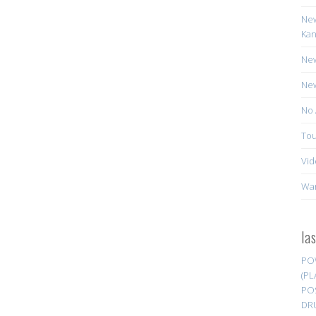
New
Kan
New
New
No 
Tou
Vid
Wa
la
PO
(PL
PO
DR