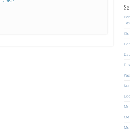
aradise
Se
Ban
Tex
Clu
Con
Dat
Dis
Kas
Kun
Loc
Me
Mei
Mus