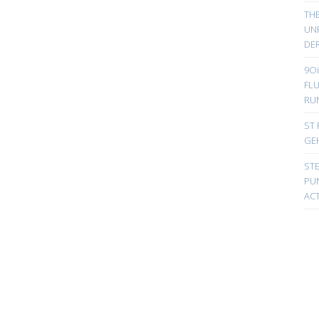
TH
UN
DER
9Oi
FL
RU
ST 
GE
ST
PUN
ACT