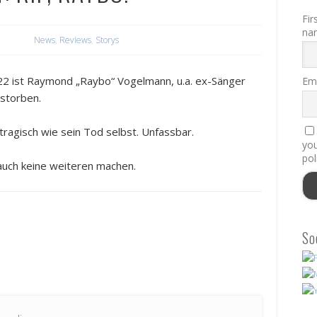
Fir
na
News
,
Reviews
,
Storys
22 ist Raymond „Raybo“ Vogelmann, u.a. ex-Sänger
Ema
rstorben.
agisch wie sein Tod selbst. Unfassbar.
you
pol
 auch keine weiteren machen.
So