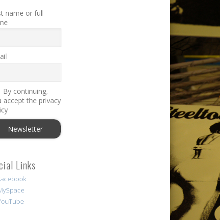
st name or full
me
il
By continuing,
 accept the privacy
icy
cial Links