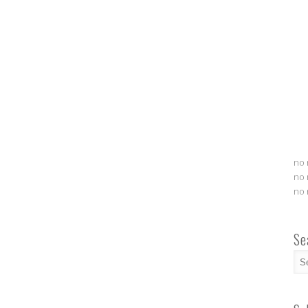
no 
no 
no 
Se