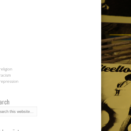
religion
racism
repression
arch