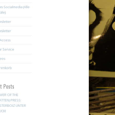
s Socialmedia (Alle
äle)
sletter
sletter
Access
r Service
eos
renkorb
st Posts
WER OF THE
ATTEN) PRESS:
STERBOIZ UNTER
UCK!