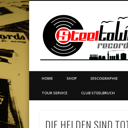
book
Twitter
Vimeo
Dribble
LinkedIn
LABEL | MERCH | PRINT | DIY | FANZINE | TOURSERVICE
HOME
SHOP
DISCOGRAPHIE
TOUR SERVICE
CLUB STEELBRUCH
DIE HELDEN SIND TOT