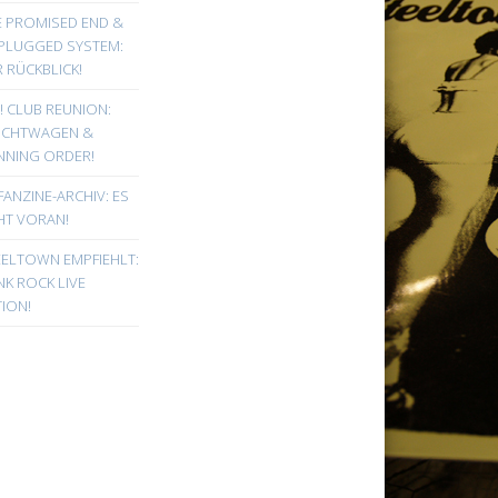
E PROMISED END &
PLUGGED SYSTEM:
 RÜCKBLICK!
! CLUB REUNION:
UCHTWAGEN &
NNING ORDER!
FANZINE-ARCHIV: ES
HT VORAN!
EELTOWN EMPFIEHLT:
K ROCK LIVE
ION!