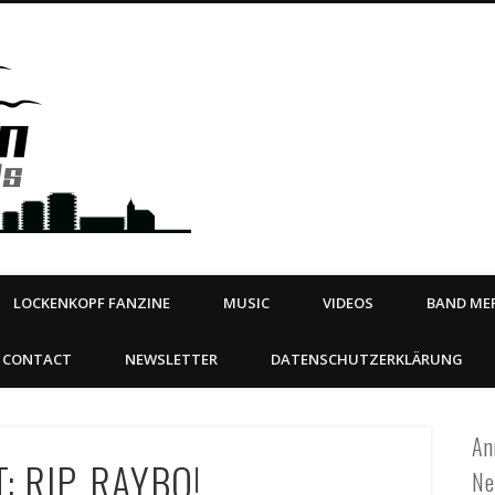
Steeltown Records – Ea
 | BOOKING
ahead
LOCKENKOPF FANZINE
MUSIC
VIDEOS
BAND MER
CONTACT
NEWSLETTER
DATENSCHUTZERKLÄRUNG
An
: RIP, RAYBO!
Ne