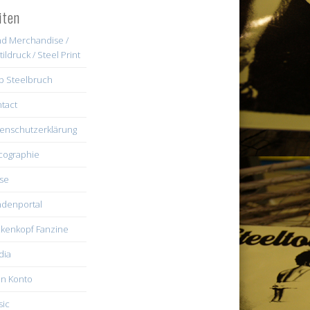
iten
d Merchandise /
tildruck / Steel Print
b Steelbruch
tact
enschutzerklärung
cographie
se
denportal
kenkopf Fanzine
dia
n Konto
ic