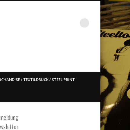
st ain`t dead so straight
CHANDISE / TEXTILDRUCK / STEEL PRINT
meldung
wsletter