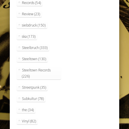
Records
(54)
Review
(23)
siebdruck
(150)
ska
(173)
Steelbruch
(333)
Steeltown
(130)
Steeltown Records
(226)
Streetpunk
(35)
Subkultur
(78)
the
(34)
Vinyl
(82)