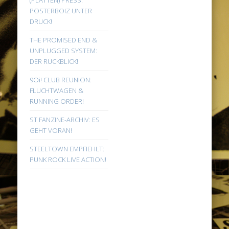
(PLATTEN) PRESS:
POSTERBOIZ UNTER
DRUCK!
THE PROMISED END &
UNPLUGGED SYSTEM:
DER RÜCKBLICK!
9Oi! CLUB REUNION:
FLUCHTWAGEN &
RUNNING ORDER!
ST FANZINE-ARCHIV: ES
GEHT VORAN!
STEELTOWN EMPFIEHLT:
PUNK ROCK LIVE ACTION!