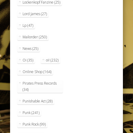
Lockenkopf Fanzine
(25)
Lord James
(27)
Lp
(47)
Mailorder
(250)
News
(25)
Oi
(35)
oi!
(232)
Online Shop
(164)
Pirates Press Records
(34)
Punishable Act
(28)
Punk
(241)
Punk Rock
(99)