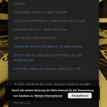
ORDER!
ST FANZINE-ARCHIV: ES GEHT VORAN!
STEELTOWN EMPFIEHLT: PUNK ROCK LIVE ACTION!
Steeltown Records – Mailorder News!
OXO 86: EIN HERZ FÜR HÜTTE!
TEMPELRITTER IM STEELBRUCH: ES WIRD SKURIL!
SPORT FREI! IM STEELBRUCH: DRITTER PLATZ IM
BUNDESLAND!
UVPRV80: CAMELLIA SINENSIS DÉMO 2023 7″EP
© 2026 Steeltown Records - East ain`t dead so straight
ahead
Durch die weitere Nutzung der Seite stimmst du der Verwendung
Akzeptieren
von Cookies zu.
Weitere Informationen
Powered by
Pinboard Theme
by
One Designs
and
WordPress