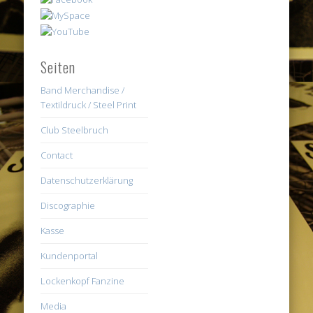
Seiten
Band Merchandise /
Textildruck / Steel Print
Club Steelbruch
Contact
Datenschutzerklärung
Discographie
Kasse
Kundenportal
Lockenkopf Fanzine
Media