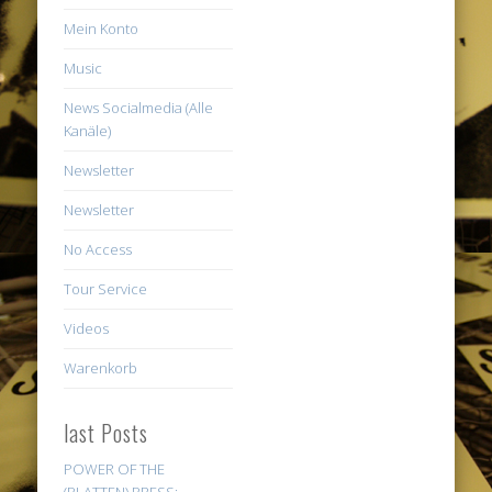
Mein Konto
Music
News Socialmedia (Alle
Kanäle)
Newsletter
Newsletter
No Access
Tour Service
Videos
Warenkorb
last Posts
POWER OF THE