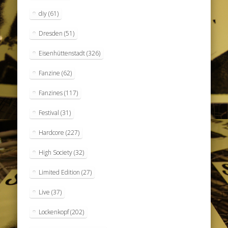
diy
(61)
Dresden
(51)
Eisenhüttenstadt
(326)
Fanzine
(62)
Fanzines
(117)
Festival
(31)
Hardcore
(227)
High Society
(32)
Limited Edition
(27)
Live
(37)
Lockenkopf
(202)