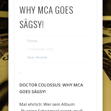
WHY MCA GOES
SÄGSY!
Thomas
2. September 2025
News
,
Reviews
DOCTOR COLOSSUS: WHY MCA
GOES SÄGSY!
Mal ehrlich: Wer sein Album
„Burning Schnämse“ nennt, muß