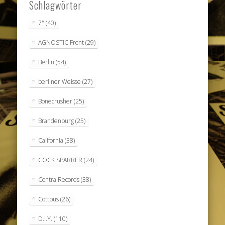
Schlagwörter
7"
(40)
AGNOSTIC Front
(29)
Berlin
(54)
berliner Weisse
(27)
Bonecrusher
(25)
Brandenburg
(25)
California
(38)
COCK SPARRER
(24)
Contra Records
(38)
Cottbus
(26)
D.I.Y.
(110)