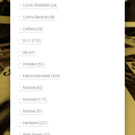
COCK SPARRER
(24)
Contra Records
(38)
Cottbus
(26)
D.I.Y.
(110)
diy
(61)
Dresden
(51)
Eisenhüttenstadt
(326)
Fanzine
(62)
Fanzines
(117)
Festival
(31)
Hardcore
(227)
High Society
(32)