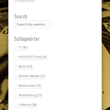
no repression
Search
Schlagwörter
7"
(40)
AGNOSTIC Front
(29)
Berlin
(54)
berliner Weisse
(27)
Bonecrusher
(25)
Brandenburg
(25)
California
(38)