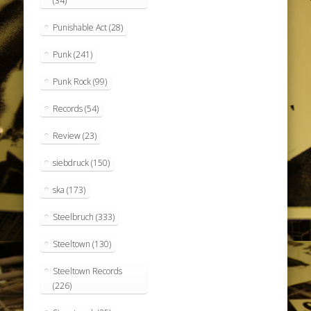
(34)
Punishable Act
(28)
Punk
(241)
Punk Rock
(99)
Records
(54)
Review
(23)
siebdruck
(150)
ska
(173)
Steelbruch
(333)
Steeltown
(130)
Steeltown Records
(226)