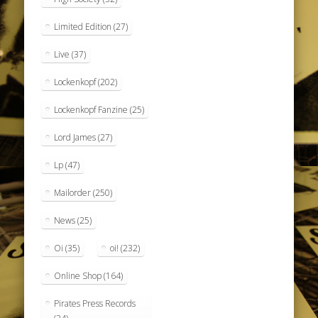
Limited Edition
(27)
Live
(37)
Lockenkopf
(202)
Lockenkopf Fanzine
(25)
Lord James
(27)
Lp
(47)
Mailorder
(250)
News
(25)
Oi
(35)
oi!
(232)
Online Shop
(164)
Pirates Press Records