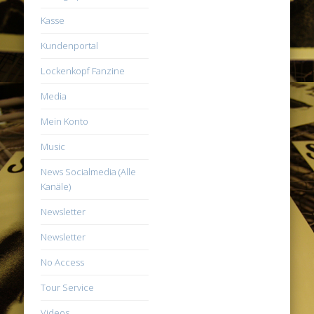
Kasse
Kundenportal
Lockenkopf Fanzine
Media
Mein Konto
Music
News Socialmedia (Alle
Kanäle)
Newsletter
Newsletter
No Access
Tour Service
Videos