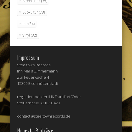
Streetpunk
(35)
Subkultur
(78)
the
(34)
Vinyl
(82)
Impressum
Steeltown Records
Inh.Maria Zimmermann
Zur Feuerwache 4
15890 Eisenhüttenstadt
registriert bei der IHK Frankfurt/Oder
Steuernr.:061/210/03420
contact@steeltownrecords.de
Neueste Beiträge