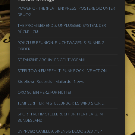
POWER OF THE (PLATTEN) PRESS: POSTERBOIZ UNTER
DRUCK!
THE PROMISED END & UNPLUGGED SYSTEM: DER
RÜCKBLICK!
9Oi! CLUB REUNION: FLUCHTWAGEN & RUNNING
ORDER!
ST FANZINE-ARCHIV: ES GEHT VORAN!
STEELTOWN EMPFIEHLT: PUNK ROCK LIVE ACTION!
Steeltown Records – Mailorder News!
OXO 86: EIN HERZ FÜR HÜTTE!
TEMPELRITTER IM STEELBRUCH: ES WIRD SKURIL!
SPORT FREI! IM STEELBRUCH: DRITTER PLATZ IM
BUNDESLAND!
UVPRV80: CAMELLIA SINENSIS DÉMO 2023 7″EP