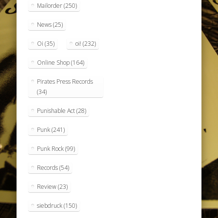
Mailorder
(250)
News
(25)
Oi
(35)
oi!
(232)
Online Shop
(164)
Pirates Press Records
(34)
Punishable Act
(28)
Punk
(241)
Punk Rock
(99)
Records
(54)
Review
(23)
siebdruck
(150)