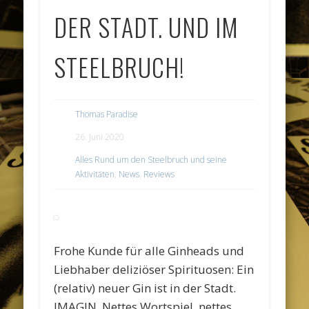
DER STADT. UND IM
STEELBRUCH!
Thomas Paradise
26. Juni 2020
Alles Rund um den Steelbruch und seine
Aktivitäten
,
News
,
Reviews
Frohe Kunde für alle Ginheads und
Liebhaber deliziöser Spirituosen: Ein
(relativ) neuer Gin ist in der Stadt.
IMAGIN. Nettes Wortspiel, nettes