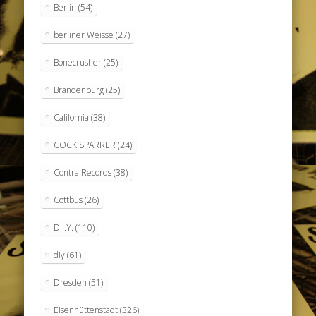
Berlin
(54)
berliner Weisse
(27)
Bonecrusher
(25)
Brandenburg
(25)
California
(38)
COCK SPARRER
(24)
Contra Records
(38)
Cottbus
(26)
D.I.Y.
(110)
diy
(61)
Dresden
(51)
Eisenhüttenstadt
(326)