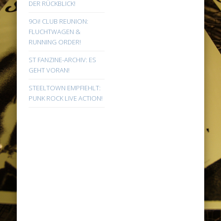
DER RÜCKBLICK!
9Oi! CLUB REUNION:
FLUCHTWAGEN &
RUNNING ORDER!
ST FANZINE-ARCHIV: ES
GEHT VORAN!
STEELTOWN EMPFIEHLT:
PUNK ROCK LIVE ACTION!