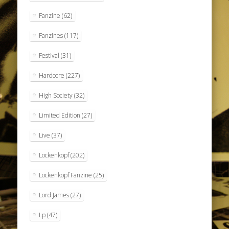
Fanzine
(62)
Fanzines
(117)
Festival
(31)
Hardcore
(227)
High Society
(32)
Limited Edition
(27)
Live
(37)
Lockenkopf
(202)
Lockenkopf Fanzine
(25)
Lord James
(27)
Lp
(47)