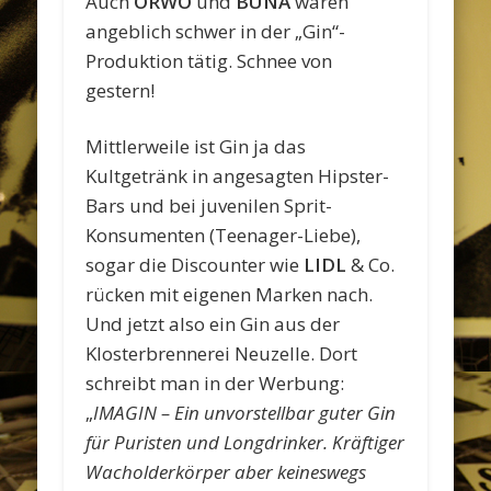
Auch
ORWO
und
BUNA
waren
angeblich schwer in der „Gin“-
Produktion tätig. Schnee von
gestern!
Mittlerweile ist Gin ja das
Kultgetränk in angesagten Hipster-
Bars und bei juvenilen Sprit-
Konsumenten (Teenager-Liebe),
sogar die Discounter wie
LIDL
& Co.
rücken mit eigenen Marken nach.
Und jetzt also ein Gin aus der
Klosterbrennerei Neuzelle. Dort
schreibt man in der Werbung:
„
IMAGIN – Ein unvorstellbar guter Gin
für Puristen und Longdrinker. Kräftiger
Wacholderkörper aber keineswegs