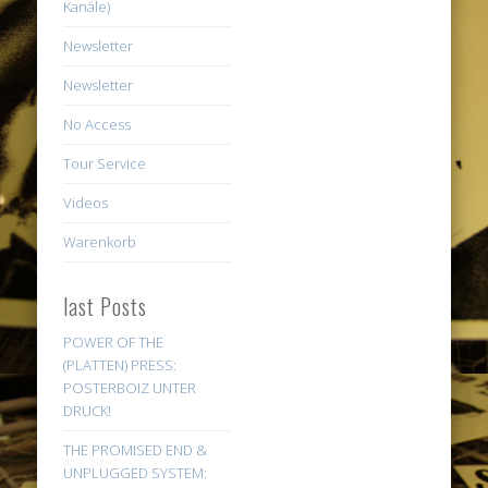
Kanäle)
Newsletter
Newsletter
No Access
Tour Service
Videos
Warenkorb
last Posts
POWER OF THE
(PLATTEN) PRESS:
POSTERBOIZ UNTER
DRUCK!
THE PROMISED END &
UNPLUGGED SYSTEM: