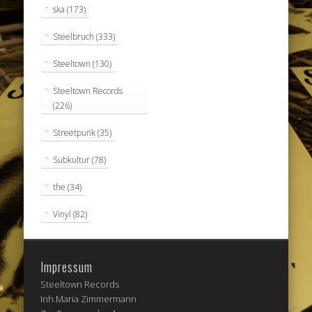
ska
(173)
Steelbruch
(333)
Steeltown
(130)
Steeltown Records
(226)
Streetpunk
(35)
Subkultur
(78)
the
(34)
Vinyl
(82)
Impressum
Steeltown Records
Inh.Maria Zimmermann