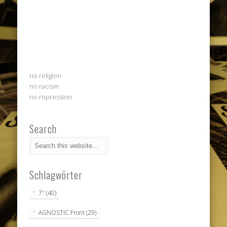
no religion
no racism
no repression
Search
Schlagwörter
7"
(40)
AGNOSTIC Front
(29)