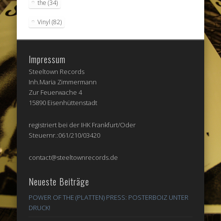
the
(34)
Vinyl
(82)
Impressum
Steeltown Records
Inh.Maria Zimmermann
Zur Feuerwache 4
15890 Eisenhüttenstadt
registriert bei der IHK Frankfurt/Oder
Steuernr.:061/210/03420
contact@steeltownrecords.de
Neueste Beiträge
POWER OF THE (PLATTEN) PRESS: POSTERBOIZ UNTER
DRUCK!