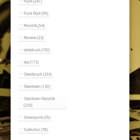
Punk
(241)
Punk Rock
(99)
Records
(54)
Review
(23)
siebdruck
(150)
ska
(173)
Steelbruch
(333)
Steeltown
(130)
Steeltown Records
(226)
Streetpunk
(35)
Subkultur
(78)