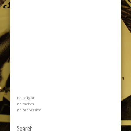
no religion
no racism
no repression
Search