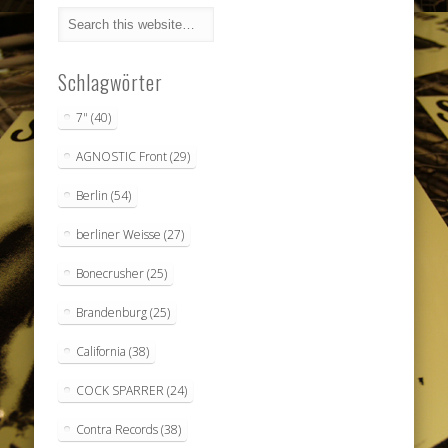
Schlagwörter
7"
(40)
AGNOSTIC Front
(29)
Berlin
(54)
berliner Weisse
(27)
Bonecrusher
(25)
Brandenburg
(25)
California
(38)
COCK SPARRER
(24)
Contra Records
(38)