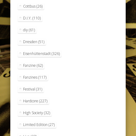
Cottbus
(26)
D.I.Y.
(110)
diy
(61)
Dresden
(51)
Eisenhüttenstadt
(326)
Fanzine
(62)
Fanzines
(117)
Festival
(31)
Hardcore
(227)
High Society
(32)
Limited Edition
(27)