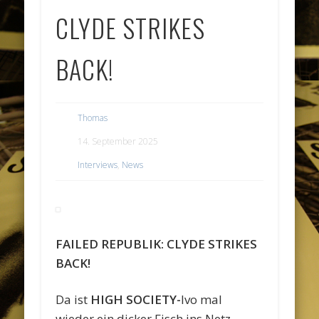
CLYDE STRIKES
BACK!
Thomas
14. September 2025
Interviews
,
News
FAILED REPUBLIK: CLYDE STRIKES
BACK!
Da ist
HIGH SOCIETY-
Ivo mal
wieder ein dicker Fisch ins Netz