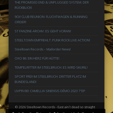
THE PROMISED END & UNPLUGGED SYSTEM: DER
RÜCKBLICK!
9Oi! CLUB REUNION: FLUCHTWAGEN & RUNNING
ORDER!
ST FANZINE-ARCHIV: ES GEHT VORAN!
STEELTOWN EMPFIEHLT: PUNK ROCK LIVE ACTION!
Steeltown Records – Mailorder News!
OXO 86: EIN HERZ FÜR HÜTTE!
TEMPELRITTER IM STEELBRUCH: ES WIRD SKURIL!
SPORT FREI! IM STEELBRUCH: DRITTER PLATZ IM
BUNDESLAND!
UVPRV80: CAMELLIA SINENSIS DÉMO 2023 7″EP
© 2026 Steeltown Records - East ain`t dead so straight