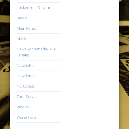
Lockenkopf Fanzine
Media
Mein Konto
Music
News Socialmedia (Alle
Kanäle)
Newsletter
Newsletter
No Access
Tour Service
Videos
Warenkorb