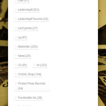
Live
(37)
Lockenkopf
(202)
Lockenkopf Fanzine
(25)
Lord James
(27)
Lp
(47)
Mailorder
(250)
News
(25)
Oi
(35)
oi!
(232)
Online Shop
(164)
Pirates Press Records
(34)
Punishable Act
(28)