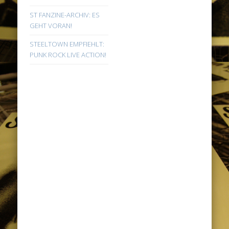
ST FANZINE-ARCHIV: ES
GEHT VORAN!
STEELTOWN EMPFIEHLT:
PUNK ROCK LIVE ACTION!