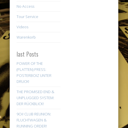
No Access
Tour Service
Videos
Warenkorb
last Posts
POWER OF THE
(PLATTEN) PRESS:
POSTERBOIZ UNTER
DRUCK!
THE PROMISED END &
UNPLUGGED SYSTEM:
DER RÜCKBLICK!
9Oi! CLUB REUNION:
FLUCHTWAGEN &
RUNNING ORDER!