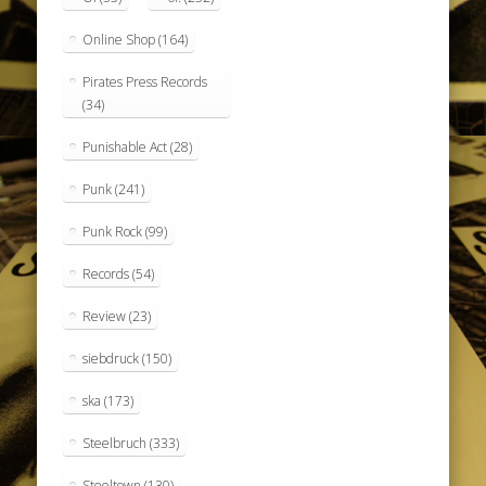
Online Shop
(164)
Pirates Press Records
(34)
Punishable Act
(28)
Punk
(241)
Punk Rock
(99)
Records
(54)
Review
(23)
siebdruck
(150)
ska
(173)
Steelbruch
(333)
Steeltown
(130)