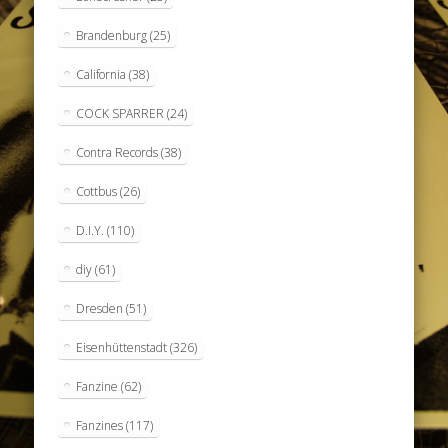
Brandenburg
(25)
California
(38)
COCK SPARRER
(24)
Contra Records
(38)
Cottbus
(26)
D.I.Y.
(110)
diy
(61)
Dresden
(51)
Eisenhüttenstadt
(326)
Fanzine
(62)
Fanzines
(117)