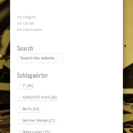
no religion
no racism
no repression
Search
Schlagwörter
7"
(40)
AGNOSTIC Front
(29)
Berlin
(54)
berliner Weisse
(27)
Bonecrusher
(25)