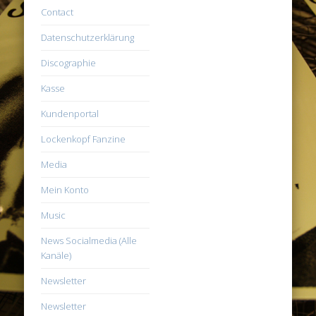
Contact
Datenschutzerklärung
Discographie
Kasse
Kundenportal
Lockenkopf Fanzine
Media
Mein Konto
Music
News Socialmedia (Alle
Kanäle)
Newsletter
Newsletter