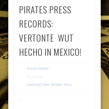
PIRATES PRESS
RECORDS:
VERTONTE WUT
HECHO IN MEXICO!
Thomas Paradise
29. Juli 2023
Lockenkopf
,
News
,
Reviews
,
Storys