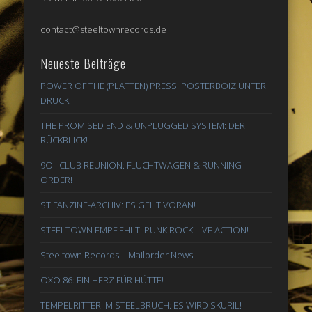
contact@steeltownrecords.de
Neueste Beiträge
POWER OF THE (PLATTEN) PRESS: POSTERBOIZ UNTER
DRUCK!
THE PROMISED END & UNPLUGGED SYSTEM: DER
RÜCKBLICK!
9Oi! CLUB REUNION: FLUCHTWAGEN & RUNNING
ORDER!
ST FANZINE-ARCHIV: ES GEHT VORAN!
STEELTOWN EMPFIEHLT: PUNK ROCK LIVE ACTION!
Steeltown Records – Mailorder News!
OXO 86: EIN HERZ FÜR HÜTTE!
TEMPELRITTER IM STEELBRUCH: ES WIRD SKURIL!