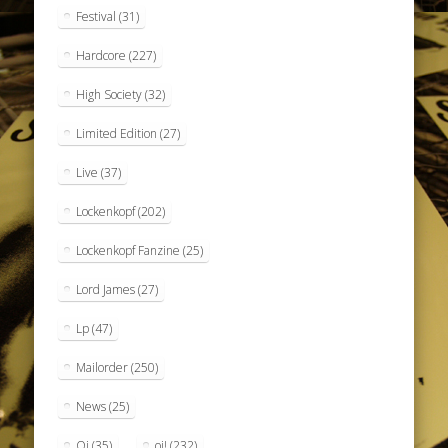
Festival
(31)
Hardcore
(227)
High Society
(32)
Limited Edition
(27)
Live
(37)
Lockenkopf
(202)
Lockenkopf Fanzine
(25)
Lord James
(27)
Lp
(47)
Mailorder
(250)
News
(25)
Oi
(35)
oi!
(232)