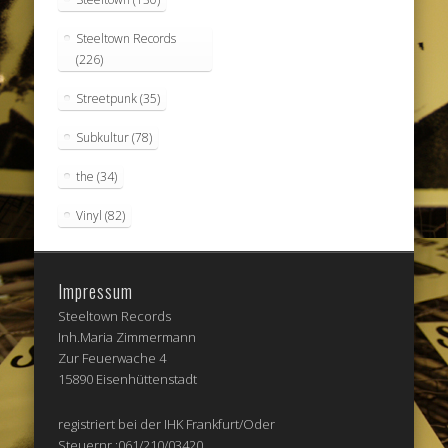
Steeltown Records
(226)
Streetpunk
(35)
Subkultur
(78)
the
(34)
Vinyl
(82)
Impressum
Steeltown Records
Inh.Maria Zimmermann
Zur Feuerwache 4
15890 Eisenhüttenstadt
registriert bei der IHK Frankfurt/Oder
Steuernr.:061/210/03420