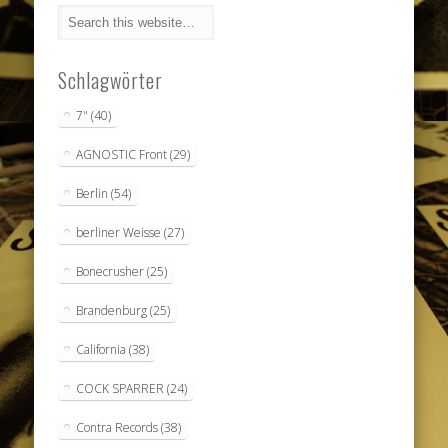
Schlagwörter
7"
(40)
AGNOSTIC Front
(29)
Berlin
(54)
berliner Weisse
(27)
Bonecrusher
(25)
Brandenburg
(25)
California
(38)
COCK SPARRER
(24)
Contra Records
(38)