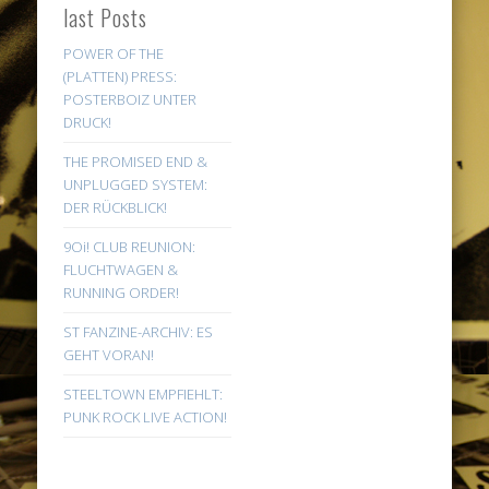
last Posts
POWER OF THE
(PLATTEN) PRESS:
POSTERBOIZ UNTER
DRUCK!
THE PROMISED END &
UNPLUGGED SYSTEM:
DER RÜCKBLICK!
9Oi! CLUB REUNION:
FLUCHTWAGEN &
RUNNING ORDER!
ST FANZINE-ARCHIV: ES
GEHT VORAN!
STEELTOWN EMPFIEHLT:
PUNK ROCK LIVE ACTION!