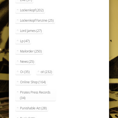
Lockenkopf
(202)
Lockenkopf Fanzine
(25)
Lord James
(27)
Lp
(47)
Mailorder
(250)
News
(25)
Oi
(35)
oi!
(232)
Online Shop
(164)
Pirates Press Records
(34)
Punishable Act
(28)