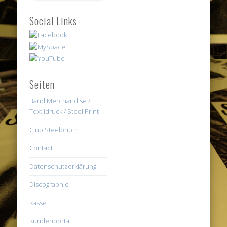
Social Links
Seiten
Band Merchandise /
Textildruck / Steel Print
Club Steelbruch
Contact
Datenschutzerklärung
Discographie
Kasse
Kundenportal