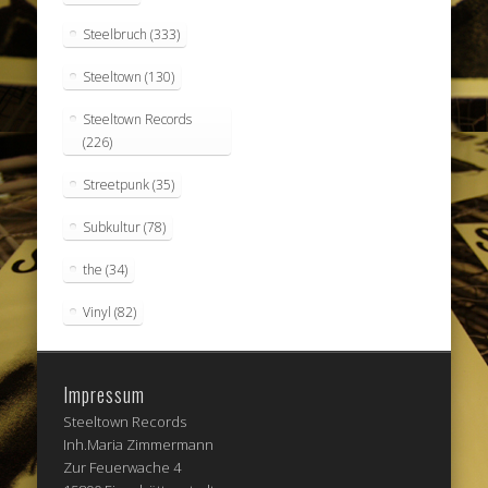
Steelbruch
(333)
Steeltown
(130)
Steeltown Records
(226)
Streetpunk
(35)
Subkultur
(78)
the
(34)
Vinyl
(82)
Impressum
Steeltown Records
Inh.Maria Zimmermann
Zur Feuerwache 4