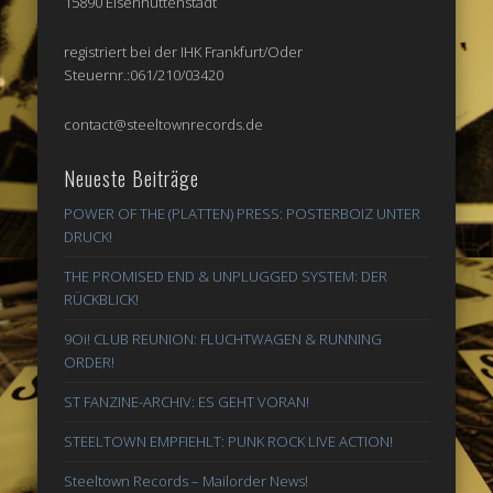
15890 Eisenhüttenstadt
registriert bei der IHK Frankfurt/Oder
Steuernr.:061/210/03420
contact@steeltownrecords.de
Neueste Beiträge
POWER OF THE (PLATTEN) PRESS: POSTERBOIZ UNTER
DRUCK!
THE PROMISED END & UNPLUGGED SYSTEM: DER
RÜCKBLICK!
9Oi! CLUB REUNION: FLUCHTWAGEN & RUNNING
ORDER!
ST FANZINE-ARCHIV: ES GEHT VORAN!
STEELTOWN EMPFIEHLT: PUNK ROCK LIVE ACTION!
Steeltown Records – Mailorder News!