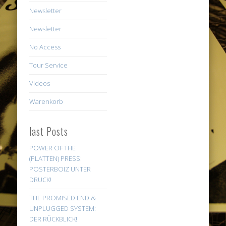
Newsletter
Newsletter
No Access
Tour Service
Videos
Warenkorb
last Posts
POWER OF THE
(PLATTEN) PRESS:
POSTERBOIZ UNTER
DRUCK!
THE PROMISED END &
UNPLUGGED SYSTEM:
DER RÜCKBLICK!