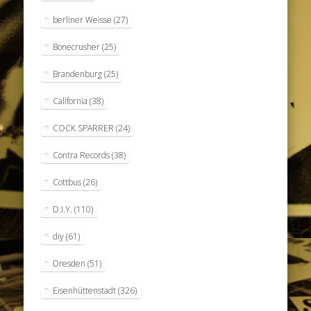
berliner Weisse
(27)
Bonecrusher
(25)
Brandenburg
(25)
California
(38)
COCK SPARRER
(24)
Contra Records
(38)
Cottbus
(26)
D.I.Y.
(110)
diy
(61)
Dresden
(51)
Eisenhüttenstadt
(326)