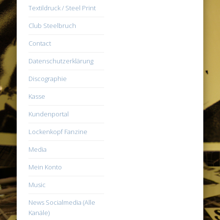
Textildruck / Steel Print
Club Steelbruch
Contact
Datenschutzerklärung
Discographie
Kasse
Kundenportal
Lockenkopf Fanzine
Media
Mein Konto
Music
News Socialmedia (Alle
Kanäle)