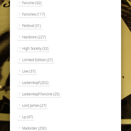
Fanzine
(62)
Fanzines
(117)
Festival
(31)
Hardcore
(227)
High Society
(32)
Limited Edition
(27)
Live
(37)
Lockenkopf
(202)
Lockenkopf Fanzine
(25)
Lord James
(27)
Lp
(47)
Mailorder
(250)