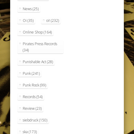
News
(25)
Oi
(35)
oi!
(232)
Online Shop
(164)
Pirates Press Records
(34)
Punishable Act
(28)
Punk
(241)
Punk Rock
(99)
Records
(54)
Review
(23)
siebdruck
(150)
ska
(173)