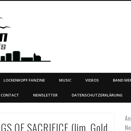
Steeltown Records – Ea
 | BOOKING
ahead
LOCKENKOPF FANZINE
MUSIC
VIDEOS
BAND MER
CONTACT
NEWSLETTER
DATENSCHUTZERKLÄRUNG
An
S OF SACRIFICE (lim. Gold
Ne