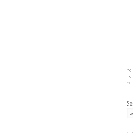
no 
no 
no 
Se