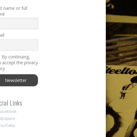
st name or full
me
il
By continuing,
 accept the privacy
icy
cial Links