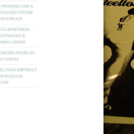
E PROMISED END &
PLUGGED SYSTEM:
 RÜCKBLICK!
! CLUB REUNION:
UCHTWAGEN &
NNING ORDER!
FANZINE-ARCHIV: ES
HT VORAN!
EELTOWN EMPFIEHLT:
K ROCK LIVE
ION!