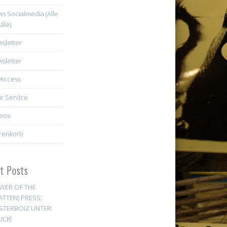
s Socialmedia (Alle
äle)
sletter
sletter
Access
r Service
eos
renkorb
st Posts
WER OF THE
ATTEN) PRESS:
STERBOIZ UNTER
UCK!