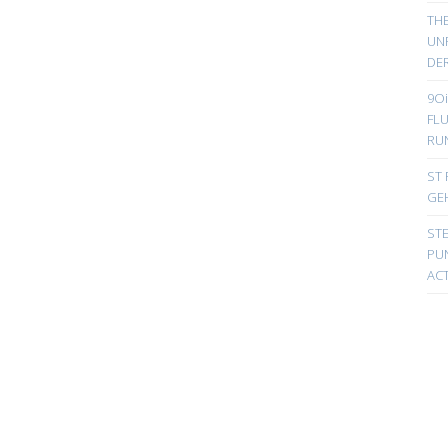
TH
UN
DER
9Oi
FL
RU
ST 
GE
ST
PUN
ACT