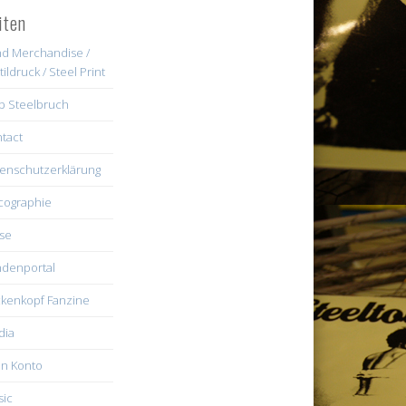
iten
d Merchandise /
tildruck / Steel Print
b Steelbruch
tact
enschutzerklärung
cographie
se
denportal
kenkopf Fanzine
dia
n Konto
ic