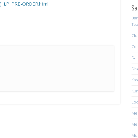
on)_LP_PRE-ORDER.html
Se
Ban
Tex
Clu
Con
Dat
Dis
Kas
Kun
Loc
Me
Mei
Mus