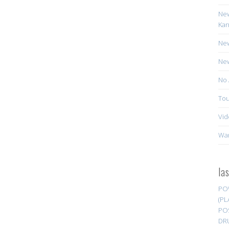
New
Kan
New
New
No 
Tou
Vid
Wa
la
PO
(PL
PO
DR