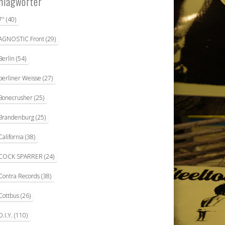
hlagwörter
7"
(40)
AGNOSTIC Front
(29)
Berlin
(54)
berliner Weisse
(27)
Bonecrusher
(25)
Brandenburg
(25)
California
(38)
COCK SPARRER
(24)
Contra Records
(38)
Cottbus
(26)
D.I.Y.
(110)