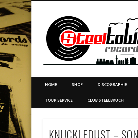
book
Twitter
Vimeo
Dribble
LinkedIn
LABEL | MERCH | PRINT | DIY | FANZINE | TOURSERVICE
HOME
SHOP
DISCOGRAPHIE
TOUR SERVICE
CLUB STEELBRUCH
KNUCKLEDUST – SONG