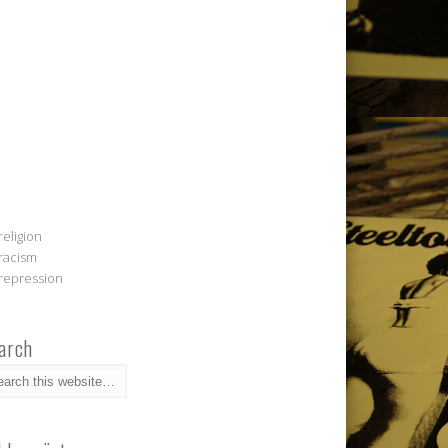
religion
racism
repression
arch