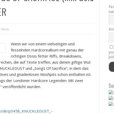
Fir
ER
na
Ema
News
Wenn wir von einem vielseitigen und
fesselnden Hardcorealbum mit genau der
you
richtigen Dosis fetter Riffs, Breakdowns,
pol
echen, die auf Texte treffen, aus denen giftige Wut
 KNUCKLEDUST und „Songs Of Sacrifice“, in dem das
ives und gnadenlosen Moshpits schon enthalten ist.
ongs der Londoner Hardcore Legenden. Mit zwei
So
″ veröffentlicht wurden.
ents/de/p3458_KNUCKLEDUST_-