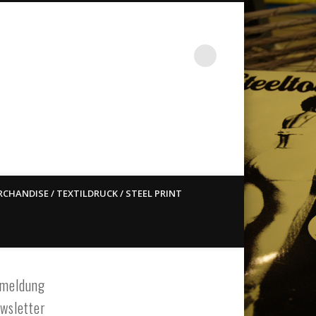
st ain`t dead so straight
CHANDISE / TEXTILDRUCK / STEEL PRINT
meldung
wsletter