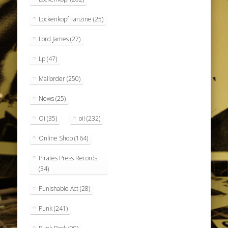
Lockenkopf Fanzine
(25)
Lord James
(27)
Lp
(47)
Mailorder
(250)
News
(25)
Oi
(35)
oi!
(232)
Online Shop
(164)
Pirates Press Records
(34)
Punishable Act
(28)
Punk
(241)