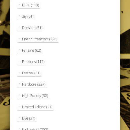
D.I.Y.
(110)
diy
(61)
Dresden
(51)
Eisenhüttenstadt
(326)
Fanzine
(62)
Fanzines
(117)
Festival
(31)
Hardcore
(227)
High Society
(32)
Limited Edition
(27)
Live
(37)
Lockenkopf
(202)