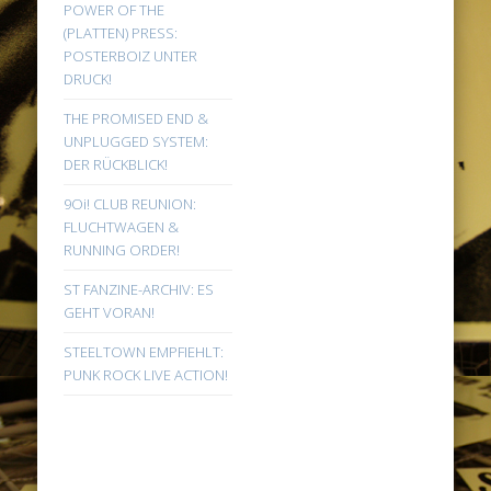
POWER OF THE
(PLATTEN) PRESS:
POSTERBOIZ UNTER
DRUCK!
THE PROMISED END &
UNPLUGGED SYSTEM:
DER RÜCKBLICK!
9Oi! CLUB REUNION:
FLUCHTWAGEN &
RUNNING ORDER!
ST FANZINE-ARCHIV: ES
GEHT VORAN!
STEELTOWN EMPFIEHLT:
PUNK ROCK LIVE ACTION!