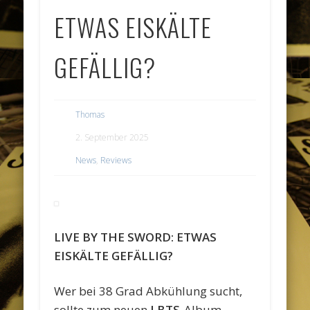
ETWAS EISKÄLTE
GEFÄLLIG?
Thomas
2. September 2025
News
,
Reviews
LIVE BY THE SWORD: ETWAS
EISKÄLTE GEFÄLLIG?
Wer bei 38 Grad Abkühlung sucht,
sollte zum neuen
LBTS
-Album