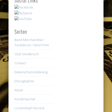
Social Links
Seiten
Band Merchandise /
Textildruck / Steel Print
Club Steelbruch
Contact
Datenschutzerklärung
Discographie
Kasse
Kundenportal
Lockenkopf Fanzine