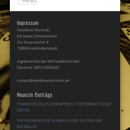
Vinyl
(82)
Impressum
Steeltown Records
Inh.Maria Zimmermann
Zur Feuerwache 4
15890 Eisenhüttenstadt
registriert bei der IHK Frankfurt/Oder
Steuernr.:061/210/03420
contact@steeltownrecords.de
Neueste Beiträge
POWER OF THE (PLATTEN) PRESS: POSTERBOIZ UNTER
DRUCK!
THE PROMISED END & UNPLUGGED SYSTEM: DER
RÜCKBLICK!