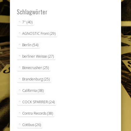
Schlagwörter
7"
(40)
AGNOSTIC Front
(29)
Berlin
(54)
berliner Weisse
(27)
Bonecrusher
(25)
Brandenburg
(25)
California
(38)
COCK SPARRER
(24)
Contra Records
(38)
Cottbus
(26)