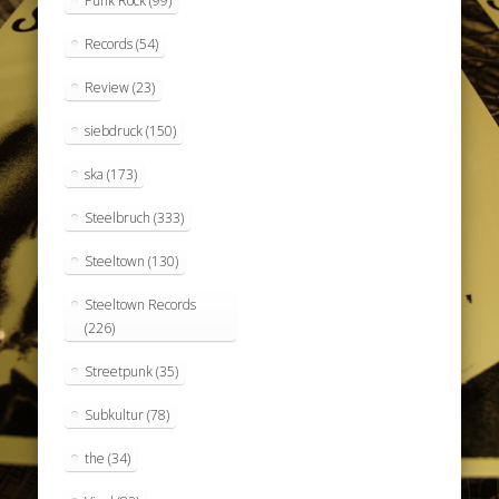
Punk Rock
(99)
Records
(54)
Review
(23)
siebdruck
(150)
ska
(173)
Steelbruch
(333)
Steeltown
(130)
Steeltown Records
(226)
Streetpunk
(35)
Subkultur
(78)
the
(34)