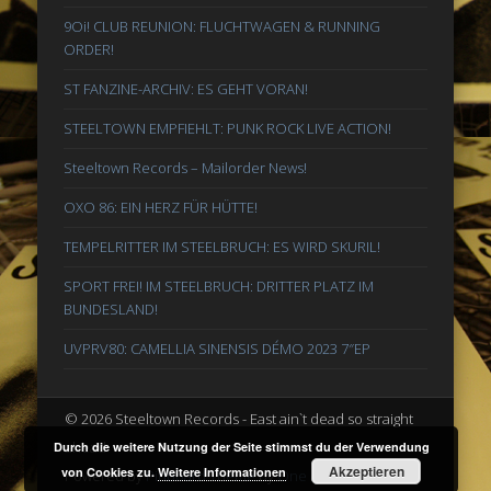
9Oi! CLUB REUNION: FLUCHTWAGEN & RUNNING
ORDER!
ST FANZINE-ARCHIV: ES GEHT VORAN!
STEELTOWN EMPFIEHLT: PUNK ROCK LIVE ACTION!
Steeltown Records – Mailorder News!
OXO 86: EIN HERZ FÜR HÜTTE!
TEMPELRITTER IM STEELBRUCH: ES WIRD SKURIL!
SPORT FREI! IM STEELBRUCH: DRITTER PLATZ IM
BUNDESLAND!
UVPRV80: CAMELLIA SINENSIS DÉMO 2023 7″EP
© 2026 Steeltown Records - East ain`t dead so straight
ahead
Durch die weitere Nutzung der Seite stimmst du der Verwendung
Akzeptieren
von Cookies zu.
Weitere Informationen
Powered by
Pinboard Theme
by
One Designs
and