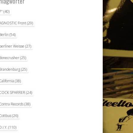
hlagwörter
7"
(40)
AGNOSTIC Front
(29)
Berlin
(54)
berliner Weisse
(27)
Bonecrusher
(25)
Brandenburg
(25)
California
(38)
COCK SPARRER
(24)
Contra Records
(38)
Cottbus
(26)
D.I.Y.
(110)