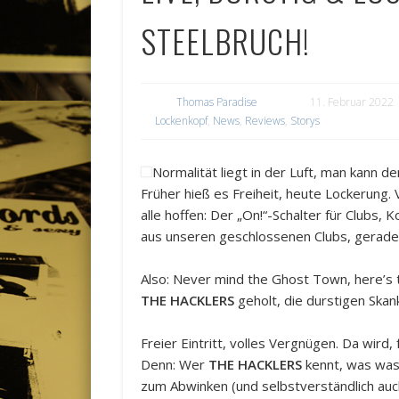
STEELBRUCH!
Thomas Paradise
11. Februar 2022
Lockenkopf
,
News
,
Reviews
,
Storys
Normalität liegt in der Luft, man kann de
Früher hieß es Freiheit, heute Lockerung.
alle hoffen: Der „On!“-Schalter für Clubs,
aus unseren geschlossenen Clubs, gerade
Also: Never mind the Ghost Town, here’s
THE HACKLERS
geholt, die durstigen Skan
Freier Eintritt, volles Vergnügen. Da wird,
Denn: Wer
THE HACKLERS
kennt, was was
zum Abwinken (und selbstverständlich auc