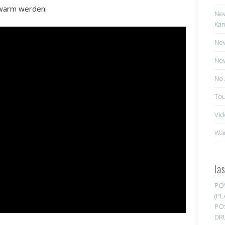
 warm werden:
New
Kan
New
New
No 
Tou
Vid
Wa
la
PO
(PL
PO
DR