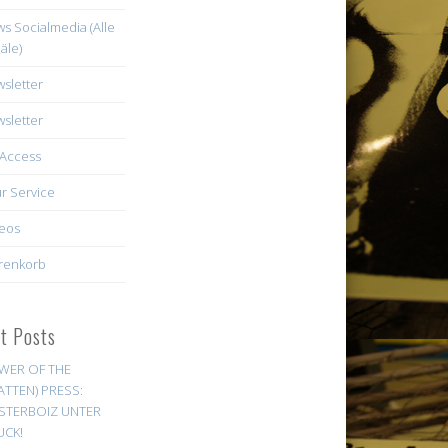
s Socialmedia (Alle
äle)
sletter
sletter
Access
r Service
eos
renkorb
st Posts
WER OF THE
ATTEN) PRESS:
STERBOIZ UNTER
UCK!