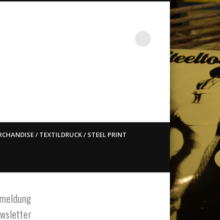
st ain`t dead so straight
CHANDISE / TEXTILDRUCK / STEEL PRINT
meldung
wsletter