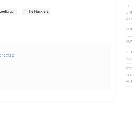
TH
teelbruch
The Hacklers
UN
DER
9Oi
FL
RU
ST 
aradise
GE
ST
PUN
ACT