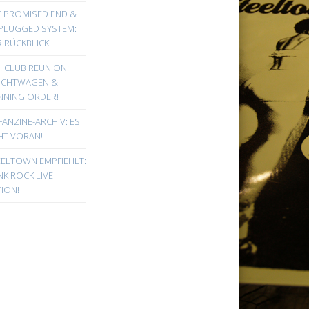
E PROMISED END &
PLUGGED SYSTEM:
 RÜCKBLICK!
! CLUB REUNION:
UCHTWAGEN &
NNING ORDER!
FANZINE-ARCHIV: ES
HT VORAN!
EELTOWN EMPFIEHLT:
K ROCK LIVE
ION!