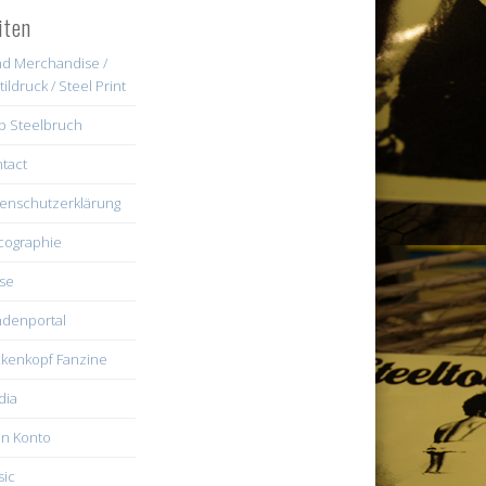
iten
d Merchandise /
tildruck / Steel Print
b Steelbruch
tact
enschutzerklärung
cographie
se
denportal
kenkopf Fanzine
dia
n Konto
ic