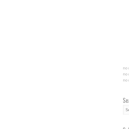
no 
no 
no 
Se