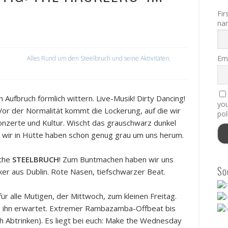
Fir
na
Ema
Alles Rund um den Steelbruch und seine Aktivitäten
,
n Aufbruch förmlich wittern. Live-Musik! Dirty Dancing!
you
 Vor der Normalität kommt die Lockerung, auf die wir
pol
 Konzerte und Kultur. Wischt das grauschwarz dunkel
 wir in Hütte haben schon genug grau um uns herum.
 the
STEELBRUCH
! Zum Buntmachen haben wir uns
So
ker aus Dublin. Rote Nasen, tiefschwarzer Beat.
 für alle Mutigen, der Mittwoch, zum kleinen Freitag.
 ihn erwartet. Extremer Rambazamba-Offbeat bis
h Abtrinken). Es liegt bei euch: Make the Wednesday