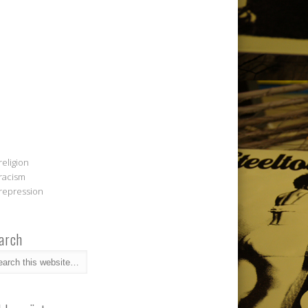
religion
racism
repression
arch