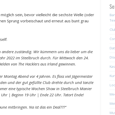
Se
möglich sein, bevor vielleicht die sechste Welle (oder
Ban
Tex
einen Sprung vorbeischaut und erneut aus bunt grau
Clu
Con
self:
Dat
ch andere zuständig. Wir kümmern uns da lieber um die
Dis
ahr 2022 im Steelbruch durch. Für Mittwoch den 24.
Helden von The Hacklers aus Irland gewinnen.
Kas
Kun
r Montag Abend vor 4 Jahren. Es floss viel Jägermeister
nden und der gut gefüllte Club drehte durch und tanzte
Loc
immer eine typische Wochen Show in Steelbruch Manier
Me
17 Uhr | Beginn 19 Uhr | Ende 22 Uhr. Tatort Ende!
Mei
ne mitbringen. Na ist das ein Deal???“
Mus