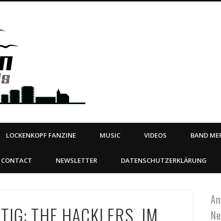
Steeltown Records – Ea
 | BOOKING
ahead
LOCKENKOPF FANZINE
MUSIC
VIDEOS
BAND MER
CONTACT
NEWSLETTER
DATENSCHUTZERKLÄRUNG
An
STIG: THE HACKLERS IM
Ne