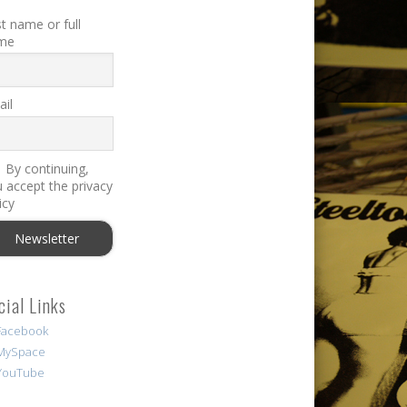
st name or full
me
il
By continuing,
 accept the privacy
icy
cial Links