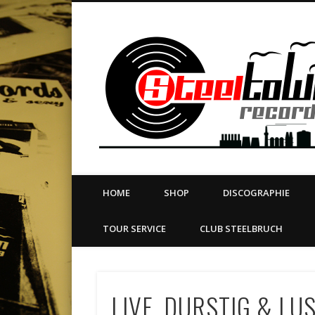
book
Twitter
Vimeo
Dribble
LinkedIn
LABEL | MERCH | PRINT | DIY | FANZINE | TOURSERVICE
HOME
SHOP
DISCOGRAPHIE
TOUR SERVICE
CLUB STEELBRUCH
LIVE, DURSTIG & LU