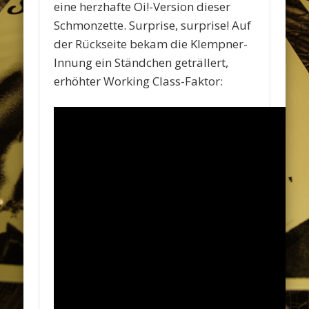
eine herzhafte Oi!-Version dieser
Schmonzette. Surprise, surprise! Auf
der Rückseite bekam die Klempner-
Innung ein Ständchen geträllert,
erhöhter Working Class-Faktor: