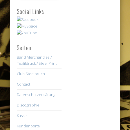
Social Links
Seiten
Band Merchandise /
Textildruck / Steel Print
Club Steelbruch
Contact
Datenschutzerklärung
Discographie
Kasse
Kundenportal