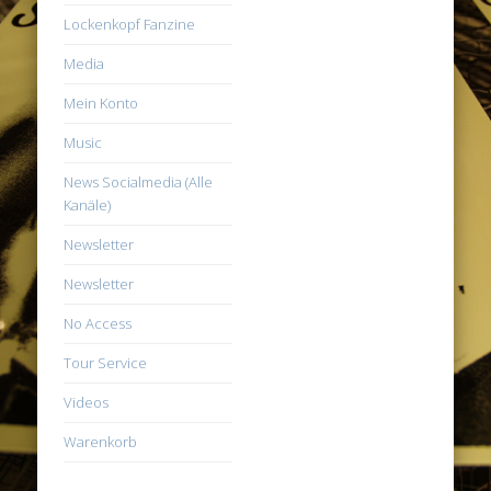
Lockenkopf Fanzine
Media
Mein Konto
Music
News Socialmedia (Alle
Kanäle)
Newsletter
Newsletter
No Access
Tour Service
Videos
Warenkorb