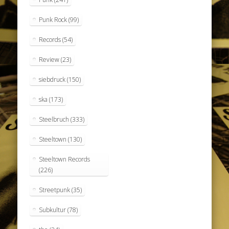
Punk Rock
(99)
Records
(54)
Review
(23)
siebdruck
(150)
ska
(173)
Steelbruch
(333)
Steeltown
(130)
Steeltown Records
(226)
Streetpunk
(35)
Subkultur
(78)