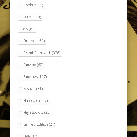
Cottbus
(26)
D.I.Y.
(110)
diy
(61)
Dresden
(51)
Eisenhüttenstadt
(326)
Fanzine
(62)
Fanzines
(117)
Festival
(31)
Hardcore
(227)
High Society
(32)
Limited Edition
(27)
Live
(37)