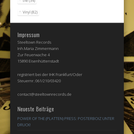
the
(34)
Vinyl
(82)
Impressum
Steeltown Records
Inh.Maria Zimmermann
Zur Feuerwache 4
15890 Eisenhüttenstadt
registriert bei der IHK Frankfurt/Oder
Steuernr.:061/210/03420
contact@steeltownrecords.de
Neueste Beiträge
POWER OF THE (PLATTEN) PRESS: POSTERBOIZ UNTER
DRUCK!