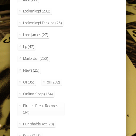
Lockenkopf
(202)
Lockenkopf Fanzine
(25)
Lord James
(27)
Lp
(47)
Mailorder
(250)
News
(25)
Oi
(35)
oi!
(232)
Online Shop
(164)
Pirates Press Records
(34)
Punishable Act
(28)
Punk
(241)