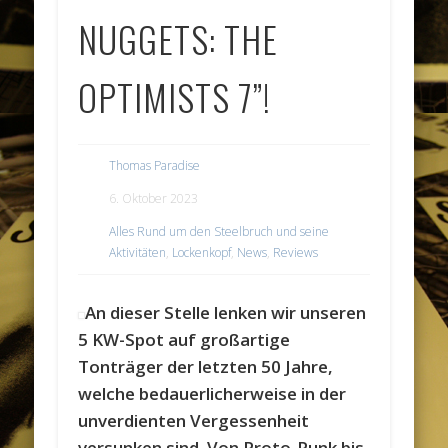
NUGGETS: THE
OPTIMISTS 7”!
Thomas Paradise
6. Oktober 2023
Alles Rund um den Steelbruch und seine
Aktivitäten
,
Lockenkopf
,
News
,
Reviews
An dieser Stelle lenken wir unseren
5 KW-Spot auf großartige
Tonträger der letzten 50 Jahre,
welche bedauerlicherweise in der
unverdienten Vergessenheit
versunken sind. Von Proto-Punk bis