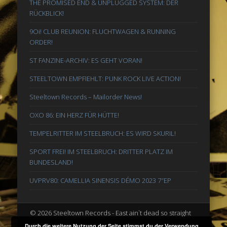
THE PROMISED END & UNPLUGGED SYSTEM: DER
RÜCKBLICK!
9Oi! CLUB REUNION: FLUCHTWAGEN & RUNNING
ORDER!
ST FANZINE-ARCHIV: ES GEHT VORAN!
STEELTOWN EMPFIEHLT: PUNK ROCK LIVE ACTION!
Steeltown Records – Mailorder News!
OXO 86: EIN HERZ FÜR HÜTTE!
TEMPELRITTER IM STEELBRUCH: ES WIRD SKURIL!
SPORT FREI! IM STEELBRUCH: DRITTER PLATZ IM
BUNDESLAND!
UVPRV80: CAMELLIA SINENSIS DÉMO 2023 7″EP
© 2026 Steeltown Records - East ain`t dead so straight
ahead
Durch die weitere Nutzung der Seite stimmst du der Verwendung