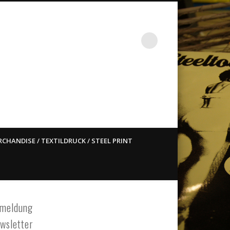
st ain`t dead so straight
CHANDISE / TEXTILDRUCK / STEEL PRINT
meldung
wsletter