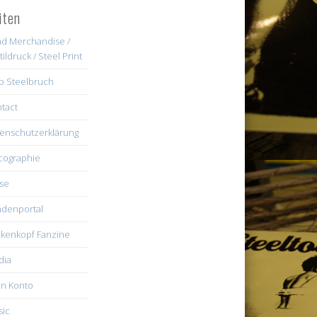
iten
d Merchandise /
tildruck / Steel Print
b Steelbruch
tact
enschutzerklärung
cographie
se
denportal
kenkopf Fanzine
dia
n Konto
ic