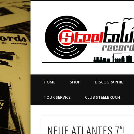
book
Twitter
Vimeo
Dribble
LinkedIn
LABEL | MERCH | PRINT | DIY | FANZINE | TOURSERVICE
HOME
SHOP
DISCOGRAPHIE
TOUR SERVICE
CLUB STEELBRUCH
NEUE ATLANTES 7“!