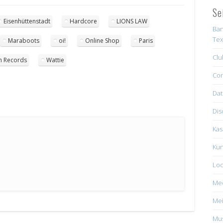
Se
Eisenhüttenstadt
Hardcore
LIONS LAW
Ban
Tex
Maraboots
oi!
Online Shop
Paris
Clu
n Records
Wattie
Con
Dat
Dis
Kas
Kun
Loc
Me
Mei
Mus