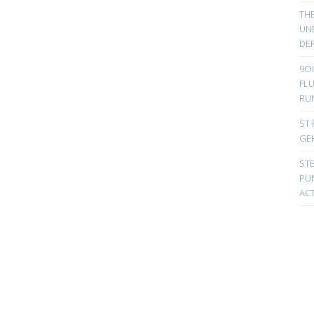
TH
UN
DER
9Oi
FL
RU
ST 
GE
ST
PUN
ACT