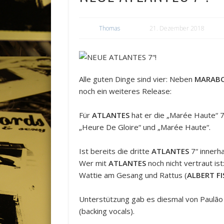
Thomas
21. Dezember 2018
Alle guten Dinge sind vier: Neben
MARAB
noch ein weiteres Release:
Für
ATLANTES
hat er die „Marée Haute“ 
„Heure De Gloire“ und „Marée Haute“.
Ist bereits die dritte
ATLANTES
7“ innerha
Wer mit
ATLANTES
noch nicht vertraut is
Wattie am Gesang und Rattus (
ALBERT F
Unterstützung gab es diesmal von Paulão (
(backing vocals).