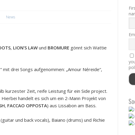
Fir
na
News
Ema
OOTS
,
LION’S LAW
und
BROMURE
gönnt sich Wattie
you
pol
7“ mit drei Songs aufgenommen: „Amour Néreide“,
lb kurzester Zeit, reife Leistung für ein Side project.
t: Hierbei handelt es sich um ein 2-Mann Projekt von
So
ISH
,
FACCAO OPPOSTA
) aus Lissabon am Bass.
guitar und back vocals), Baiano (drums) und Richie