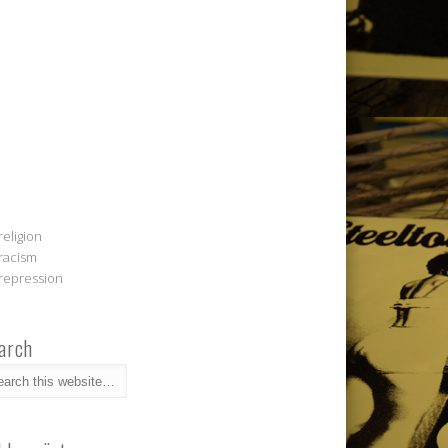
religion
racism
repression
arch