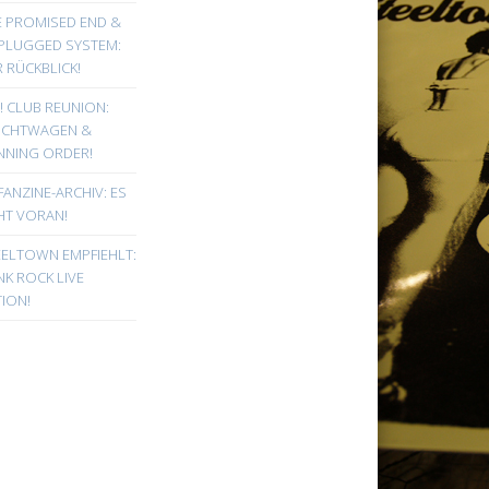
E PROMISED END &
PLUGGED SYSTEM:
 RÜCKBLICK!
! CLUB REUNION:
UCHTWAGEN &
NNING ORDER!
FANZINE-ARCHIV: ES
HT VORAN!
EELTOWN EMPFIEHLT:
K ROCK LIVE
ION!