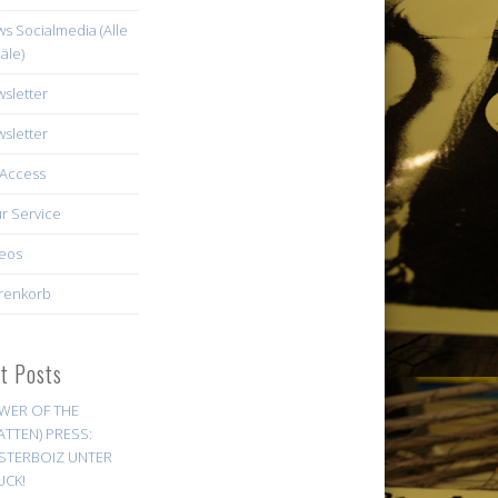
s Socialmedia (Alle
äle)
sletter
sletter
Access
r Service
eos
renkorb
st Posts
WER OF THE
ATTEN) PRESS:
STERBOIZ UNTER
UCK!