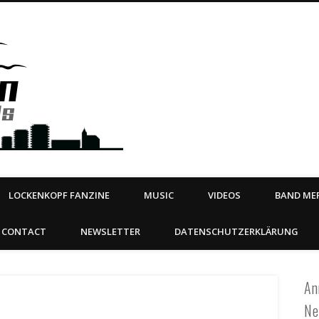
Steeltown Records – Ea
 | BOOKING
ahead
LOCKENKOPF FANZINE
MUSIC
VIDEOS
BAND MER
CONTACT
NEWSLETTER
DATENSCHUTZERKLÄRUNG
An
Ne