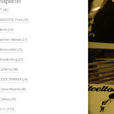
hlagwörter
7"
(40)
AGNOSTIC Front
(29)
Berlin
(54)
berliner Weisse
(27)
Bonecrusher
(25)
Brandenburg
(25)
California
(38)
COCK SPARRER
(24)
Contra Records
(38)
Cottbus
(26)
D.I.Y.
(110)