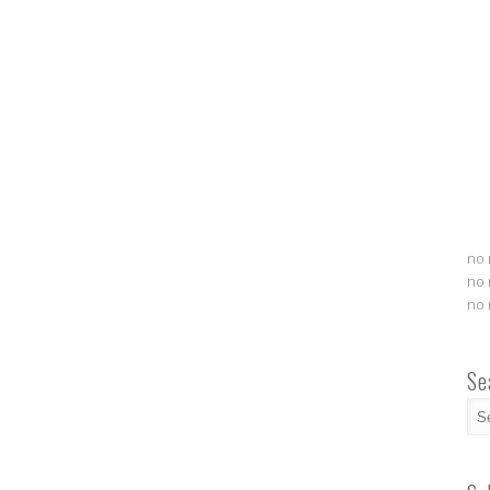
no 
no 
no 
Se