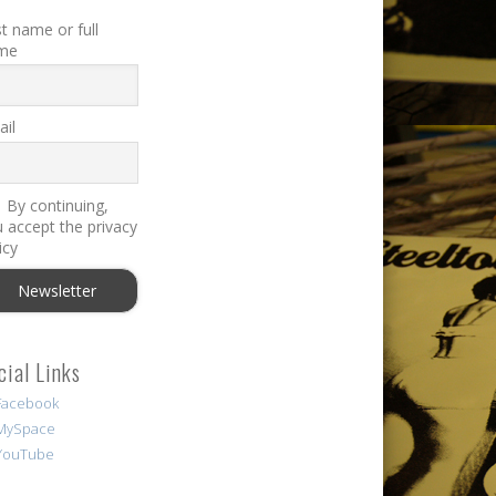
st name or full
me
il
By continuing,
 accept the privacy
icy
cial Links