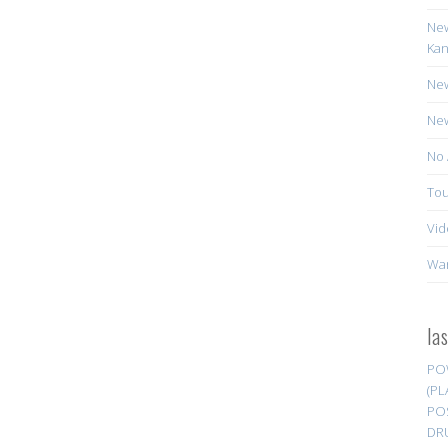
New
Kan
New
New
No 
Tou
Vid
Wa
la
PO
(PL
PO
DR