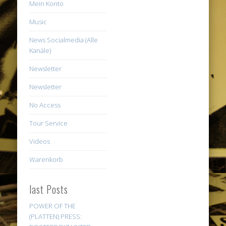
Mein Konto
Music
News Socialmedia (Alle
Kanäle)
Newsletter
Newsletter
No Access
Tour Service
Videos
Warenkorb
last Posts
POWER OF THE
(PLATTEN) PRESS: