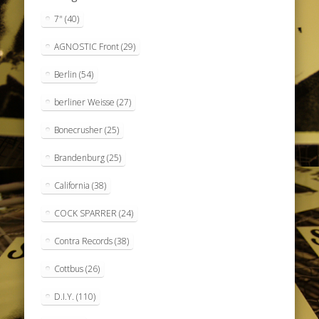
7"
(40)
AGNOSTIC Front
(29)
Berlin
(54)
berliner Weisse
(27)
Bonecrusher
(25)
Brandenburg
(25)
California
(38)
COCK SPARRER
(24)
Contra Records
(38)
Cottbus
(26)
D.I.Y.
(110)