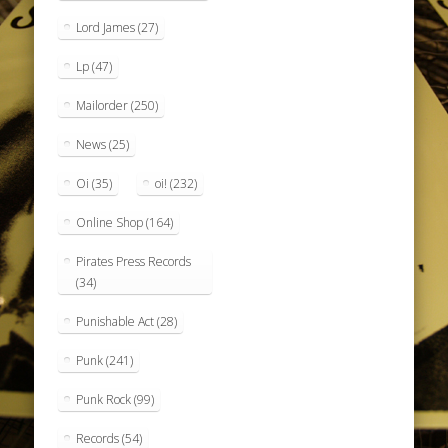
Lord James
(27)
Lp
(47)
Mailorder
(250)
News
(25)
Oi
(35)
oi!
(232)
Online Shop
(164)
Pirates Press Records
(34)
Punishable Act
(28)
Punk
(241)
Punk Rock
(99)
Records
(54)