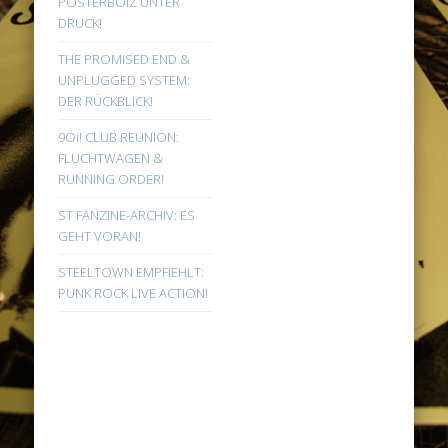
POSTERBOIZ UNTER
DRUCK!
THE PROMISED END &
UNPLUGGED SYSTEM:
DER RÜCKBLICK!
9Oi! CLUB REUNION:
FLUCHTWAGEN &
RUNNING ORDER!
ST FANZINE-ARCHIV: ES
GEHT VORAN!
STEELTOWN EMPFIEHLT:
PUNK ROCK LIVE ACTION!