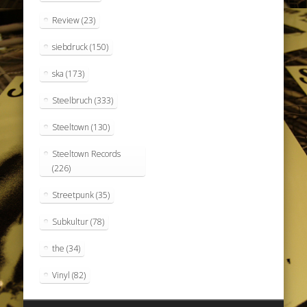
Review
(23)
siebdruck
(150)
ska
(173)
Steelbruch
(333)
Steeltown
(130)
Steeltown Records
(226)
Streetpunk
(35)
Subkultur
(78)
the
(34)
Vinyl
(82)