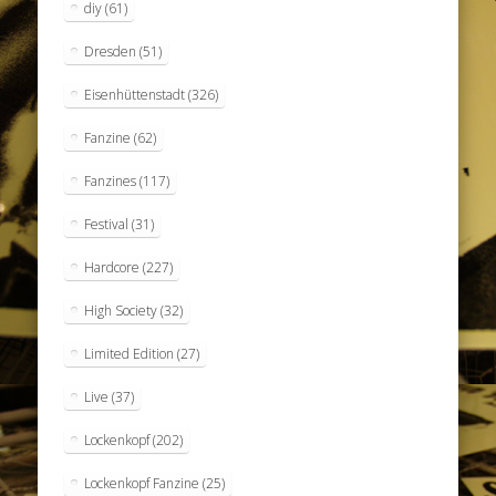
diy
(61)
Dresden
(51)
Eisenhüttenstadt
(326)
Fanzine
(62)
Fanzines
(117)
Festival
(31)
Hardcore
(227)
High Society
(32)
Limited Edition
(27)
Live
(37)
Lockenkopf
(202)
Lockenkopf Fanzine
(25)