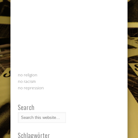
no religion
no racism
no repression
Search
Schlagwörter