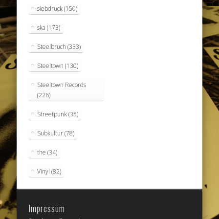
siebdruck
(150)
ska
(173)
Steelbruch
(333)
Steeltown
(130)
Steeltown Records
(226)
Streetpunk
(35)
Subkultur
(78)
the
(34)
Vinyl
(82)
Impressum