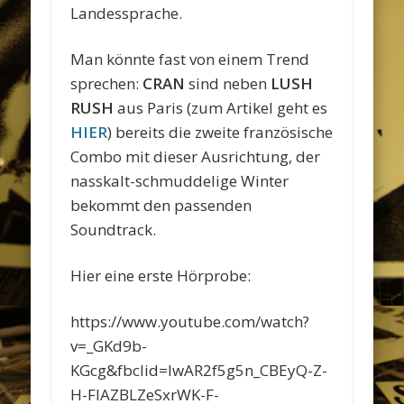
Landessprache.
Man könnte fast von einem Trend
sprechen:
CRAN
sind neben
LUSH
RUSH
aus Paris (zum Artikel geht es
HIER
) bereits die zweite französische
Combo mit dieser Ausrichtung, der
nasskalt-schmuddelige Winter
bekommt den passenden
Soundtrack.
Hier eine erste Hörprobe:
https://www.youtube.com/watch?
v=_GKd9b-
KGcg&fbclid=IwAR2f5g5n_CBEyQ-Z-
H-FlAZBLZeSxrWK-F-