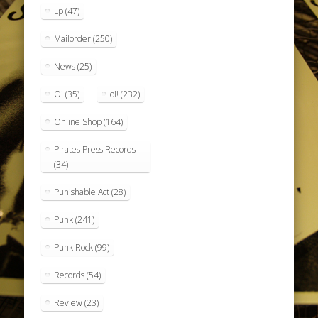
Lp
(47)
Mailorder
(250)
News
(25)
Oi
(35)
oi!
(232)
Online Shop
(164)
Pirates Press Records
(34)
Punishable Act
(28)
Punk
(241)
Punk Rock
(99)
Records
(54)
Review
(23)