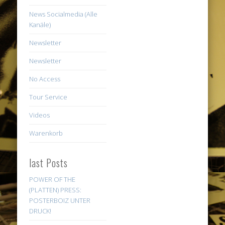
News Socialmedia (Alle
Kanäle)
Newsletter
Newsletter
No Access
Tour Service
Videos
Warenkorb
last Posts
POWER OF THE
(PLATTEN) PRESS:
POSTERBOIZ UNTER
DRUCK!