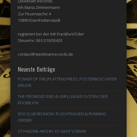
Steeltown Records
Inh.Maria Zimmermann
Zur Feuerwache 4
15890 Eisenhüttenstadt
registriert bei der IHK Frankfurt/Oder
Steuernr.:061/210/03420
contact@steeltownrecords.de
Neueste Beiträge
POWER OF THE (PLATTEN) PRESS: POSTERBOIZ UNTER
DRUCK!
THE PROMISED END & UNPLUGGED SYSTEM: DER
RÜCKBLICK!
9Oi! CLUB REUNION: FLUCHTWAGEN & RUNNING
ORDER!
ST FANZINE-ARCHIV: ES GEHT VORAN!