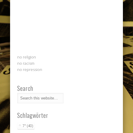
no religion
no racism
no repression
Search
Schlagwörter
7"
(40)