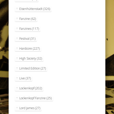
Eisenhüttenstadt
(326)
Fanzine
(62)
Fanzines
(117)
Festival
(31)
Hardcore
(227)
High Society
(32)
Limited Edition
(27)
Live
(37)
Lockenkopf
(202)
Lockenkopf Fanzine
(25)
Lord James
(27)