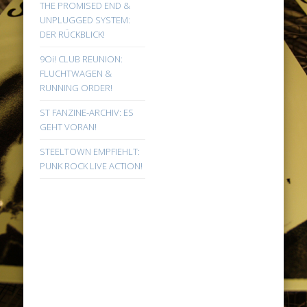
THE PROMISED END &
UNPLUGGED SYSTEM:
DER RÜCKBLICK!
9Oi! CLUB REUNION:
FLUCHTWAGEN &
RUNNING ORDER!
ST FANZINE-ARCHIV: ES
GEHT VORAN!
STEELTOWN EMPFIEHLT:
PUNK ROCK LIVE ACTION!