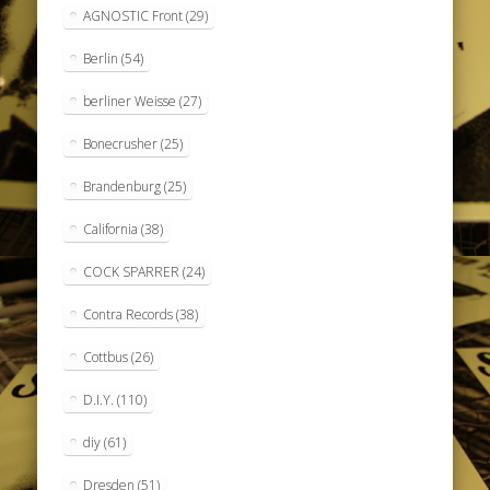
AGNOSTIC Front
(29)
Berlin
(54)
berliner Weisse
(27)
Bonecrusher
(25)
Brandenburg
(25)
California
(38)
COCK SPARRER
(24)
Contra Records
(38)
Cottbus
(26)
D.I.Y.
(110)
diy
(61)
Dresden
(51)