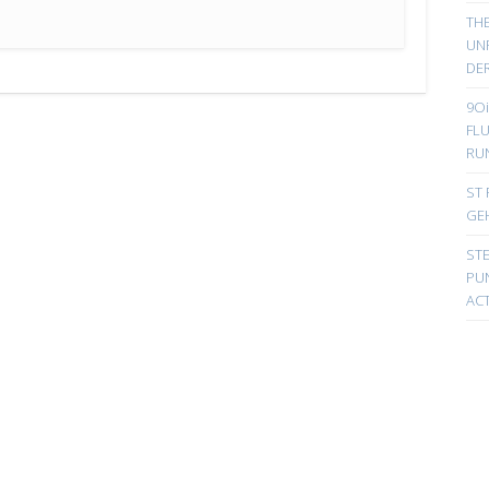
TH
UN
DER
9Oi
FL
RU
ST 
GE
ST
PUN
ACT