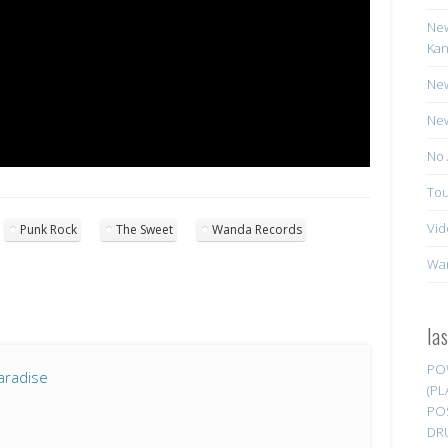
New
Kan
New
New
No 
Tou
Vid
Punk Rock
The Sweet
Wanda Records
Wa
la
PO
aradise
(PL
PO
DR