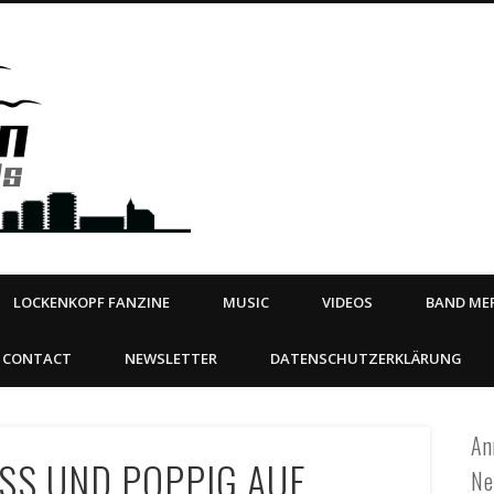
Steeltown Records – Ea
 | BOOKING
ahead
LOCKENKOPF FANZINE
MUSIC
VIDEOS
BAND MER
CONTACT
NEWSLETTER
DATENSCHUTZERKLÄRUNG
An
SS UND POPPIG AUF
Ne