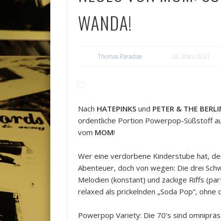
WANDA!
Thomas Paradise
26. März 2021
Nach
HATEPINKS
und
PETER & THE BERL
ordentliche Portion Powerpop-Süßstoff au
vom
MOM
!
Wer eine verdorbene Kinderstube hat, den
Abenteuer, doch von wegen: Die drei Sch
Melodien (konstant) und zackige Riffs (part
relaxed als prickelnden „Soda Pop“, ohne 
Powerpop Variety: Die 70’s sind omniprä