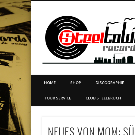
book
Twitter
Vimeo
Dribble
LinkedIn
LABEL | MERCH | PRINT | DIY | FANZINE | TOURSERVICE
HOME
SHOP
DISCOGRAPHIE
TOUR SERVICE
CLUB STEELBRUCH
NEUES VON MOM: SÜ