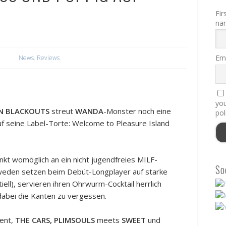
Fir
na
Ema
News
,
Reviews
you
IN BLACKOUTS
streut
WANDA
-Monster noch eine
pol
f seine Label-Torte: Welcome to Pleasure Island
kt womöglich an ein nicht jugendfreies MILF-
So
weden setzen beim Debüt-Longplayer auf starke
iell), servieren ihren Ohrwurm-Cocktail herrlich
dabei die Kanten zu vergessen.
sent,
THE CARS, PLIMSOULS
meets
SWEET
und