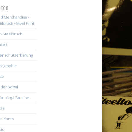
iten
d Merchandise /
tildruck / Steel Print
b Steelbruch
tact
enschutzerklärung
cographie
se
denportal
kenkopf Fanzine
dia
n Konto
ic