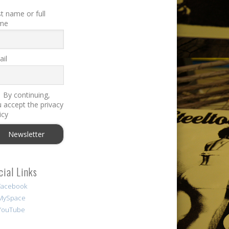
st name or full
me
il
By continuing,
 accept the privacy
icy
cial Links