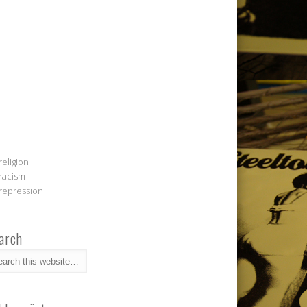
religion
racism
repression
arch