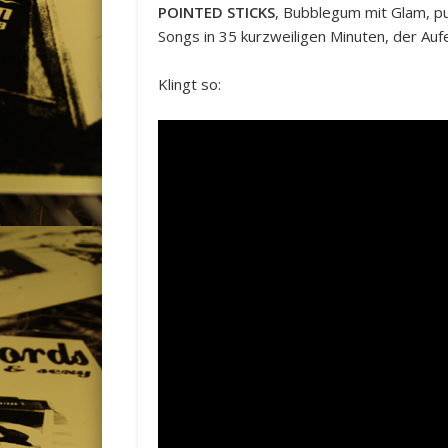
POINTED STICKS
, Bubblegum mit Glam, p
Songs in 35 kurzweiligen Minuten, der Auf
Klingt so: