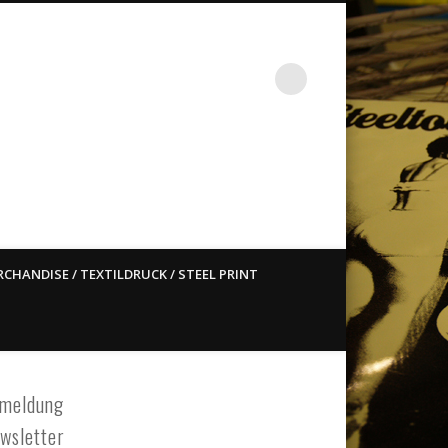
st ain`t dead so straight
CHANDISE / TEXTILDRUCK / STEEL PRINT
meldung
wsletter