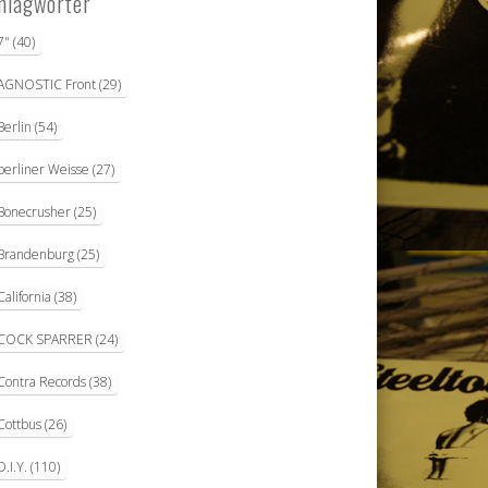
hlagwörter
7"
(40)
AGNOSTIC Front
(29)
Berlin
(54)
berliner Weisse
(27)
Bonecrusher
(25)
Brandenburg
(25)
California
(38)
COCK SPARRER
(24)
Contra Records
(38)
Cottbus
(26)
D.I.Y.
(110)