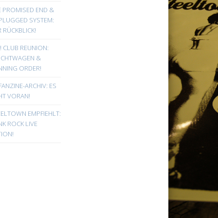
E PROMISED END &
PLUGGED SYSTEM:
 RÜCKBLICK!
! CLUB REUNION:
UCHTWAGEN &
NNING ORDER!
FANZINE-ARCHIV: ES
HT VORAN!
EELTOWN EMPFIEHLT:
K ROCK LIVE
ION!