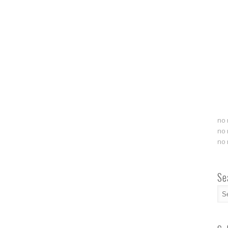
no 
no 
no 
Se