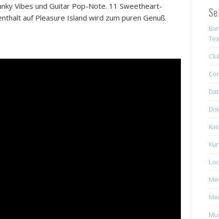
unky Vibes und Guitar Pop-Note. 11 Sweetheart-
Se
enthalt auf Pleasure Island wird zum puren Genuß.
Ban
Tex
Clu
Con
Dat
Dis
Kas
Kun
Loc
Me
Mei
Mus