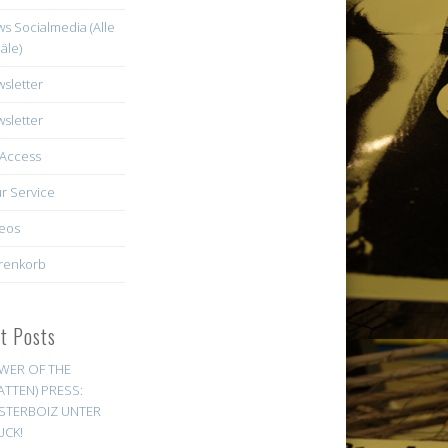
s Socialmedia (Alle
äle)
sletter
sletter
Access
r Service
eos
renkorb
st Posts
WER OF THE
ATTEN) PRESS:
STERBOIZ UNTER
UCK!