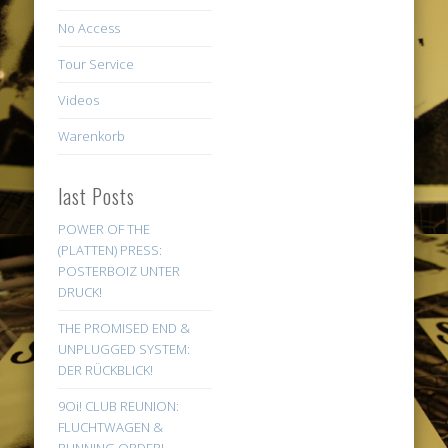
No Access
Tour Service
Videos
Warenkorb
last Posts
POWER OF THE
(PLATTEN) PRESS:
POSTERBOIZ UNTER
DRUCK!
THE PROMISED END &
UNPLUGGED SYSTEM:
DER RÜCKBLICK!
9Oi! CLUB REUNION:
FLUCHTWAGEN &
RUNNING ORDER!