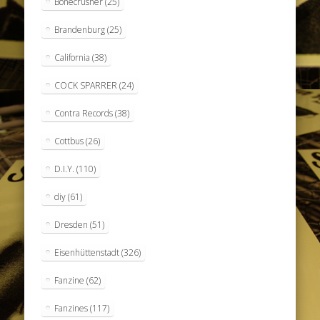
Bonecrusher
(25)
Brandenburg
(25)
California
(38)
COCK SPARRER
(24)
Contra Records
(38)
Cottbus
(26)
D.I.Y.
(110)
diy
(61)
Dresden
(51)
Eisenhüttenstadt
(326)
Fanzine
(62)
Fanzines
(117)