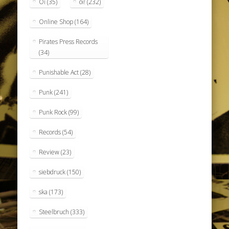
Oi
(35)
oi!
(232)
Online Shop
(164)
Pirates Press Records
(34)
Punishable Act
(28)
Punk
(241)
Punk Rock
(99)
Records
(54)
Review
(23)
siebdruck
(150)
ska
(173)
Steelbruch
(333)