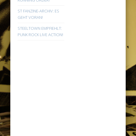
ST FANZINE-ARCHIV: ES
GEHT VORAN!
STEELTOWN EMPFIEHLT:
PUNK ROCK LIVE ACTION!