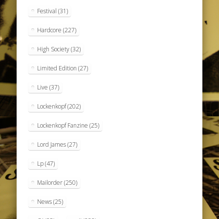
Festival
(31)
Hardcore
(227)
High Society
(32)
Limited Edition
(27)
Live
(37)
Lockenkopf
(202)
Lockenkopf Fanzine
(25)
Lord James
(27)
Lp
(47)
Mailorder
(250)
News
(25)