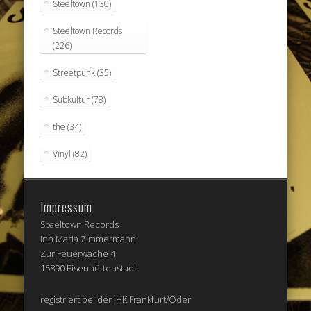
Steeltown
(130)
Steeltown Records
(226)
Streetpunk
(35)
Subkultur
(78)
the
(34)
Vinyl
(82)
Impressum
Steeltown Records
Inh.Maria Zimmermann
Zur Feuerwache 4
15890 Eisenhüttenstadt
registriert bei der IHK Frankfurt/Oder