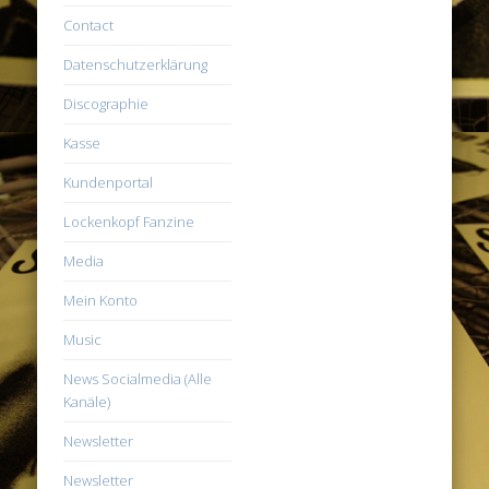
Contact
Datenschutzerklärung
Discographie
Kasse
Kundenportal
Lockenkopf Fanzine
Media
Mein Konto
Music
News Socialmedia (Alle
Kanäle)
Newsletter
Newsletter