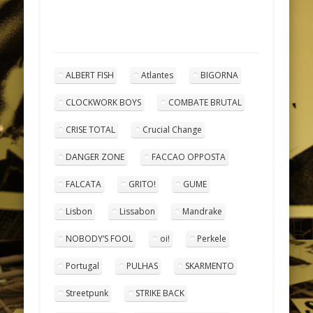
ALBERT FISH
Atlantes
BIGORNA
CLOCKWORK BOYS
COMBATE BRUTAL
CRISE TOTAL
Crucial Change
DANGER ZONE
FACCAO OPPOSTA
FALCATA
GRITO!
GUME
Lisbon
Lissabon
Mandrake
NOBODY’S FOOL
oi!
Perkele
Portugal
PULHAS
SKARMENTO
Streetpunk
STRIKE BACK