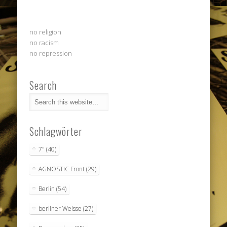
no religion
no racism
no repression
Search
Schlagwörter
7"
(40)
AGNOSTIC Front
(29)
Berlin
(54)
berliner Weisse
(27)