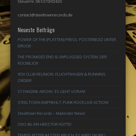
Steuernr.:061/210/03420
contact@steeltownrecords.de
Neueste Beiträge
POWER OF THE (PLATTEN) PRESS: POSTERBOIZ UNTER
DRUCK!
THE PROMISED END & UNPLUGGED SYSTEM: DER
RÜCKBLICK!
9Oi! CLUB REUNION: FLUCHTWAGEN & RUNNING
ORDER!
ST FANZINE-ARCHIV: ES GEHT VORAN!
STEELTOWN EMPFIEHLT: PUNK ROCK LIVE ACTION!
Steeltown Records – Mailorder News!
OXO 86: EIN HERZ FÜR HÜTTE!
TEMPELRITTER IM STEELBRUCH: ES WIRD SKURIL!