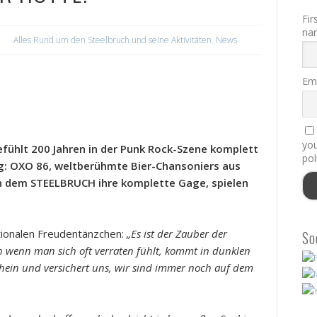
Fir
na
Alles Rund um den Steelbruch und seine Aktivitäten
,
News
Ema
you
efühlt 200 Jahren in der Punk Rock-Szene komplett
pol
ng: OXO 86, weltberühmte Bier-Chansoniers aus
 dem STEELBRUCH ihre komplette Gage, spielen
ionalen Freudentänzchen:
„Es ist der Zauber der
So
ch wenn man sich oft verraten fühlt, kommt in dunklen
ein und versichert uns, wir sind immer noch auf dem