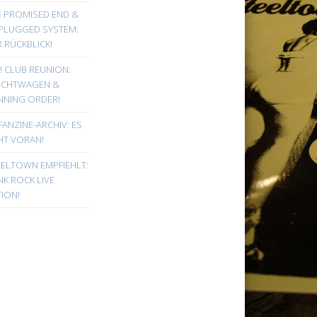
E PROMISED END &
PLUGGED SYSTEM:
 RÜCKBLICK!
! CLUB REUNION:
UCHTWAGEN &
NNING ORDER!
FANZINE-ARCHIV: ES
HT VORAN!
EELTOWN EMPFIEHLT:
K ROCK LIVE
ION!