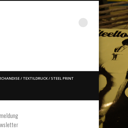
st ain`t dead so straight
CHANDISE / TEXTILDRUCK / STEEL PRINT
meldung
wsletter