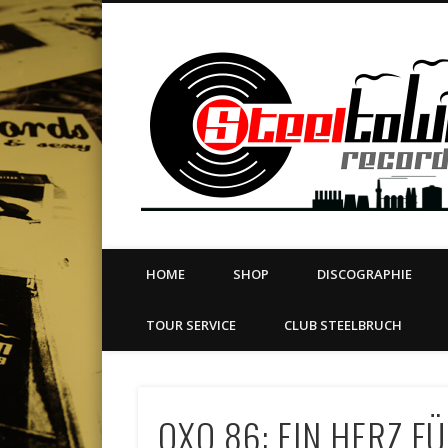
book
Twitter
Vimeo
Dribble
LinkedIn
LABEL | MERCH | PRINT | DIY | FANZINE | TOURSERVICE
HOME
SHOP
DISCOGRAPHIE
TOUR SERVICE
CLUB STEELBRUCH
OXO 86: EIN HERZ F