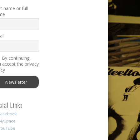
st name or full
me
il
By continuing,
 accept the privacy
icy
cial Links