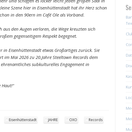
hr und schaffen es locker leicht jeden großen Saal in
Se
eine Szene hier in Eisenhüttenstadt hat ihr Herz schon
t schon in den 90ern im Café Ole als Vorband.
Ban
Tex
ch aus den Augen verloren, die Wege kreuzten sich
Clu
großem gegenseitigem Respekt begegnet.
Con
r in Eisenhüttenstadt etwas Großartiges zurück. Sie
Dat
ert im Mai 2026 zu 20.Jahre Steeltown Records dem
s ehrenamtliches subkulturelles Engagement in
Dis
Kas
e Haut!“
Kun
Loc
Me
Mei
Eisenhüttenstadt
JAHRE
OXO
Records
Mus