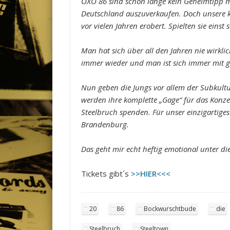
OXO 86 sind schon lange kein Geheimtipp me
Deutschland auszuverkaufen. Doch unsere kl
vor vielen Jahren erobert. Spielten sie eins
Man hat sich über all den Jahren nie wirkli
immer wieder und man ist sich immer mit 
Nun geben die Jungs vor allem der Subkultu
werden ihre komplette „Gage“ für das Konz
Steelbruch spenden. Für unser einzigartige
Brandenburg.
Das geht mir echt heftig emotional unter di
Tickets gibt´s
>>HIER<<<
20
86
Bockwurschtbude
die
Steelbruch
Steeltown