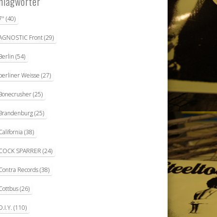
hlagwörter
7"
(40)
AGNOSTIC Front
(29)
Berlin
(54)
berliner Weisse
(27)
Bonecrusher
(25)
Brandenburg
(25)
California
(38)
COCK SPARRER
(24)
Contra Records
(38)
Cottbus
(26)
D.I.Y.
(110)