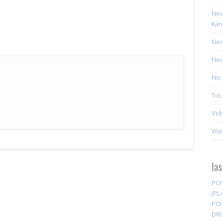
New
Kan
New
New
No 
Tou
Vid
Wa
la
PO
(PL
PO
DR