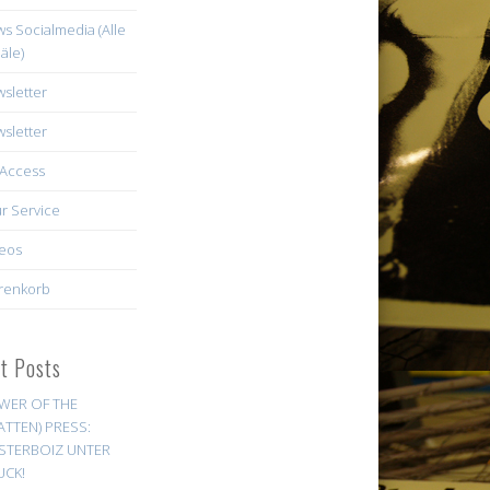
s Socialmedia (Alle
äle)
sletter
sletter
Access
r Service
eos
renkorb
st Posts
WER OF THE
ATTEN) PRESS:
STERBOIZ UNTER
UCK!