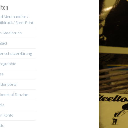
iten
d Merchandise /
tildruck / Steel Print
b Steelbruch
tact
enschutzerklärung
cographie
se
denportal
kenkopf Fanzine
dia
n Konto
ic