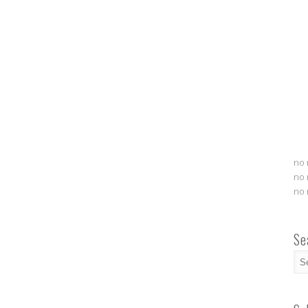
no 
no 
no 
Se