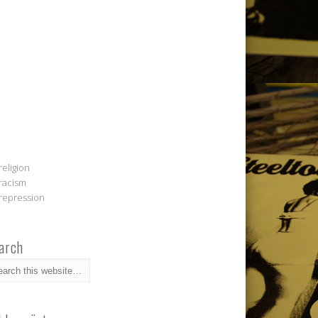
religion
racism
repression
arch