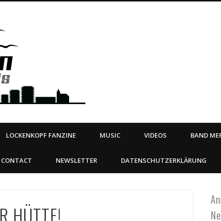
Steeltown Records – Ea
 | BOOKING
ahead
LOCKENKOPF FANZINE
MUSIC
VIDEOS
BAND MER
CONTACT
NEWSLETTER
DATENSCHUTZERKLÄRUNG
An
ÜR HÜTTE!
Ne