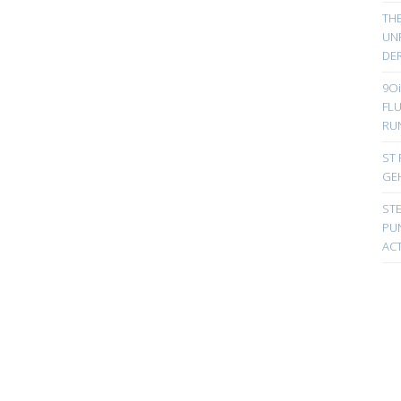
TH
UN
DER
9Oi
FL
RU
ST 
GE
ST
PUN
ACT