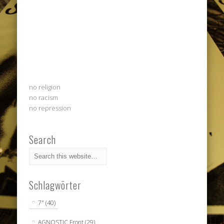
no religion
no racism
no repression
Search
Schlagwörter
7"
(40)
AGNOSTIC Front
(29)