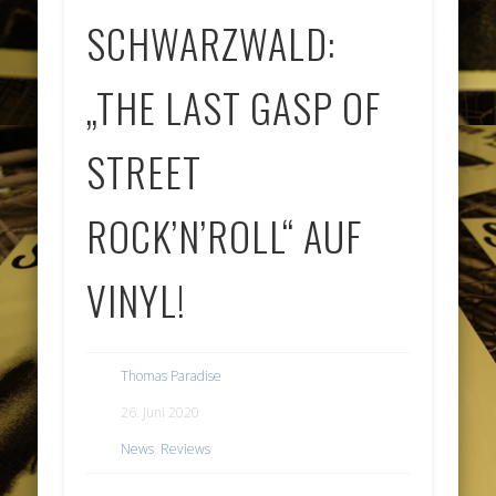
SCHWARZWALD:
„THE LAST GASP OF
STREET
ROCK’N’ROLL“ AUF
VINYL!
Thomas Paradise
26. Juni 2020
News
,
Reviews