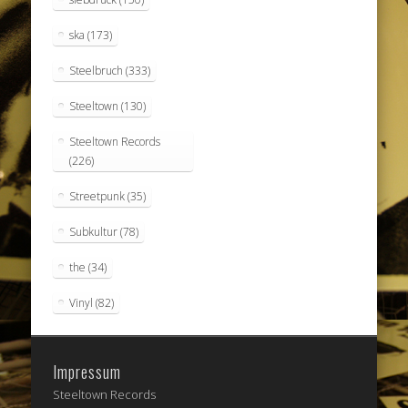
ska
(173)
Steelbruch
(333)
Steeltown
(130)
Steeltown Records
(226)
Streetpunk
(35)
Subkultur
(78)
the
(34)
Vinyl
(82)
Impressum
Steeltown Records