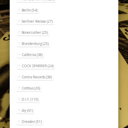
Berlin
(54)
berliner Weisse
(27)
Bonecrusher
(25)
Brandenburg
(25)
California
(38)
COCK SPARRER
(24)
Contra Records
(38)
Cottbus
(26)
D.I.Y.
(110)
diy
(61)
Dresden
(51)