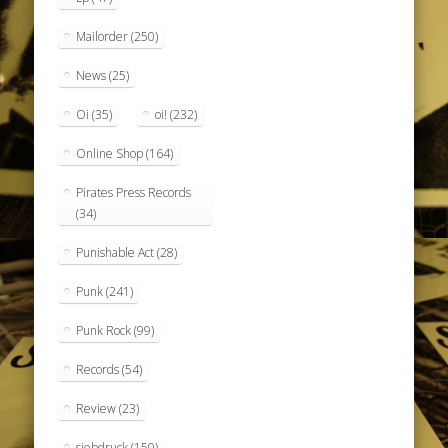
Mailorder
(250)
News
(25)
Oi
(35)
oi!
(232)
Online Shop
(164)
Pirates Press Records
(34)
Punishable Act
(28)
Punk
(241)
Punk Rock
(99)
Records
(54)
Review
(23)
siebdruck
(150)