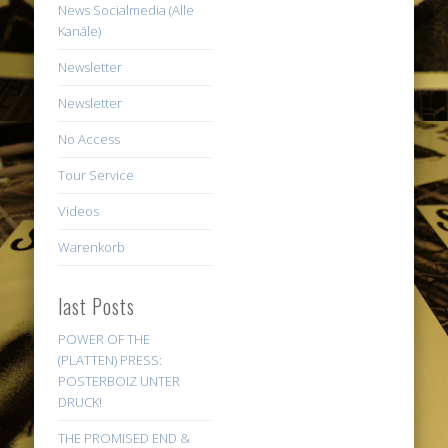
News Socialmedia (Alle
Kanäle)
Newsletter
Newsletter
No Access
Tour Service
Videos
Warenkorb
last Posts
POWER OF THE
(PLATTEN) PRESS:
POSTERBOIZ UNTER
DRUCK!
THE PROMISED END &