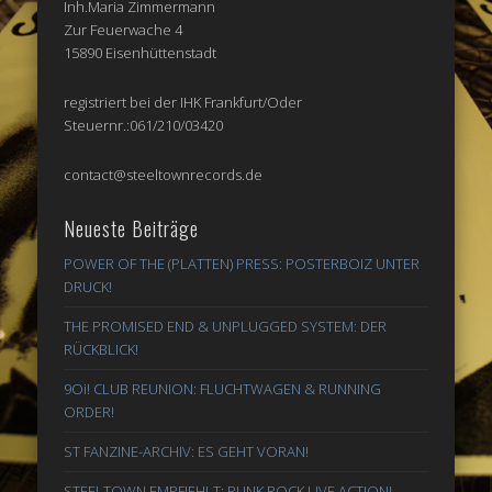
Inh.Maria Zimmermann
Zur Feuerwache 4
15890 Eisenhüttenstadt
registriert bei der IHK Frankfurt/Oder
Steuernr.:061/210/03420
contact@steeltownrecords.de
Neueste Beiträge
POWER OF THE (PLATTEN) PRESS: POSTERBOIZ UNTER
DRUCK!
THE PROMISED END & UNPLUGGED SYSTEM: DER
RÜCKBLICK!
9Oi! CLUB REUNION: FLUCHTWAGEN & RUNNING
ORDER!
ST FANZINE-ARCHIV: ES GEHT VORAN!
STEELTOWN EMPFIEHLT: PUNK ROCK LIVE ACTION!