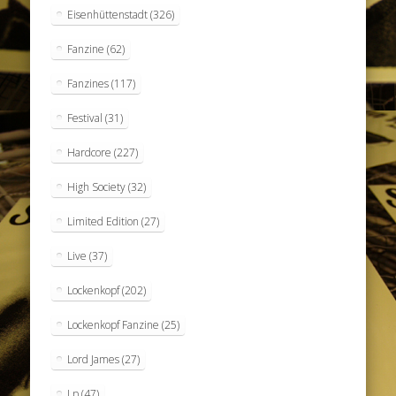
Eisenhüttenstadt
(326)
Fanzine
(62)
Fanzines
(117)
Festival
(31)
Hardcore
(227)
High Society
(32)
Limited Edition
(27)
Live
(37)
Lockenkopf
(202)
Lockenkopf Fanzine
(25)
Lord James
(27)
Lp
(47)