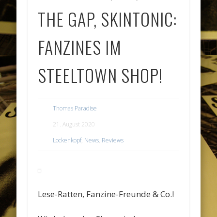
THE GAP, SKINTONIC:
FANZINES IM
STEELTOWN SHOP!
Thomas Paradise
21. August 2020
Lockenkopf
,
News
,
Reviews
Lese-Ratten, Fanzine-Freunde & Co.!