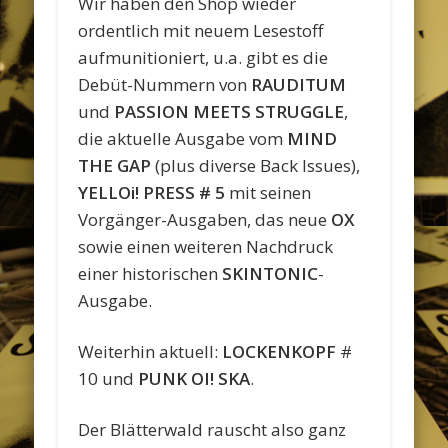
Wir haben den Shop wieder
ordentlich mit neuem Lesestoff
aufmunitioniert, u.a. gibt es die
Debüt-Nummern von
RAUDITUM
und
PASSION MEETS STRUGGLE
,
die aktuelle Ausgabe vom
MIND
THE GAP
(plus diverse Back Issues),
YELLOi! PRESS # 5
mit seinen
Vorgänger-Ausgaben, das neue
OX
sowie einen weiteren Nachdruck
einer historischen
SKINTONIC
-
Ausgabe.
Weiterhin aktuell:
LOCKENKOPF
#
10 und
PUNK OI! SKA
.
Der Blätterwald rauscht also ganz