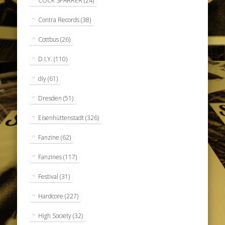
COCK SPARRER
(24)
Contra Records
(38)
Cottbus
(26)
D.I.Y.
(110)
diy
(61)
Dresden
(51)
Eisenhüttenstadt
(326)
Fanzine
(62)
Fanzines
(117)
Festival
(31)
Hardcore
(227)
High Society
(32)