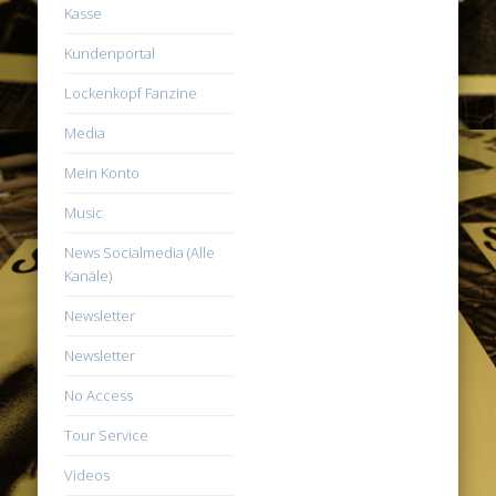
Kasse
Kundenportal
Lockenkopf Fanzine
Media
Mein Konto
Music
News Socialmedia (Alle
Kanäle)
Newsletter
Newsletter
No Access
Tour Service
Videos