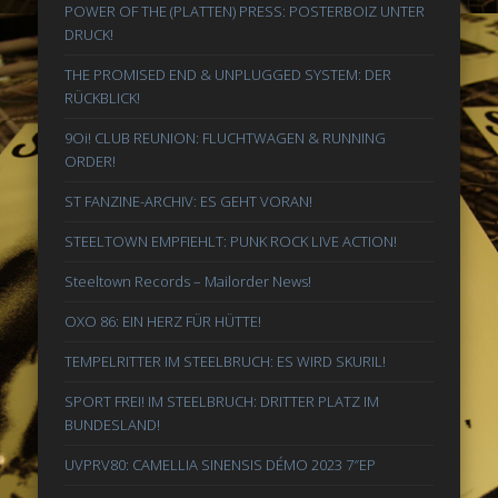
POWER OF THE (PLATTEN) PRESS: POSTERBOIZ UNTER
DRUCK!
THE PROMISED END & UNPLUGGED SYSTEM: DER
RÜCKBLICK!
9Oi! CLUB REUNION: FLUCHTWAGEN & RUNNING
ORDER!
ST FANZINE-ARCHIV: ES GEHT VORAN!
STEELTOWN EMPFIEHLT: PUNK ROCK LIVE ACTION!
Steeltown Records – Mailorder News!
OXO 86: EIN HERZ FÜR HÜTTE!
TEMPELRITTER IM STEELBRUCH: ES WIRD SKURIL!
SPORT FREI! IM STEELBRUCH: DRITTER PLATZ IM
BUNDESLAND!
UVPRV80: CAMELLIA SINENSIS DÉMO 2023 7″EP