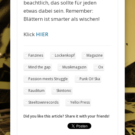
beachtlich, das sollte für jeden
etwas dabei sein. Remember:
Blättern ist smarter als wischen!
Klick
HIER
Fanzines
Lockenkopf
Magazine
Mind the gap
Musikmagazin
Ox
Passion meets Struggle
Punk Oi! Ska
Rauditum
Skintonic
Steeltownrecords
Yelloi Press
Did you like this article? Share it with your friends!