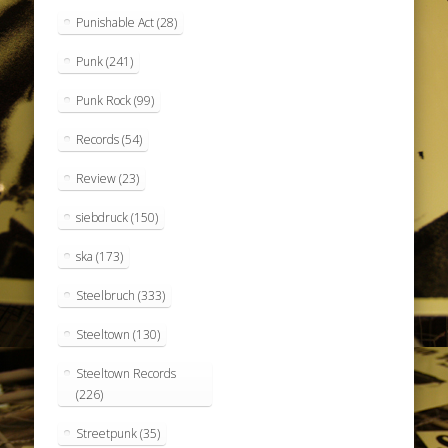
Punishable Act
(28)
Punk
(241)
Punk Rock
(99)
Records
(54)
Review
(23)
siebdruck
(150)
ska
(173)
Steelbruch
(333)
Steeltown
(130)
Steeltown Records
(226)
Streetpunk
(35)