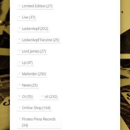
Limited Edition
(27)
Live
(37)
Lockenkopf
(202)
Lockenkopf Fanzine
(25)
Lord James
(27)
Lp
(47)
Mailorder
(250)
News
(25)
Oi
(35)
oi!
(232)
Online Shop
(164)
Pirates Press Records
(34)