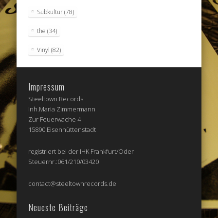
Subkultur
(78)
the
(34)
Vinyl
(82)
Impressum
Steeltown Records
Inh.Maria Zimmermann
Zur Feuerwache 4
15890 Eisenhüttenstadt
registriert bei der IHK Frankfurt/Oder
Steuernr.:061/210/03420
contact@steeltownrecords.de
Neueste Beiträge