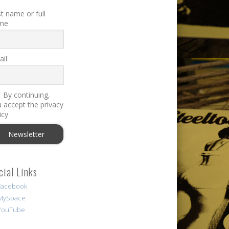
st name or full
me
il
By continuing,
 accept the privacy
icy
cial Links