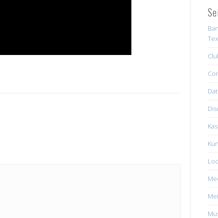
Se
Ban
Tex
Clu
Con
Dat
Dis
Kas
Kun
Loc
Me
Mei
Mus