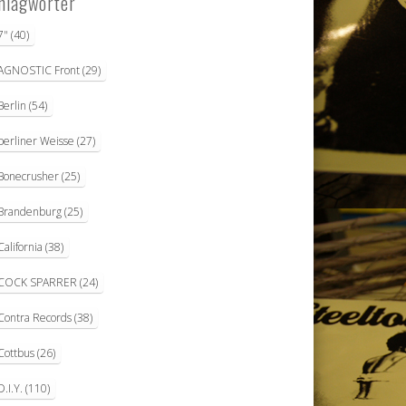
hlagwörter
7"
(40)
AGNOSTIC Front
(29)
Berlin
(54)
berliner Weisse
(27)
Bonecrusher
(25)
Brandenburg
(25)
California
(38)
COCK SPARRER
(24)
Contra Records
(38)
Cottbus
(26)
D.I.Y.
(110)