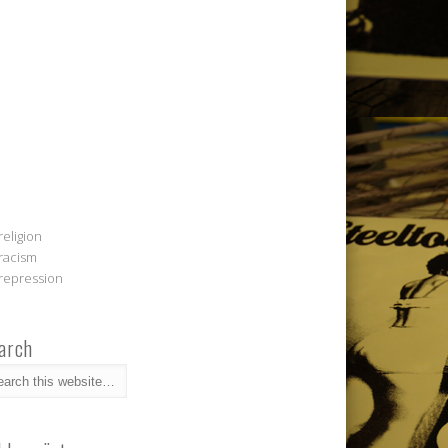
religion
racism
repression
arch