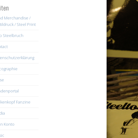
iten
d Merchandise /
tildruck / Steel Print
b Steelbruch
tact
enschutzerklärung
cographie
se
denportal
kenkopf Fanzine
dia
n Konto
ic