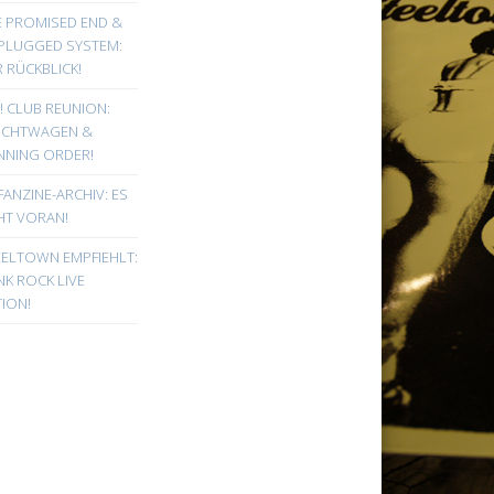
E PROMISED END &
PLUGGED SYSTEM:
 RÜCKBLICK!
! CLUB REUNION:
UCHTWAGEN &
NNING ORDER!
FANZINE-ARCHIV: ES
HT VORAN!
EELTOWN EMPFIEHLT:
K ROCK LIVE
ION!