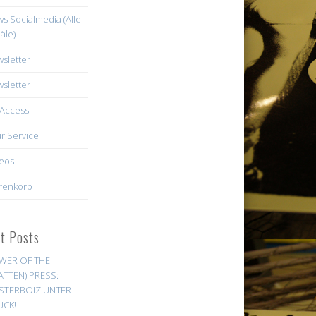
s Socialmedia (Alle
äle)
sletter
sletter
Access
r Service
eos
renkorb
st Posts
WER OF THE
ATTEN) PRESS:
STERBOIZ UNTER
UCK!