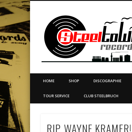
book
Twitter
Vimeo
Dribble
LinkedIn
LABEL | MERCH | PRINT | DIY | FANZINE | TOURSERVICE
HOME
SHOP
DISCOGRAPHIE
TOUR SERVICE
CLUB STEELBRUCH
RIP, WAYNE KRAMER!