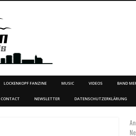
Steeltown Records – Ea
 | BOOKING
ahead
LOCKENKOPF FANZINE
MUSIC
VIDEOS
BAND MER
CONTACT
NEWSLETTER
DATENSCHUTZERKLÄRUNG
An
Ne