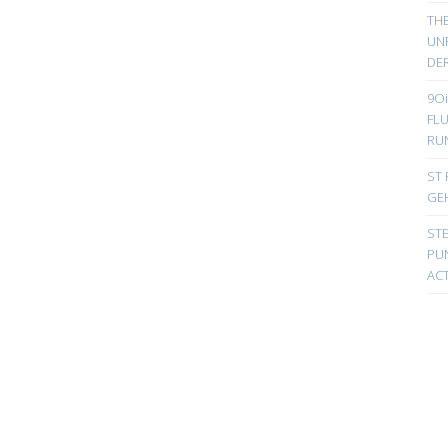
TH
UN
DER
9Oi
FL
RU
ST 
GE
ST
PUN
ACT