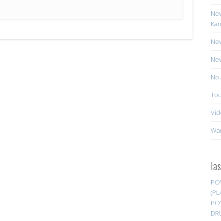
New
Kan
New
New
No 
Tou
Vid
Wa
la
PO
(PL
PO
DR