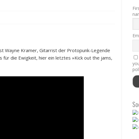
Fir
na
s
Ema
 ist Wayne Kramer, Gitarrist der Protopunk-Legende
fs für die Ewigkeit, hier ein letztes »Kick out the jams,
you
pol
So