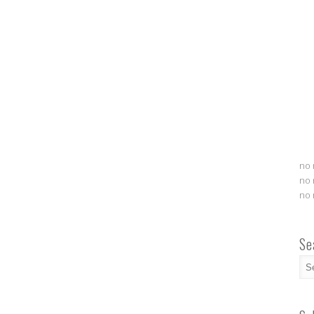
no 
no 
no 
Se