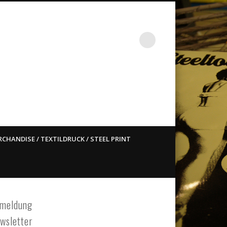
st ain`t dead so straight
CHANDISE / TEXTILDRUCK / STEEL PRINT
meldung
wsletter