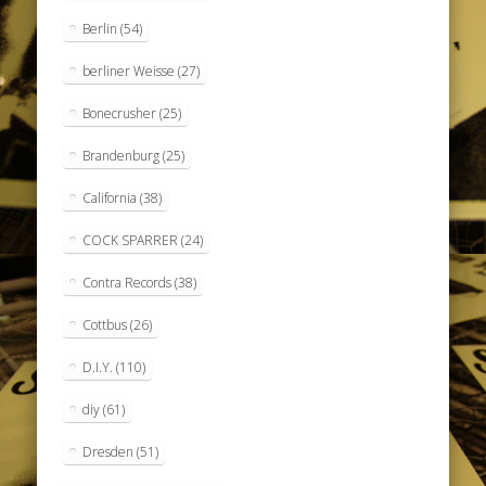
Berlin
(54)
berliner Weisse
(27)
Bonecrusher
(25)
Brandenburg
(25)
California
(38)
COCK SPARRER
(24)
Contra Records
(38)
Cottbus
(26)
D.I.Y.
(110)
diy
(61)
Dresden
(51)