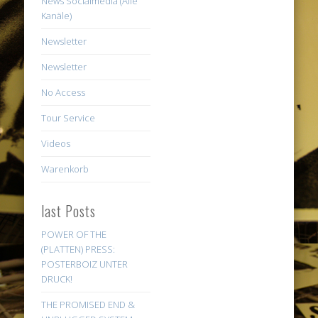
News Socialmedia (Alle
Kanäle)
Newsletter
Newsletter
No Access
Tour Service
Videos
Warenkorb
last Posts
POWER OF THE
(PLATTEN) PRESS:
POSTERBOIZ UNTER
DRUCK!
THE PROMISED END &