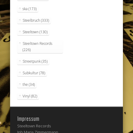
ska
(173)
Steelbruch
(333)
Steeltown
(130)
Steeltown Records
(226)
Streetpunk
(35)
Subkultur
(78)
the
(34)
Vinyl
(82)
Impressum
Steeltown Records
Inh.Maria Zimmermann