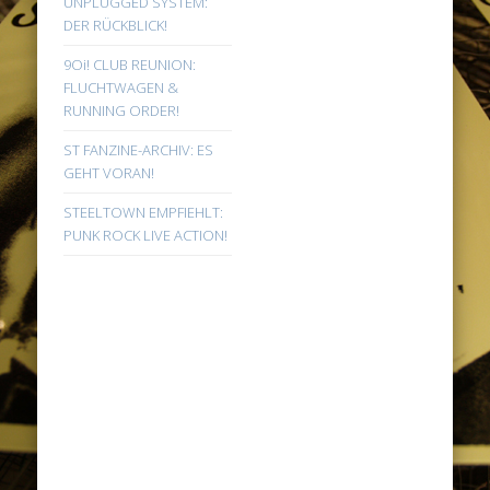
UNPLUGGED SYSTEM:
DER RÜCKBLICK!
9Oi! CLUB REUNION:
FLUCHTWAGEN &
RUNNING ORDER!
ST FANZINE-ARCHIV: ES
GEHT VORAN!
STEELTOWN EMPFIEHLT:
PUNK ROCK LIVE ACTION!