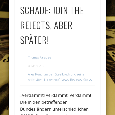
SCHADE: JOIN THE
REJECTS, ABER
SPÄTER!
Thomas Paradise
4. März 2022
Alles Rund um den Steelbruch und seine
Aktivitäten
,
Lockenkopf
,
News
,
Reviews
,
Storys
Verdammt! Verdammt! Verdammt!
Die in den betreffenden
Bundesländern unterschiedlichen