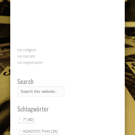
no religion
no racism
no repression
Search
Schlagwörter
7"
(40)
AGNOSTIC Front
(29)