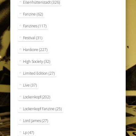
Eisenhüttenstadt
(326)
Fanzine
(62)
Fanzines
(117)
Festival
(31)
Hardcore
(227)
High Society
(32)
Limited Edition
(27)
Live
(37)
Lockenkopf
(202)
Lockenkopf Fanzine
(25)
Lord James
(27)
Lp
(47)