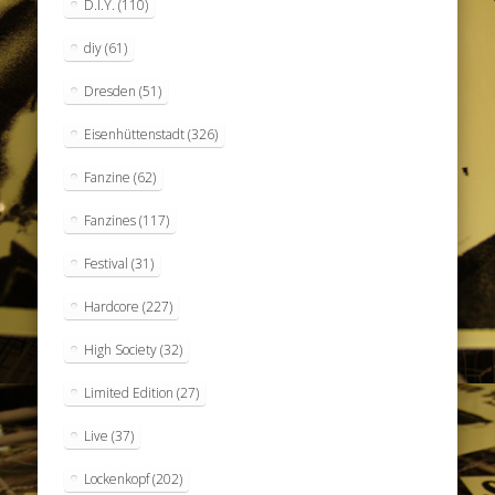
D.I.Y.
(110)
diy
(61)
Dresden
(51)
Eisenhüttenstadt
(326)
Fanzine
(62)
Fanzines
(117)
Festival
(31)
Hardcore
(227)
High Society
(32)
Limited Edition
(27)
Live
(37)
Lockenkopf
(202)