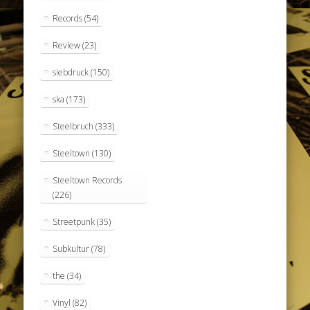
Records
(54)
Review
(23)
siebdruck
(150)
ska
(173)
Steelbruch
(333)
Steeltown
(130)
Steeltown Records
(226)
Streetpunk
(35)
Subkultur
(78)
the
(34)
Vinyl
(82)