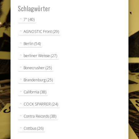
Schlagwörter
7"
(40)
AGNOSTIC Front
(29)
Berlin
(54)
berliner Weisse
(27)
Bonecrusher
(25)
Brandenburg
(25)
California
(38)
COCK SPARRER
(24)
Contra Records
(38)
Cottbus
(26)