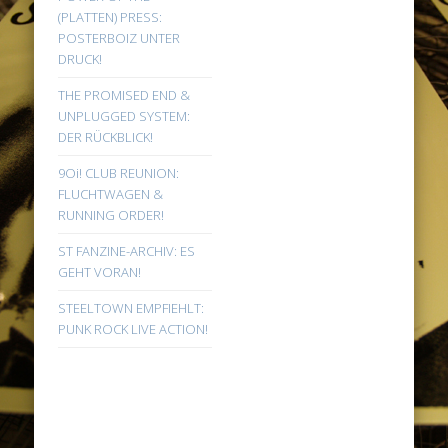
(PLATTEN) PRESS:
POSTERBOIZ UNTER
DRUCK!
THE PROMISED END &
UNPLUGGED SYSTEM:
DER RÜCKBLICK!
9Oi! CLUB REUNION:
FLUCHTWAGEN &
RUNNING ORDER!
ST FANZINE-ARCHIV: ES
GEHT VORAN!
STEELTOWN EMPFIEHLT:
PUNK ROCK LIVE ACTION!