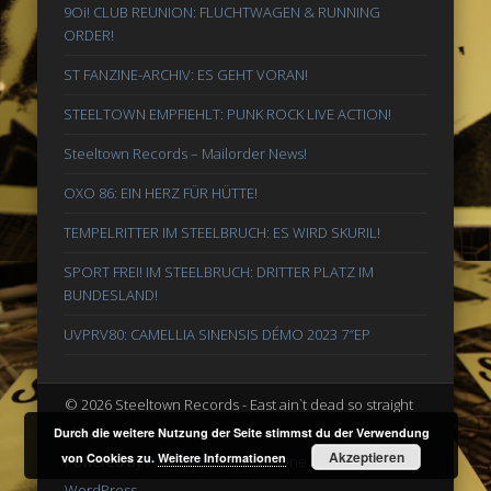
9Oi! CLUB REUNION: FLUCHTWAGEN & RUNNING
ORDER!
ST FANZINE-ARCHIV: ES GEHT VORAN!
STEELTOWN EMPFIEHLT: PUNK ROCK LIVE ACTION!
Steeltown Records – Mailorder News!
OXO 86: EIN HERZ FÜR HÜTTE!
TEMPELRITTER IM STEELBRUCH: ES WIRD SKURIL!
SPORT FREI! IM STEELBRUCH: DRITTER PLATZ IM
BUNDESLAND!
UVPRV80: CAMELLIA SINENSIS DÉMO 2023 7″EP
© 2026 Steeltown Records - East ain`t dead so straight
ahead
Durch die weitere Nutzung der Seite stimmst du der Verwendung
Akzeptieren
von Cookies zu.
Weitere Informationen
Powered by
Pinboard Theme
by
One Designs
and
WordPress