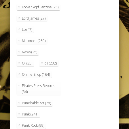
Lockenkopf Fanzine
(25)
Lord James
(27)
Lp
(47)
Mailorder
(250)
News
(25)
Oi
(35)
oi!
(232)
Online Shop
(164)
Pirates Press Records
(34)
Punishable Act
(28)
Punk
(241)
Punk Rock
(99)