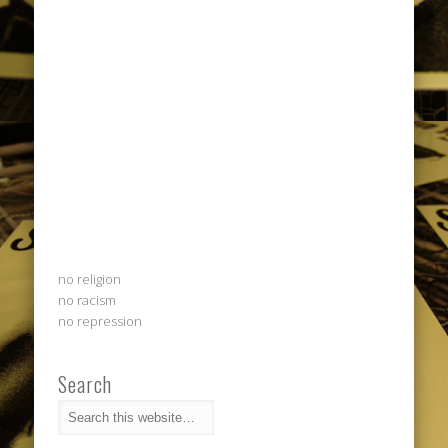
no religion
no racism
no repression
Search