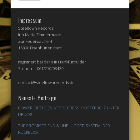
Impressum
Steeltown Records
Inh.Maria Zimmermann
Zur Feuerwache 4
15890 Eisenhüttenstadt
registriert bei der IHK Frankfurt/Oder
Steuernr.:061/210/03420
contact@steeltownrecords.de
Neueste Beiträge
POWER OF THE (PLATTEN) PRESS: POSTERBOIZ UNTER
DRUCK!
THE PROMISED END & UNPLUGGED SYSTEM: DER
RÜCKBLICK!