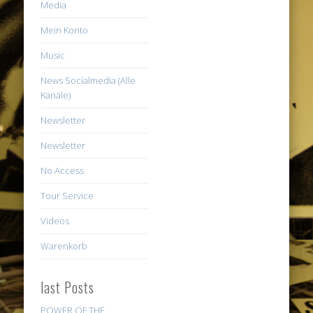
Media
Mein Konto
Music
News Socialmedia (Alle
Kanäle)
Newsletter
Newsletter
No Access
Tour Service
Videos
Warenkorb
last Posts
POWER OF THE