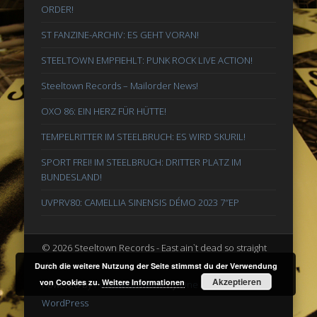
ORDER!
ST FANZINE-ARCHIV: ES GEHT VORAN!
STEELTOWN EMPFIEHLT: PUNK ROCK LIVE ACTION!
Steeltown Records – Mailorder News!
OXO 86: EIN HERZ FÜR HÜTTE!
TEMPELRITTER IM STEELBRUCH: ES WIRD SKURIL!
SPORT FREI! IM STEELBRUCH: DRITTER PLATZ IM
BUNDESLAND!
UVPRV80: CAMELLIA SINENSIS DÉMO 2023 7″EP
© 2026 Steeltown Records - East ain`t dead so straight
ahead
Durch die weitere Nutzung der Seite stimmst du der Verwendung
Akzeptieren
von Cookies zu.
Weitere Informationen
Powered by
Pinboard Theme
by
One Designs
and
WordPress