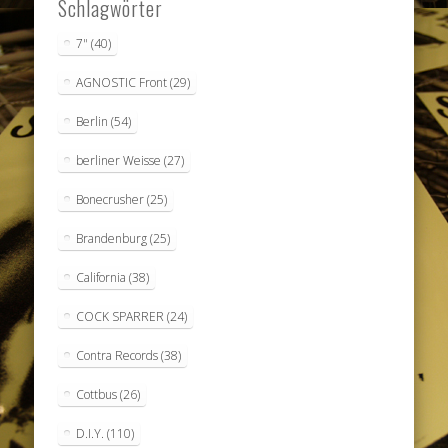
Schlagwörter
7"
(40)
AGNOSTIC Front
(29)
Berlin
(54)
berliner Weisse
(27)
Bonecrusher
(25)
Brandenburg
(25)
California
(38)
COCK SPARRER
(24)
Contra Records
(38)
Cottbus
(26)
D.I.Y.
(110)