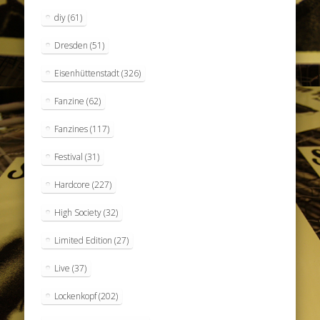
diy
(61)
Dresden
(51)
Eisenhüttenstadt
(326)
Fanzine
(62)
Fanzines
(117)
Festival
(31)
Hardcore
(227)
High Society
(32)
Limited Edition
(27)
Live
(37)
Lockenkopf
(202)