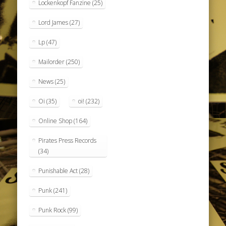
Lockenkopf Fanzine
(25)
Lord James
(27)
Lp
(47)
Mailorder
(250)
News
(25)
Oi
(35)
oi!
(232)
Online Shop
(164)
Pirates Press Records
(34)
Punishable Act
(28)
Punk
(241)
Punk Rock
(99)