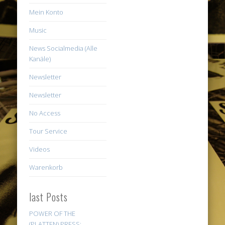
Mein Konto
Music
News Socialmedia (Alle
Kanäle)
Newsletter
Newsletter
No Access
Tour Service
Videos
Warenkorb
last Posts
POWER OF THE
(PLATTEN) PRESS: