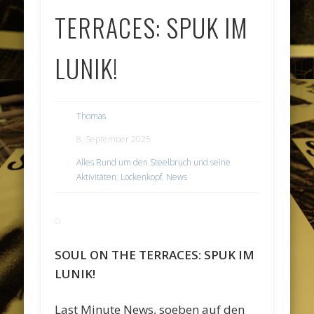
TERRACES: SPUK IM
LUNIK!
Thomas
8. September 2025
Alles Rund um den Steelbruch und seine
Aktivitäten
,
Lockenkopf
,
News
SOUL ON THE TERRACES: SPUK IM
LUNIK!
Last Minute News, soeben auf den