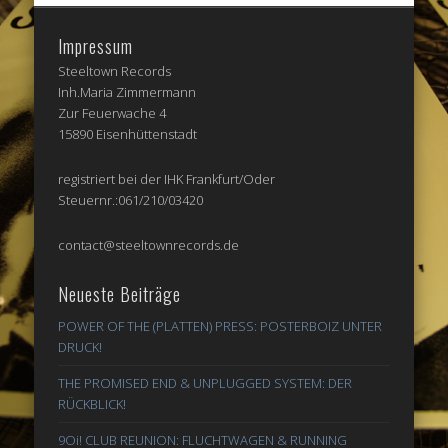
Impressum
Steeltown Records
Inh.Maria Zimmermann
Zur Feuerwache 4
15890 Eisenhüttenstadt
registriert bei der IHK Frankfurt/Oder
Steuernr.:061/210/03420
contact@steeltownrecords.de
Neueste Beiträge
POWER OF THE (PLATTEN) PRESS: POSTERBOIZ UNTER
DRUCK!
THE PROMISED END & UNPLUGGED SYSTEM: DER
RÜCKBLICK!
9Oi! CLUB REUNION: FLUCHTWAGEN & RUNNING