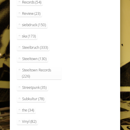
Records
(54)
Review
(23)
siebdruck
(150)
ska
(173)
Steelbruch
(333)
Steeltown
(130)
Steeltown Records
(226)
Streetpunk
(35)
Subkultur
(78)
the
(34)
Vinyl
(82)