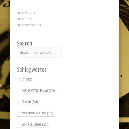
no religion
no racism
no repression
Search
Schlagwörter
7"
(40)
AGNOSTIC Front
(29)
Berlin
(54)
berliner Weisse
(27)
Bonecrusher
(25)