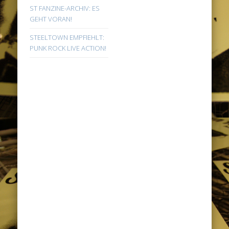
ST FANZINE-ARCHIV: ES
GEHT VORAN!
STEELTOWN EMPFIEHLT:
PUNK ROCK LIVE ACTION!