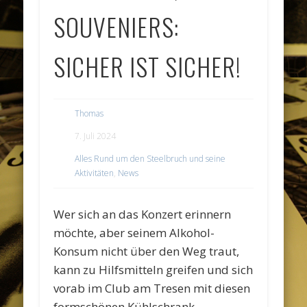
SOUVENIERS:
SICHER IST SICHER!
Thomas
7. Juli 2024
Alles Rund um den Steelbruch und seine
Aktivitäten
,
News
Wer sich an das Konzert erinnern
möchte, aber seinem Alkohol-
Konsum nicht über den Weg traut,
kann zu Hilfsmitteln greifen und sich
vorab im Club am Tresen mit diesen
formschönen Kühlschrank-