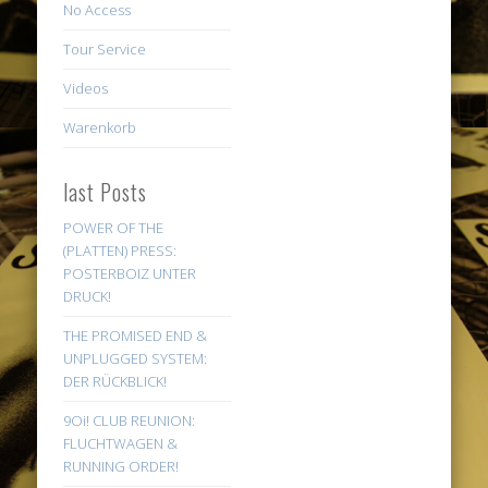
No Access
Tour Service
Videos
Warenkorb
last Posts
POWER OF THE
(PLATTEN) PRESS:
POSTERBOIZ UNTER
DRUCK!
THE PROMISED END &
UNPLUGGED SYSTEM:
DER RÜCKBLICK!
9Oi! CLUB REUNION:
FLUCHTWAGEN &
RUNNING ORDER!