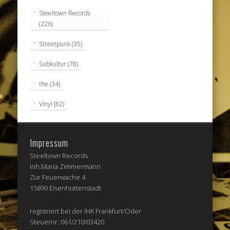
Steeltown Records
(226)
Streetpunk
(35)
Subkultur
(78)
the
(34)
Vinyl
(82)
Impressum
Steeltown Records
Inh.Maria Zimmermann
Zur Feuerwache 4
15890 Eisenhüttenstadt
registriert bei der IHK Frankfurt/Oder
Steuernr.:061/210/03420