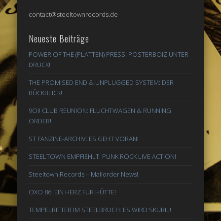
contact@steeltownrecords.de
Neueste Beiträge
POWER OF THE (PLATTEN) PRESS: POSTERBOIZ UNTER
DRUCK!
THE PROMISED END & UNPLUGGED SYSTEM: DER
RÜCKBLICK!
9Oi! CLUB REUNION: FLUCHTWAGEN & RUNNING
ORDER!
ST FANZINE-ARCHIV: ES GEHT VORAN!
STEELTOWN EMPFIEHLT: PUNK ROCK LIVE ACTION!
Steeltown Records – Mailorder News!
OXO 86: EIN HERZ FÜR HÜTTE!
TEMPELRITTER IM STEELBRUCH: ES WIRD SKURIL!