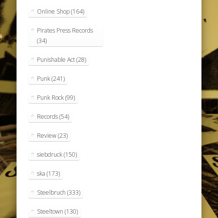
Online Shop
(164)
Pirates Press Records
(34)
Punishable Act
(28)
Punk
(241)
Punk Rock
(99)
Records
(54)
Review
(23)
siebdruck
(150)
ska
(173)
Steelbruch
(333)
Steeltown
(130)