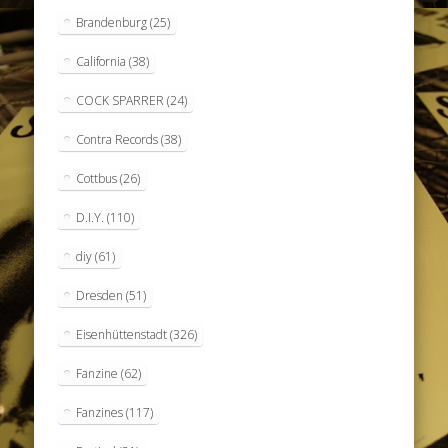
Brandenburg
(25)
California
(38)
COCK SPARRER
(24)
Contra Records
(38)
Cottbus
(26)
D.I.Y.
(110)
diy
(61)
Dresden
(51)
Eisenhüttenstadt
(326)
Fanzine
(62)
Fanzines
(117)