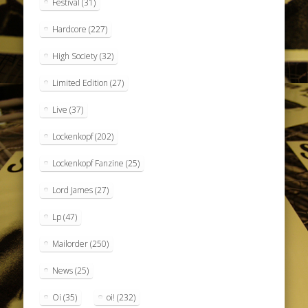
Festival
(31)
Hardcore
(227)
High Society
(32)
Limited Edition
(27)
Live
(37)
Lockenkopf
(202)
Lockenkopf Fanzine
(25)
Lord James
(27)
Lp
(47)
Mailorder
(250)
News
(25)
Oi
(35)
oi!
(232)