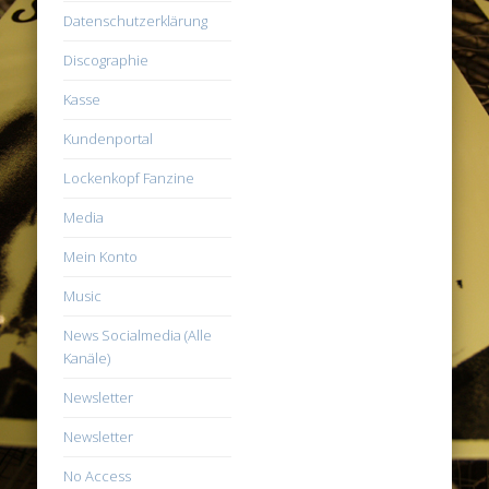
Datenschutzerklärung
Discographie
Kasse
Kundenportal
Lockenkopf Fanzine
Media
Mein Konto
Music
News Socialmedia (Alle
Kanäle)
Newsletter
Newsletter
No Access