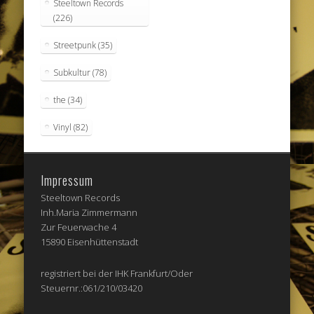
Steeltown Records
(226)
Streetpunk
(35)
Subkultur
(78)
the
(34)
Vinyl
(82)
Impressum
Steeltown Records
Inh.Maria Zimmermann
Zur Feuerwache 4
15890 Eisenhüttenstadt
registriert bei der IHK Frankfurt/Oder
Steuernr.:061/210/03420