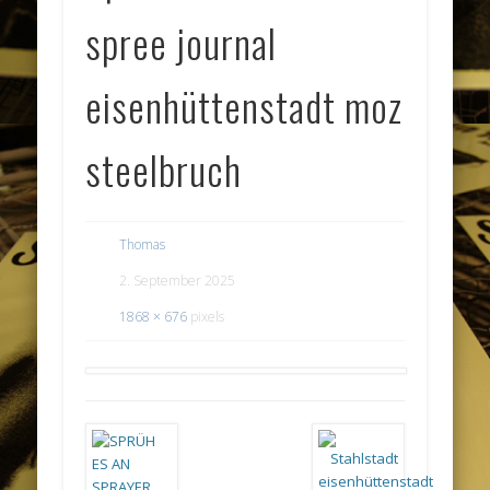
spree journal
eisenhüttenstadt moz
steelbruch
Thomas
2. September 2025
1868 × 676
pixels