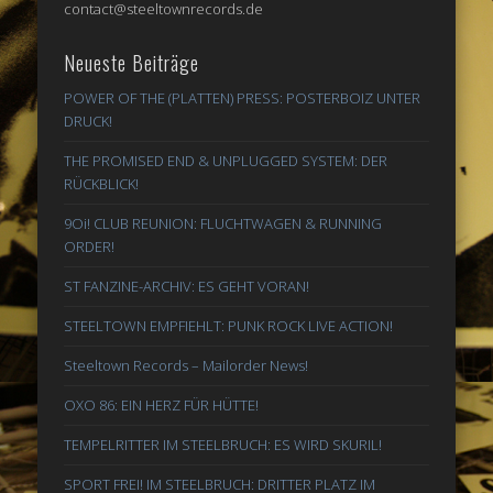
contact@steeltownrecords.de
Neueste Beiträge
POWER OF THE (PLATTEN) PRESS: POSTERBOIZ UNTER
DRUCK!
THE PROMISED END & UNPLUGGED SYSTEM: DER
RÜCKBLICK!
9Oi! CLUB REUNION: FLUCHTWAGEN & RUNNING
ORDER!
ST FANZINE-ARCHIV: ES GEHT VORAN!
STEELTOWN EMPFIEHLT: PUNK ROCK LIVE ACTION!
Steeltown Records – Mailorder News!
OXO 86: EIN HERZ FÜR HÜTTE!
TEMPELRITTER IM STEELBRUCH: ES WIRD SKURIL!
SPORT FREI! IM STEELBRUCH: DRITTER PLATZ IM