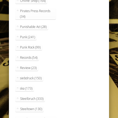
Online Shop
(164)
Pirates Press Records
(34)
Punishable Act
(28)
Punk
(241)
Punk Rock
(99)
Records
(54)
Review
(23)
siebdruck
(150)
ska
(173)
Steelbruch
(333)
Steeltown
(130)