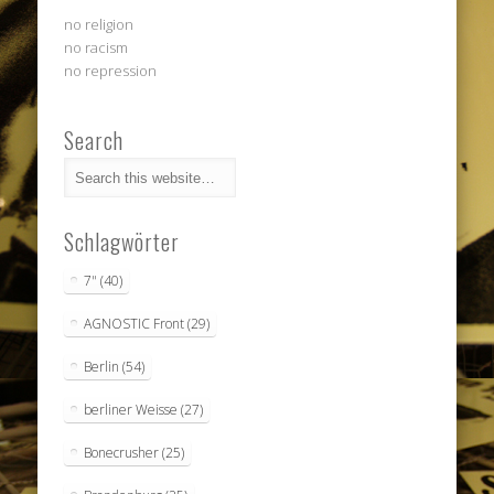
no religion
no racism
no repression
Search
Schlagwörter
7"
(40)
AGNOSTIC Front
(29)
Berlin
(54)
berliner Weisse
(27)
Bonecrusher
(25)