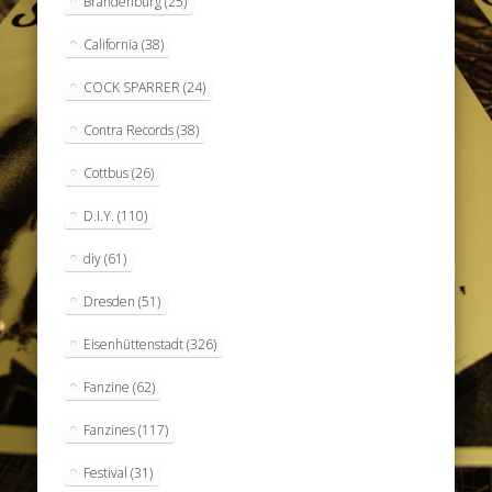
Brandenburg
(25)
California
(38)
COCK SPARRER
(24)
Contra Records
(38)
Cottbus
(26)
D.I.Y.
(110)
diy
(61)
Dresden
(51)
Eisenhüttenstadt
(326)
Fanzine
(62)
Fanzines
(117)
Festival
(31)