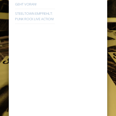
GEHT VORAN!
STEELTOWN EMPFIEHLT:
PUNK ROCK LIVE ACTION!