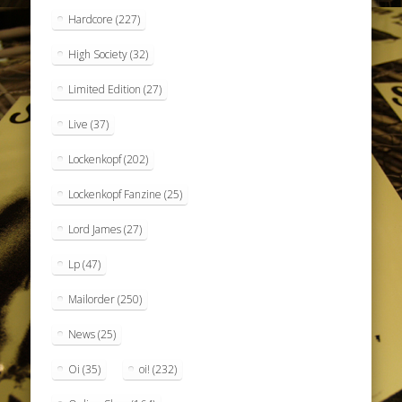
Hardcore
(227)
High Society
(32)
Limited Edition
(27)
Live
(37)
Lockenkopf
(202)
Lockenkopf Fanzine
(25)
Lord James
(27)
Lp
(47)
Mailorder
(250)
News
(25)
Oi
(35)
oi!
(232)