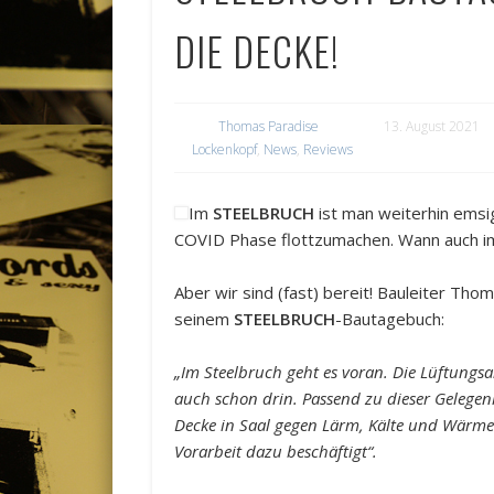
DIE DECKE!
Thomas Paradise
13. August 2021
Lockenkopf
,
News
,
Reviews
Im
STEELBRUCH
ist man weiterhin emsig
COVID Phase flottzumachen. Wann auch i
Aber wir sind (fast) bereit! Bauleiter T
seinem
STEELBRUCH
-Bautagebuch:
„Im Steelbruch geht es voran. Die Lüftungs
auch schon drin. Passend zu dieser Gelegen
Decke in Saal gegen Lärm, Kälte und Wärme
Vorarbeit dazu beschäftigt“.