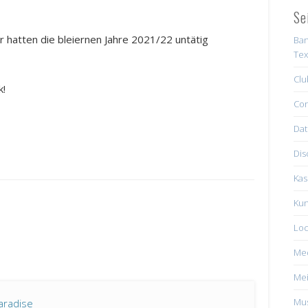
Se
ir hatten die bleiernen Jahre 2021/22 untätig
Ban
Tex
Clu
k!
Con
Dat
Dis
Kas
Kun
Loc
Me
Mei
Mus
aradise