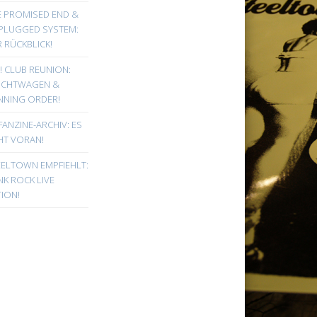
E PROMISED END &
PLUGGED SYSTEM:
 RÜCKBLICK!
! CLUB REUNION:
UCHTWAGEN &
NNING ORDER!
FANZINE-ARCHIV: ES
HT VORAN!
EELTOWN EMPFIEHLT:
K ROCK LIVE
ION!