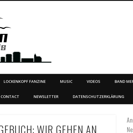
Steeltown Records – Ea
 | BOOKING
ahead
LOCKENKOPF FANZINE
MUSIC
VIDEOS
BAND MER
CONTACT
NEWSLETTER
DATENSCHUTZERKLÄRUNG
An
GEBUCH: WIR GEHEN AN
Ne