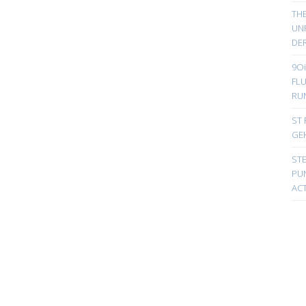
TH
UN
DER
9Oi
FL
RU
ST 
GE
ST
PUN
ACT