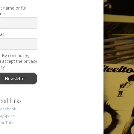
st name or full
me
il
By continuing,
 accept the privacy
icy
cial Links