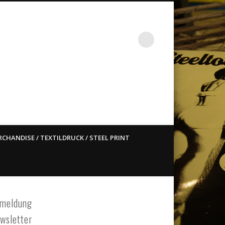
st ain`t dead so straight
CHANDISE / TEXTILDRUCK / STEEL PRINT
meldung
wsletter