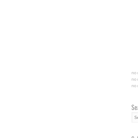
no 
no 
no 
Se