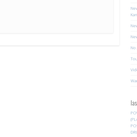
New
Kan
New
New
No 
Tou
Vid
Wa
la
PO
(PL
PO
DR