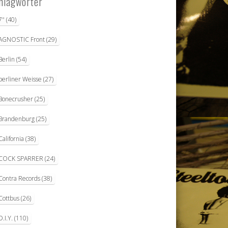
hlagwörter
7"
(40)
AGNOSTIC Front
(29)
Berlin
(54)
berliner Weisse
(27)
Bonecrusher
(25)
Brandenburg
(25)
California
(38)
COCK SPARRER
(24)
Contra Records
(38)
Cottbus
(26)
D.I.Y.
(110)