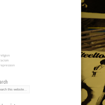
religion
racism
repression
arch