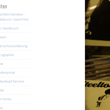
iten
d Merchandise /
tildruck / Steel Print
b Steelbruch
tact
enschutzerklärung
cographie
se
denportal
kenkopf Fanzine
dia
n Konto
ic