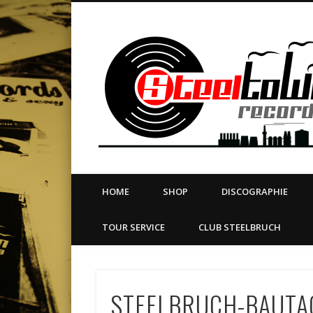
book
Twitter
Vimeo
Dribble
LinkedIn
LABEL | MERCH | PRINT | DIY | FANZINE | TOURSERVICE
HOME
SHOP
DISCOGRAPHIE
TOUR SERVICE
CLUB STEELBRUCH
STEELBRUCH-BAUTA