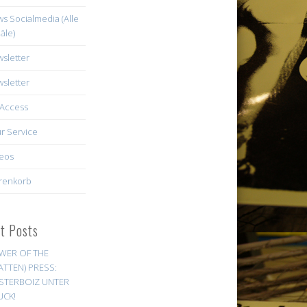
s Socialmedia (Alle
äle)
sletter
sletter
Access
r Service
eos
renkorb
st Posts
WER OF THE
ATTEN) PRESS:
STERBOIZ UNTER
UCK!