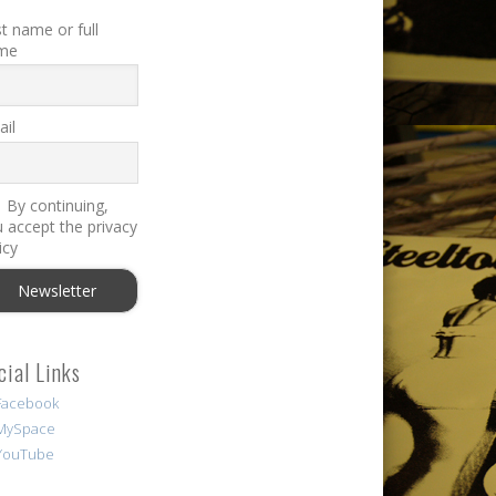
st name or full
me
il
By continuing,
 accept the privacy
icy
cial Links