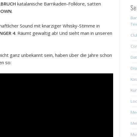
LBRUCH
katalanische Barrikaden-Folklore, satten
Se
DOWN
.
Ban
Tex
schaftlicher Sound mit knarziger Whisky-Stimme in
INGER 4
. Räumt gewaltig ab! Und sieht man in unseren
Clu
Con
 nicht ganz unbekannt sein, haben über die Jahre schon
Dat
en so:
Dis
Kas
Kun
Loc
Me
Mei
Mus