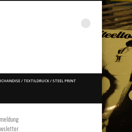
st ain`t dead so straight
CHANDISE / TEXTILDRUCK / STEEL PRINT
meldung
wsletter