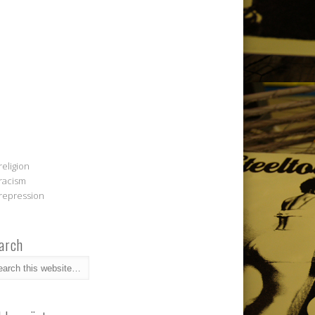
religion
racism
repression
arch