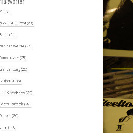
hlagwörter
7"
(40)
AGNOSTIC Front
(29)
Berlin
(54)
berliner Weisse
(27)
Bonecrusher
(25)
Brandenburg
(25)
California
(38)
COCK SPARRER
(24)
Contra Records
(38)
Cottbus
(26)
D.I.Y.
(110)