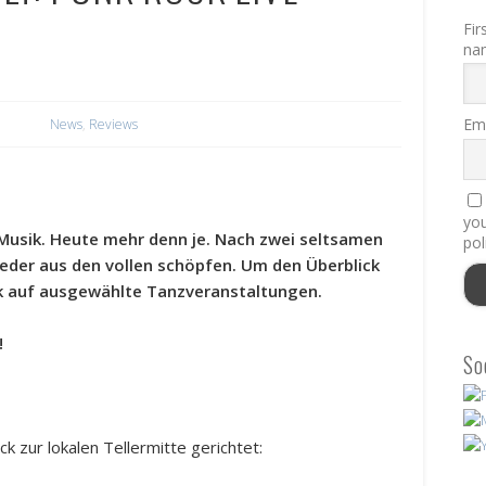
Fir
na
Ema
News
,
Reviews
you
e-Musik. Heute mehr denn je. Nach zwei seltsamen
pol
wieder aus den vollen schöpfen. Um den Überblick
rk auf ausgewählte Tanzveranstaltungen.
!
So
ck zur lokalen Tellermitte gerichtet: