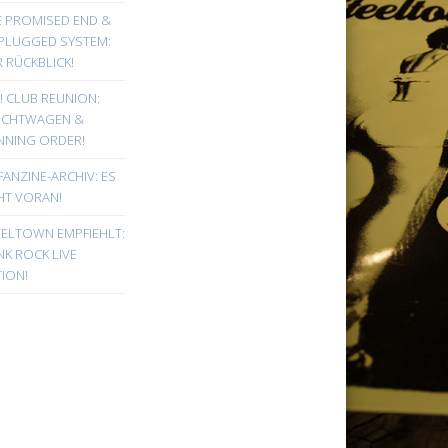
E PROMISED END &
PLUGGED SYSTEM:
 RÜCKBLICK!
! CLUB REUNION:
UCHTWAGEN &
NNING ORDER!
FANZINE-ARCHIV: ES
HT VORAN!
EELTOWN EMPFIEHLT:
K ROCK LIVE
ION!