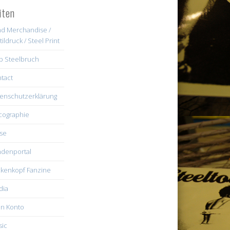
iten
d Merchandise /
tildruck / Steel Print
b Steelbruch
tact
enschutzerklärung
cographie
se
denportal
kenkopf Fanzine
dia
n Konto
ic