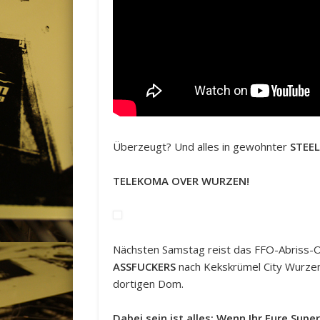
Überzeugt? Und alles in gewohnter
STEE
TELEKOMA OVER WURZEN!
Nächsten Samstag reist das FFO-Abriss-O
ASSFUCKERS
nach Kekskrümel City Wurzen 
dortigen Dom.
Dabei sein ist alles: Wenn Ihr Eure S