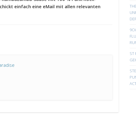
TH
chickt einfach eine eMail mit allen relevanten
UN
DER
9Oi
FL
RU
ST 
GE
aradise
ST
PUN
ACT