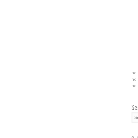
no 
no 
no 
Se