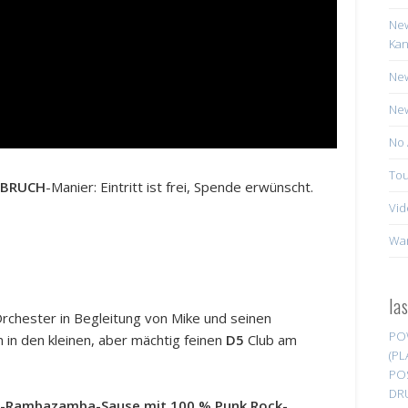
New
Kan
New
New
No 
Tou
LBRUCH
-Manier: Eintritt ist frei, Spende erwünscht.
Vid
Wa
la
rchester in Begleitung von Mike und seinen
PO
in den kleinen, aber mächtig feinen
D5
Club am
(PL
PO
DR
uper-Rambazamba-Sause mit 100 % Punk Rock-