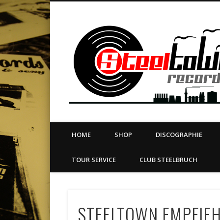
book
Twitter
Vimeo
Dribble
LinkedIn
LABEL | MERCH | PRINT | DIY | FANZINE | TOURSERVICE
HOME
SHOP
DISCOGRAPHIE
TOUR SERVICE
CLUB STEELBRUCH
STEELTOWN EMPFIEH