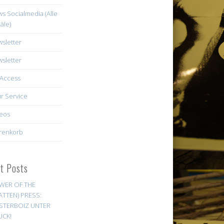
s Socialmedia (Alle
äle)
sletter
sletter
Access
r Service
eos
renkorb
st Posts
WER OF THE
ATTEN) PRESS:
STERBOIZ UNTER
UCK!