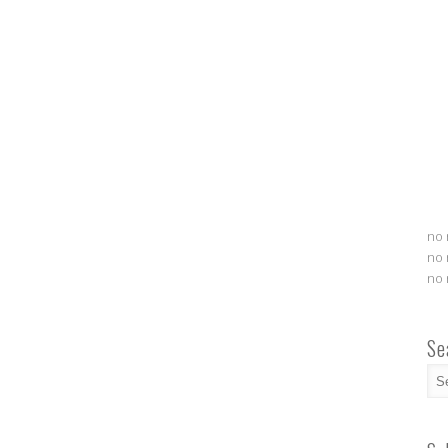
no 
no 
no 
Se