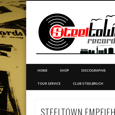
book
Twitter
Vimeo
Dribble
LinkedIn
LABEL | MERCH | PRINT | DIY | FANZINE | TOURSERVICE
HOME
SHOP
DISCOGRAPHIE
TOUR SERVICE
CLUB STEELBRUCH
STEELTOWN EMPFIEH