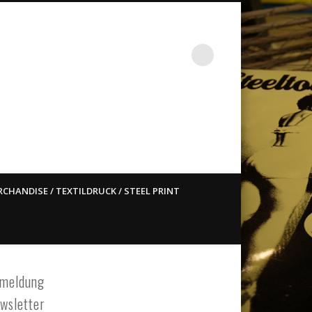
st ain`t dead so straight
CHANDISE / TEXTILDRUCK / STEEL PRINT
meldung
wsletter