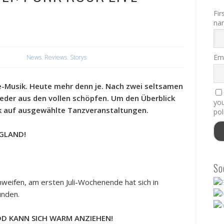
Fir
na
Ema
News
,
Reviews
,
Storys
ve-Musik. Heute mehr denn je. Nach zwei seltsamen
wieder aus den vollen schöpfen. Um den Überblick
you
rk auf ausgewählte Tanzveranstaltungen.
pol
NGLAND!
So
chweifen, am ersten Juli-Wochenende hat sich in
unden.
 DD KANN SICH WARM ANZIEHEN!