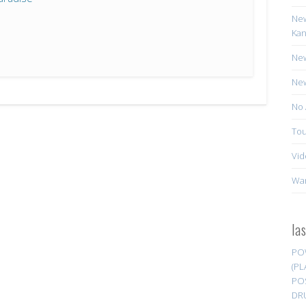
New
Kan
New
New
No 
Tou
Vid
Wa
la
PO
(PL
PO
DR