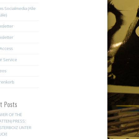
s Socialmedia (Alle
äle)
sletter
sletter
Access
r Service
eos
renkorb
st Posts
WER OF THE
ATTEN) PRESS:
STERBOIZ UNTER
UCK!