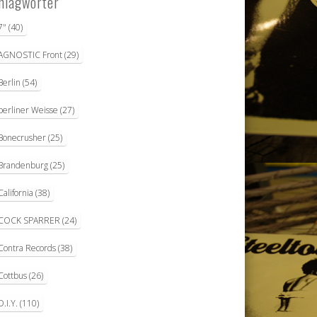
hlagwörter
7"
(40)
AGNOSTIC Front
(29)
Berlin
(54)
berliner Weisse
(27)
Bonecrusher
(25)
Brandenburg
(25)
California
(38)
COCK SPARRER
(24)
Contra Records
(38)
Cottbus
(26)
D.I.Y.
(110)