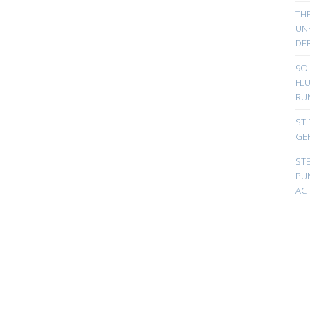
TH
UN
DER
9Oi
FL
RU
ST 
GE
ST
PUN
ACT