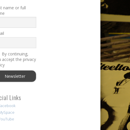
st name or full
me
il
By continuing,
 accept the privacy
icy
cial Links