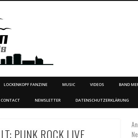
Steeltown Records – Ea
 | BOOKING
ahead
LOCKENKOPF FANZINE
MUSIC
VIDEOS
BAND MER
CONTACT
NEWSLETTER
DATENSCHUTZERKLÄRUNG
An
LT: PUNK ROCK LIVE
Ne