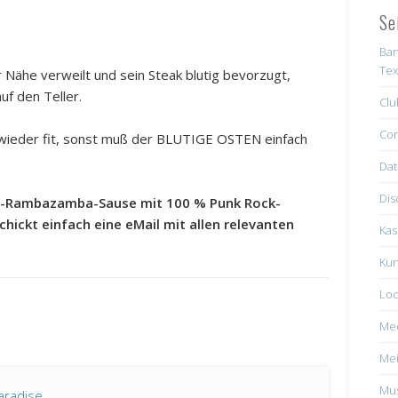
Se
Ban
Tex
Nähe verweilt und sein Steak blutig bevorzugt,
uf den Teller.
Clu
Con
 wieder fit, sonst muß der BLUTIGE OSTEN einfach
Dat
Dis
uper-Rambazamba-Sause mit 100 % Punk Rock-
chickt einfach eine eMail mit allen relevanten
Kas
Kun
Loc
Me
Mei
Mus
aradise