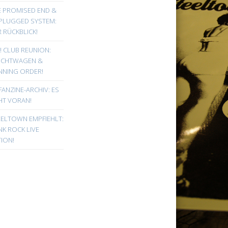
E PROMISED END &
PLUGGED SYSTEM:
 RÜCKBLICK!
! CLUB REUNION:
UCHTWAGEN &
NNING ORDER!
FANZINE-ARCHIV: ES
HT VORAN!
EELTOWN EMPFIEHLT:
K ROCK LIVE
ION!