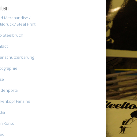
iten
d Merchandise /
tildruck / Steel Print
b Steelbruch
tact
enschutzerklärung
cographie
se
denportal
kenkopf Fanzine
dia
n Konto
ic