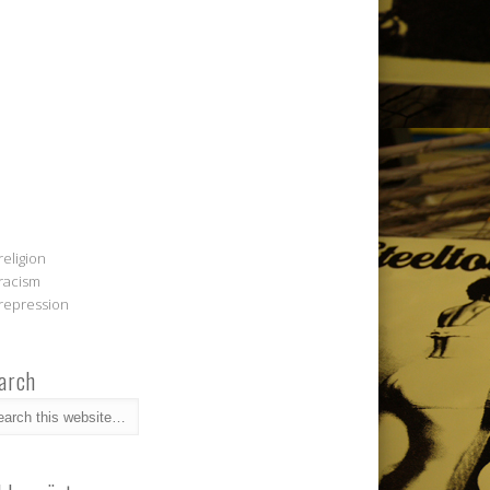
religion
racism
repression
arch