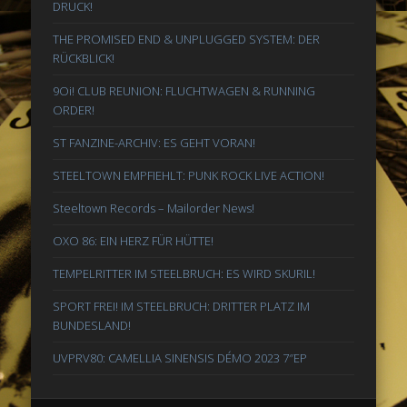
DRUCK!
THE PROMISED END & UNPLUGGED SYSTEM: DER
RÜCKBLICK!
9Oi! CLUB REUNION: FLUCHTWAGEN & RUNNING
ORDER!
ST FANZINE-ARCHIV: ES GEHT VORAN!
STEELTOWN EMPFIEHLT: PUNK ROCK LIVE ACTION!
Steeltown Records – Mailorder News!
OXO 86: EIN HERZ FÜR HÜTTE!
TEMPELRITTER IM STEELBRUCH: ES WIRD SKURIL!
SPORT FREI! IM STEELBRUCH: DRITTER PLATZ IM
BUNDESLAND!
UVPRV80: CAMELLIA SINENSIS DÉMO 2023 7″EP