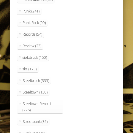
Punk
(241)
Punk Rock
(99)
Records
(54)
Review
(23)
siebdruck
(150)
ska
(173)
Steelbruch
(333)
Steeltown
(130)
Steeltown Records
(226)
Streetpunk
(35)