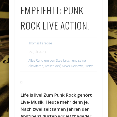
EMPFIEHLT: PUNK
ROCK LIVE ACTION!
Thomas Paradise
29. Juli 2023
Alles Rund um den Steelbruch und seine
Aktivitäten
,
Lockenkopf
,
News
,
Reviews
,
Storys
Life is live! Zum Punk Rock gehört
Live-Musik. Heute mehr denn je.
Nach zwei seltsamen Jahren der
Abstinenz dürfen wir jetzt wieder