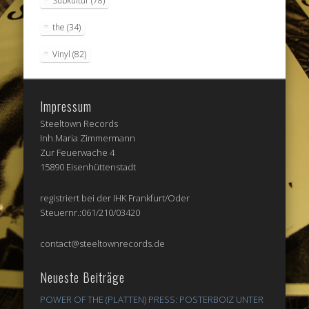
Subkultur
(78)
the
(34)
Vinyl
(82)
Impressum
Steeltown Records
Inh.Maria Zimmermann
Zur Feuerwache 4
15890 Eisenhüttenstadt
registriert bei der IHK Frankfurt/Oder
Steuernr.:061/210/03420
contact@steeltownrecords.de
Neueste Beiträge
POWER OF THE (PLATTEN) PRESS: POSTERBOIZ UNTER