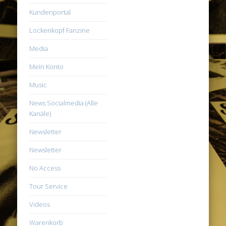
Kundenportal
Lockenkopf Fanzine
Media
Mein Konto
Music
News Socialmedia (Alle
Kanäle)
Newsletter
Newsletter
No Access
Tour Service
Videos
Warenkorb