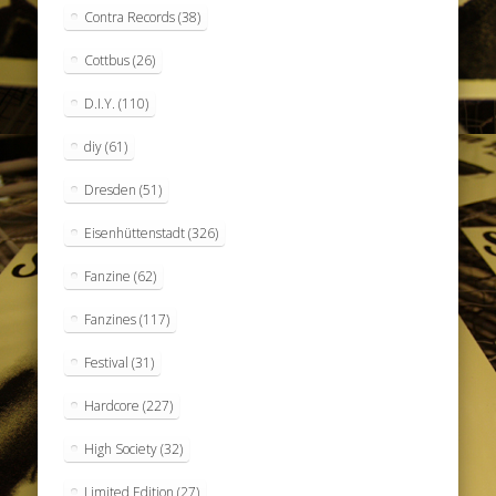
Contra Records
(38)
Cottbus
(26)
D.I.Y.
(110)
diy
(61)
Dresden
(51)
Eisenhüttenstadt
(326)
Fanzine
(62)
Fanzines
(117)
Festival
(31)
Hardcore
(227)
High Society
(32)
Limited Edition
(27)