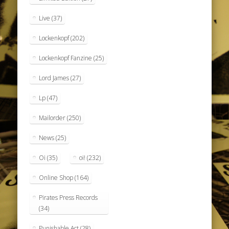
Live
(37)
Lockenkopf
(202)
Lockenkopf Fanzine
(25)
Lord James
(27)
Lp
(47)
Mailorder
(250)
News
(25)
Oi
(35)
oi!
(232)
Online Shop
(164)
Pirates Press Records
(34)
Punishable Act
(28)