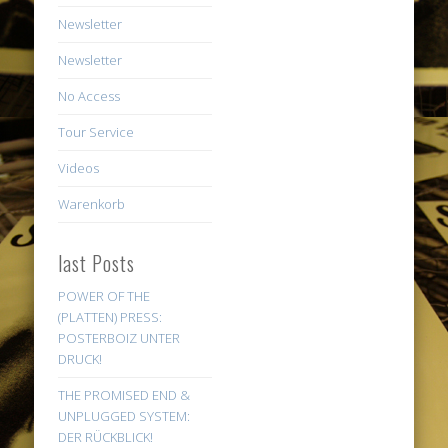
Newsletter
Newsletter
No Access
Tour Service
Videos
Warenkorb
last Posts
POWER OF THE
(PLATTEN) PRESS:
POSTERBOIZ UNTER
DRUCK!
THE PROMISED END &
UNPLUGGED SYSTEM:
DER RÜCKBLICK!