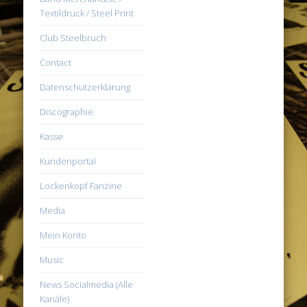
Textildruck / Steel Print
Club Steelbruch
Contact
Datenschutzerklärung
Discographie
Kasse
Kundenportal
Lockenkopf Fanzine
Media
Mein Konto
Music
News Socialmedia (Alle
Kanäle)