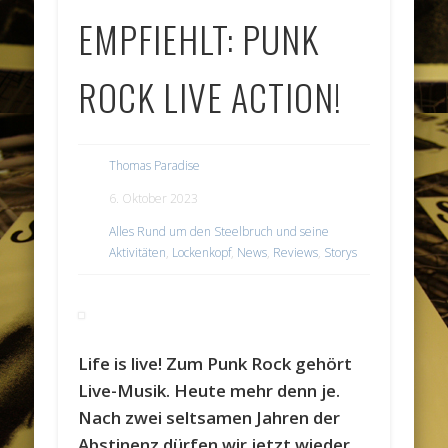
EMPFIEHLT: PUNK
ROCK LIVE ACTION!
Thomas Paradise
6. Oktober 2023
Alles Rund um den Steelbruch und seine
Aktivitäten
,
Lockenkopf
,
News
,
Reviews
,
Storys
Life is live! Zum Punk Rock gehört
Live-Musik. Heute mehr denn je.
Nach zwei seltsamen Jahren der
Abstinenz dürfen wir jetzt wieder