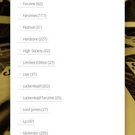
Fanzine
(62)
Fanzines
(117)
Festival
(31)
Hardcore
(227)
High Society
(32)
Limited Edition
(27)
Live
(37)
Lockenkopf
(202)
Lockenkopf Fanzine
(25)
Lord James
(27)
Lp
(47)
Mailorder
(250)