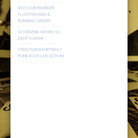
9Oi! CLUB REUNION:
FLUCHTWAGEN &
RUNNING ORDER!
ST FANZINE-ARCHIV: ES
GEHT VORAN!
STEELTOWN EMPFIEHLT:
PUNK ROCK LIVE ACTION!