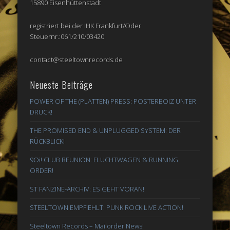
15890 Eisenhüttenstadt
registriert bei der IHK Frankfurt/Oder
Steuernr.:061/210/03420
contact@steeltownrecords.de
Neueste Beiträge
POWER OF THE (PLATTEN) PRESS: POSTERBOIZ UNTER
DRUCK!
THE PROMISED END & UNPLUGGED SYSTEM: DER
RÜCKBLICK!
9Oi! CLUB REUNION: FLUCHTWAGEN & RUNNING
ORDER!
ST FANZINE-ARCHIV: ES GEHT VORAN!
STEELTOWN EMPFIEHLT: PUNK ROCK LIVE ACTION!
Steeltown Records – Mailorder News!