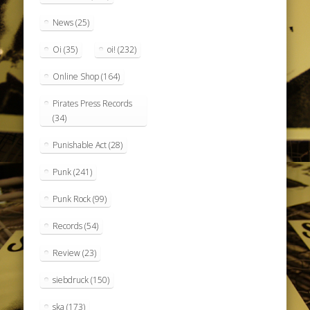
News
(25)
Oi
(35)
oi!
(232)
Online Shop
(164)
Pirates Press Records
(34)
Punishable Act
(28)
Punk
(241)
Punk Rock
(99)
Records
(54)
Review
(23)
siebdruck
(150)
ska
(173)