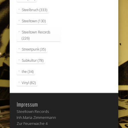
Steelbruch
(333)
Steeltown
(130)
Steeltown Records
(226)
Streetpunk
(35)
Subkultur
(78)
the
(34)
Vinyl
(82)
Impressum
Steeltown Records
Inh.Maria Zimmermann
Zur Feuerwache 4