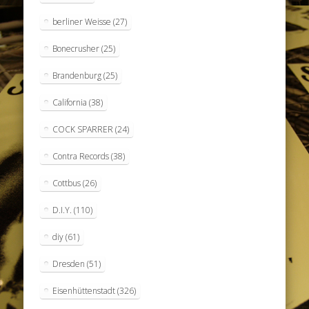
berliner Weisse
(27)
Bonecrusher
(25)
Brandenburg
(25)
California
(38)
COCK SPARRER
(24)
Contra Records
(38)
Cottbus
(26)
D.I.Y.
(110)
diy
(61)
Dresden
(51)
Eisenhüttenstadt
(326)