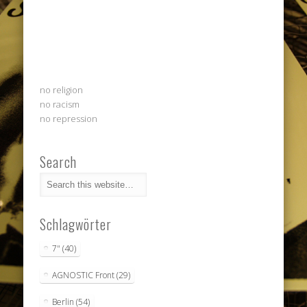
no religion
no racism
no repression
Search
Schlagwörter
7"
(40)
AGNOSTIC Front
(29)
Berlin
(54)