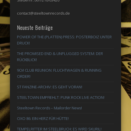
Steuernr.:061/210/03420
contact@steeltownrecords.de
Neueste Beiträge
POWER OF THE (PLATTEN) PRESS: POSTERBOIZ UNTER
DRUCK!
THE PROMISED END & UNPLUGGED SYSTEM: DER
RÜCKBLICK!
9Oi! CLUB REUNION: FLUCHTWAGEN & RUNNING
ORDER!
ST FANZINE-ARCHIV: ES GEHT VORAN!
STEELTOWN EMPFIEHLT: PUNK ROCK LIVE ACTION!
Steeltown Records – Mailorder News!
OXO 86: EIN HERZ FÜR HÜTTE!
TEMPELRITTER IM STEELBRUCH: ES WIRD SKURIL!