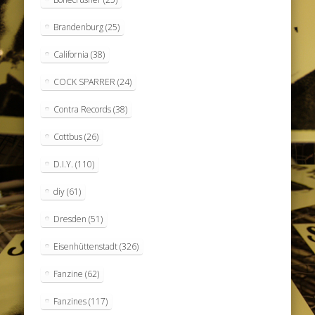
Brandenburg
(25)
California
(38)
COCK SPARRER
(24)
Contra Records
(38)
Cottbus
(26)
D.I.Y.
(110)
diy
(61)
Dresden
(51)
Eisenhüttenstadt
(326)
Fanzine
(62)
Fanzines
(117)