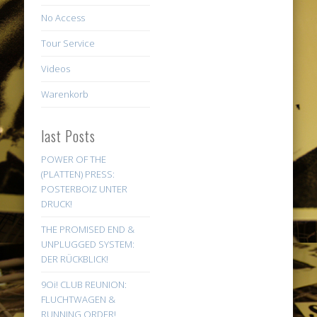
No Access
Tour Service
Videos
Warenkorb
last Posts
POWER OF THE
(PLATTEN) PRESS:
POSTERBOIZ UNTER
DRUCK!
THE PROMISED END &
UNPLUGGED SYSTEM:
DER RÜCKBLICK!
9Oi! CLUB REUNION:
FLUCHTWAGEN &
RUNNING ORDER!