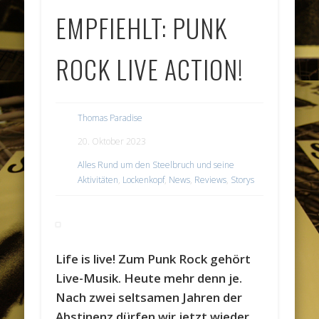
EMPFIEHLT: PUNK
ROCK LIVE ACTION!
Thomas Paradise
20. Oktober 2023
Alles Rund um den Steelbruch und seine
Aktivitäten
,
Lockenkopf
,
News
,
Reviews
,
Storys
Life is live! Zum Punk Rock gehört
Live-Musik. Heute mehr denn je.
Nach zwei seltsamen Jahren der
Abstinenz dürfen wir jetzt wieder