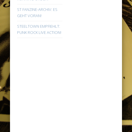
ST FANZINE-ARCHIV: ES
GEHT VORAN!
STEELTOWN EMPFIEHLT:
PUNK ROCK LIVE ACTION!