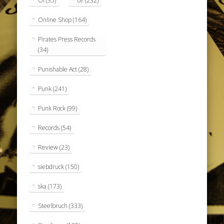
Oi
(35)
oi!
(232)
Online Shop
(164)
Pirates Press Records
(34)
Punishable Act
(28)
Punk
(241)
Punk Rock
(99)
Records
(54)
Review
(23)
siebdruck
(150)
ska
(173)
Steelbruch
(333)