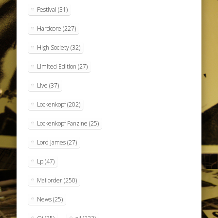
Festival
(31)
Hardcore
(227)
High Society
(32)
Limited Edition
(27)
Live
(37)
Lockenkopf
(202)
Lockenkopf Fanzine
(25)
Lord James
(27)
Lp
(47)
Mailorder
(250)
News
(25)