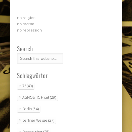
no religion
no racism
no repression
Search
Schlagwörter
7"
(40)
AGNOSTIC Front
(29)
Berlin
(54)
berliner Weisse
(27)
Bonecrusher
(25)