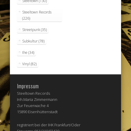
Steeltown
(130)
Steeltown Records
(226)
Streetpunk
(35)
Subkultur
(78)
the
(34)
Vinyl
(82)
Impressum
Steeltown Records
Inh.Maria Zimmermann
Zur Feuerwache 4
15890 Eisenhüttenstadt
registriert bei der IHK Frankfurt/Oder