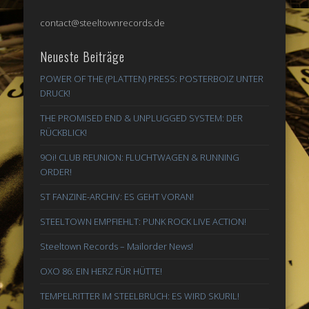
contact@steeltownrecords.de
Neueste Beiträge
POWER OF THE (PLATTEN) PRESS: POSTERBOIZ UNTER
DRUCK!
THE PROMISED END & UNPLUGGED SYSTEM: DER
RÜCKBLICK!
9Oi! CLUB REUNION: FLUCHTWAGEN & RUNNING
ORDER!
ST FANZINE-ARCHIV: ES GEHT VORAN!
STEELTOWN EMPFIEHLT: PUNK ROCK LIVE ACTION!
Steeltown Records – Mailorder News!
OXO 86: EIN HERZ FÜR HÜTTE!
TEMPELRITTER IM STEELBRUCH: ES WIRD SKURIL!