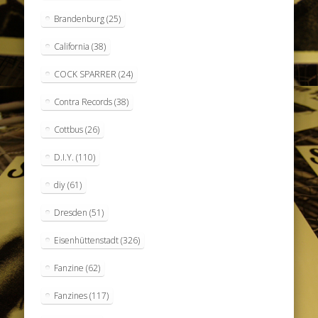
Brandenburg
(25)
California
(38)
COCK SPARRER
(24)
Contra Records
(38)
Cottbus
(26)
D.I.Y.
(110)
diy
(61)
Dresden
(51)
Eisenhüttenstadt
(326)
Fanzine
(62)
Fanzines
(117)