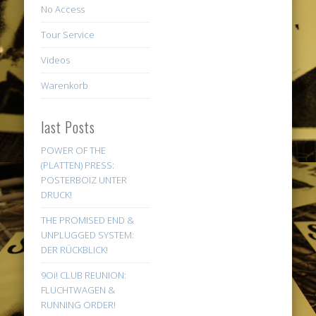
No Access
Tour Service
Videos
Warenkorb
last Posts
POWER OF THE
(PLATTEN) PRESS:
POSTERBOIZ UNTER
DRUCK!
THE PROMISED END &
UNPLUGGED SYSTEM:
DER RÜCKBLICK!
9Oi! CLUB REUNION:
FLUCHTWAGEN &
RUNNING ORDER!