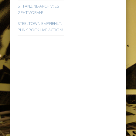
ST FANZINE-ARCHIV: ES
GEHT VORAN!
STEELTOWN EMPFIEHLT:
PUNK ROCK LIVE ACTION!