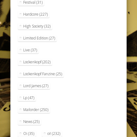
Festival
(31)
Hardcore
(227)
High Society
(32)
Limited Edition
(27)
Live
(37)
Lockenkopf
(202)
Lockenkopf Fanzine
(25)
Lord James
(27)
Lp
(47)
Mailorder
(250)
News
(25)
Oi
(35)
oi!
(232)