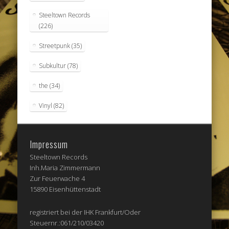
Steeltown Records
(226)
Streetpunk
(35)
Subkultur
(78)
the
(34)
Vinyl
(82)
Impressum
Steeltown Records
Inh.Maria Zimmermann
Zur Feuerwache 4
15890 Eisenhüttenstadt
registriert bei der IHK Frankfurt/Oder
Steuernr.:061/210/03420