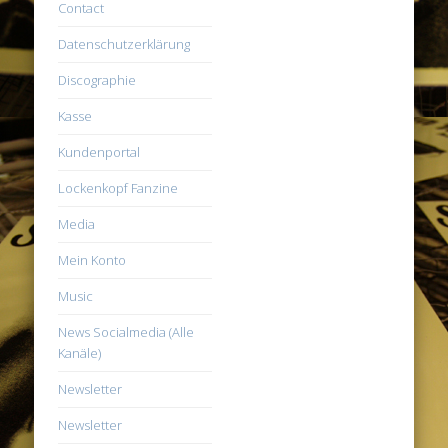
Contact
Datenschutzerklärung
Discographie
Kasse
Kundenportal
Lockenkopf Fanzine
Media
Mein Konto
Music
News Socialmedia (Alle
Kanäle)
Newsletter
Newsletter