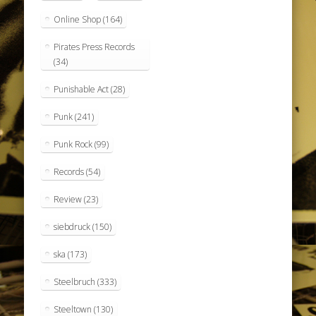
Online Shop
(164)
Pirates Press Records
(34)
Punishable Act
(28)
Punk
(241)
Punk Rock
(99)
Records
(54)
Review
(23)
siebdruck
(150)
ska
(173)
Steelbruch
(333)
Steeltown
(130)