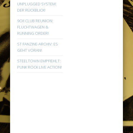
UNPLUGGED SYSTEM:
DER RÜCKBLICK!
9Oi! CLUB REUNION:
FLUCHTWAGEN &
RUNNING ORDER!
ST FANZINE-ARCHIV: ES
GEHT VORAN!
STEELTOWN EMPFIEHLT:
PUNK ROCK LIVE ACTION!