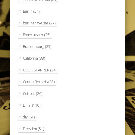
Berlin
(54)
berliner Weisse
(27)
Bonecrusher
(25)
Brandenburg
(25)
California
(38)
COCK SPARRER
(24)
Contra Records
(38)
Cottbus
(26)
D.I.Y.
(110)
diy
(61)
Dresden
(51)