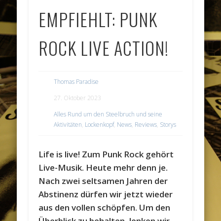
EMPFIEHLT: PUNK
ROCK LIVE ACTION!
Thomas Paradise
27. Oktober 2023
Alles Rund um den Steelbruch und seine
Aktivitäten
,
Lockenkopf
,
News
,
Reviews
,
Storys
Life is live! Zum Punk Rock gehört
Live-Musik. Heute mehr denn je.
Nach zwei seltsamen Jahren der
Abstinenz dürfen wir jetzt wieder
aus den vollen schöpfen. Um den
Überblick zu behalten, lenken wir