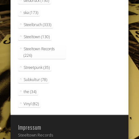
siebdruck
(150)
ska
(173)
Steelbruch
(333)
Steeltown
(130)
Steeltown Records
(226)
Streetpunk
(35)
Subkultur
(78)
the
(34)
Vinyl
(82)
Impressum
Steeltown Records