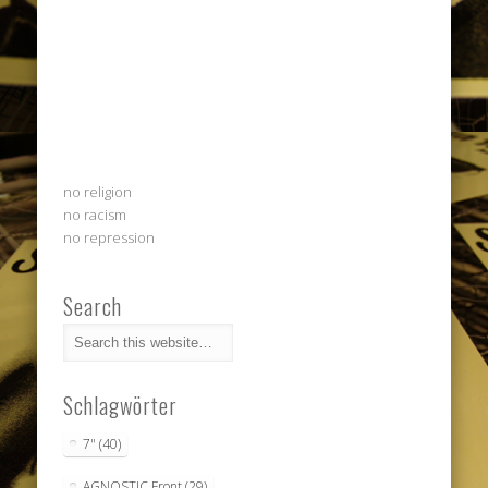
no religion
no racism
no repression
Search
Schlagwörter
7"
(40)
AGNOSTIC Front
(29)