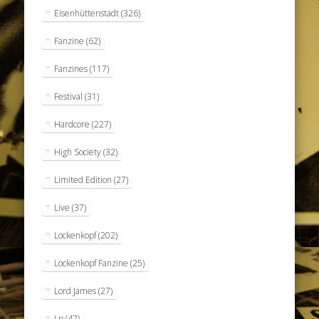
Eisenhüttenstadt
(326)
Fanzine
(62)
Fanzines
(117)
Festival
(31)
Hardcore
(227)
High Society
(32)
Limited Edition
(27)
Live
(37)
Lockenkopf
(202)
Lockenkopf Fanzine
(25)
Lord James
(27)
Lp
(47)