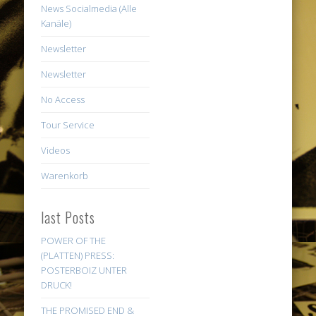
News Socialmedia (Alle
Kanäle)
Newsletter
Newsletter
No Access
Tour Service
Videos
Warenkorb
last Posts
POWER OF THE
(PLATTEN) PRESS:
POSTERBOIZ UNTER
DRUCK!
THE PROMISED END &