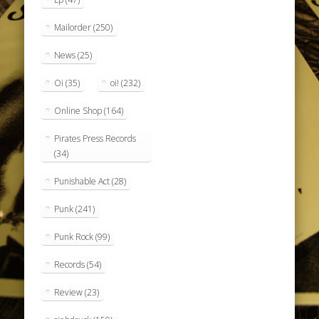
Mailorder
(250)
News
(25)
Oi
(35)
oi!
(232)
Online Shop
(164)
Pirates Press Records
(34)
Punishable Act
(28)
Punk
(241)
Punk Rock
(99)
Records
(54)
Review
(23)