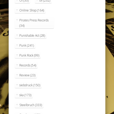
Oi
(35)
oi!
(232)
Online Shop
(164)
Pirates Press Records
(34)
Punishable Act
(28)
Punk
(241)
Punk Rock
(99)
Records
(54)
Review
(23)
siebdruck
(150)
ska
(173)
Steelbruch
(333)