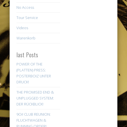
No Access
Tour Service
Videos
Warenkorb
last Posts
POWER OF THE
(PLATTEN) PRESS:
POSTERBOIZ UNTER
DRUCK!
THE PROMISED END &
UNPLUGGED SYSTEM:
DER RÜCKBLICK!
9Oi! CLUB REUNION:
FLUCHTWAGEN &
RUNNING ORDER!