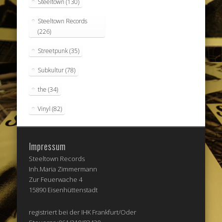
Steeltown
(130)
Steeltown Records
(226)
Streetpunk
(35)
Subkultur
(78)
the
(34)
Vinyl
(82)
Impressum
Steeltown Records
Inh.Maria Zimmermann
Zur Feuerwache 4
15890 Eisenhüttenstadt
registriert bei der IHK Frankfurt/Oder