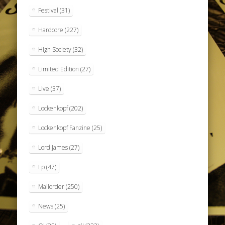
Festival
(31)
Hardcore
(227)
High Society
(32)
Limited Edition
(27)
Live
(37)
Lockenkopf
(202)
Lockenkopf Fanzine
(25)
Lord James
(27)
Lp
(47)
Mailorder
(250)
News
(25)