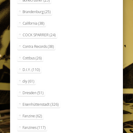
Bonecrusher
(25)
Brandenburg
(25)
California
(38)
COCK SPARRER
(24)
Contra Records
(38)
Cottbus
(26)
D.I.Y.
(110)
diy
(61)
Dresden
(51)
Eisenhüttenstadt
(326)
Fanzine
(62)
Fanzines
(117)