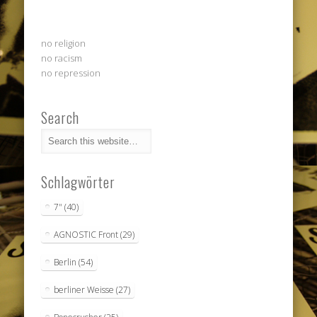
no religion
no racism
no repression
Search
Schlagwörter
7"
(40)
AGNOSTIC Front
(29)
Berlin
(54)
berliner Weisse
(27)