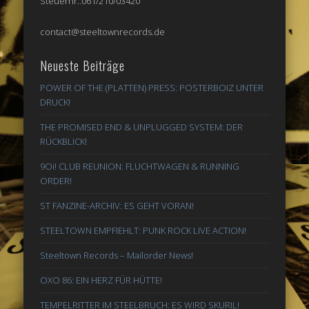
Steuernr.:061/210/03420
contact@steeltownrecords.de
Neueste Beiträge
POWER OF THE (PLATTEN) PRESS: POSTERBOIZ UNTER
DRUCK!
THE PROMISED END & UNPLUGGED SYSTEM: DER
RÜCKBLICK!
9Oi! CLUB REUNION: FLUCHTWAGEN & RUNNING
ORDER!
ST FANZINE-ARCHIV: ES GEHT VORAN!
STEELTOWN EMPFIEHLT: PUNK ROCK LIVE ACTION!
Steeltown Records – Mailorder News!
OXO 86: EIN HERZ FÜR HÜTTE!
TEMPELRITTER IM STEELBRUCH: ES WIRD SKURIL!