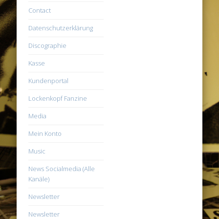
Contact
Datenschutzerklärung
Discographie
Kasse
Kundenportal
Lockenkopf Fanzine
Media
Mein Konto
Music
News Socialmedia (Alle
Kanäle)
Newsletter
Newsletter