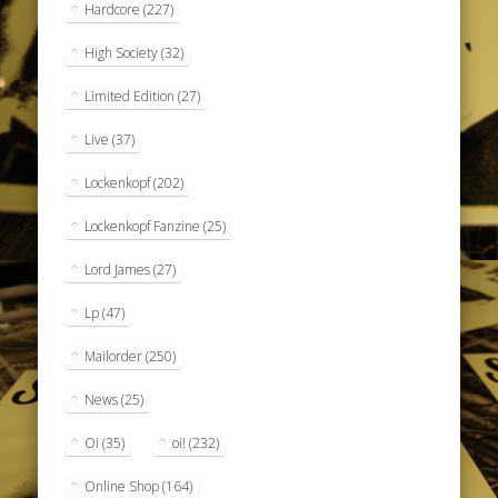
Hardcore
(227)
High Society
(32)
Limited Edition
(27)
Live
(37)
Lockenkopf
(202)
Lockenkopf Fanzine
(25)
Lord James
(27)
Lp
(47)
Mailorder
(250)
News
(25)
Oi
(35)
oi!
(232)
Online Shop
(164)