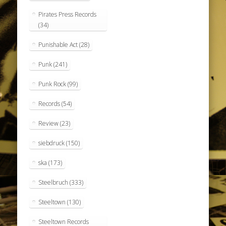
Pirates Press Records
(34)
Punishable Act
(28)
Punk
(241)
Punk Rock
(99)
Records
(54)
Review
(23)
siebdruck
(150)
ska
(173)
Steelbruch
(333)
Steeltown
(130)
Steeltown Records