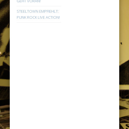
GEHT VORAN!
STEELTOWN EMPFIEHLT:
PUNK ROCK LIVE ACTION!