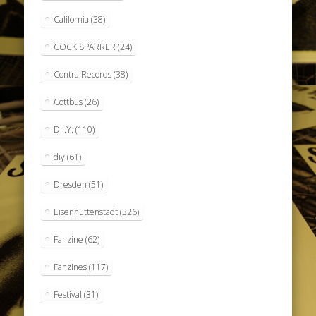
California
(38)
COCK SPARRER
(24)
Contra Records
(38)
Cottbus
(26)
D.I.Y.
(110)
diy
(61)
Dresden
(51)
Eisenhüttenstadt
(326)
Fanzine
(62)
Fanzines
(117)
Festival
(31)