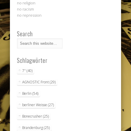
no religion
no racism
no repression
Search
Schlagwörter
7"
(40)
AGNOSTIC Front
(29)
Berlin
(54)
berliner Weisse
(27)
Bonecrusher
(25)
Brandenburg
(25)