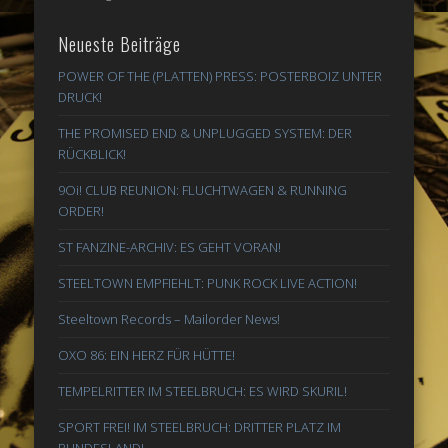
Neueste Beiträge
POWER OF THE (PLATTEN) PRESS: POSTERBOIZ UNTER
DRUCK!
THE PROMISED END & UNPLUGGED SYSTEM: DER
RÜCKBLICK!
9Oi! CLUB REUNION: FLUCHTWAGEN & RUNNING
ORDER!
ST FANZINE-ARCHIV: ES GEHT VORAN!
STEELTOWN EMPFIEHLT: PUNK ROCK LIVE ACTION!
Steeltown Records – Mailorder News!
OXO 86: EIN HERZ FÜR HÜTTE!
TEMPELRITTER IM STEELBRUCH: ES WIRD SKURIL!
SPORT FREI! IM STEELBRUCH: DRITTER PLATZ IM