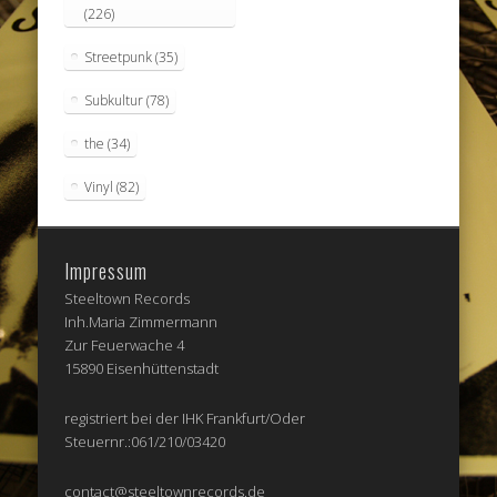
(226)
Streetpunk
(35)
Subkultur
(78)
the
(34)
Vinyl
(82)
Impressum
Steeltown Records
Inh.Maria Zimmermann
Zur Feuerwache 4
15890 Eisenhüttenstadt
registriert bei der IHK Frankfurt/Oder
Steuernr.:061/210/03420
contact@steeltownrecords.de