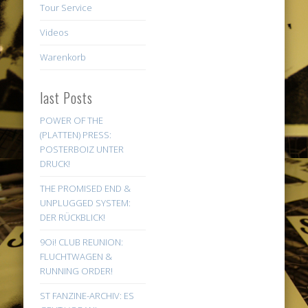
Tour Service
Videos
Warenkorb
last Posts
POWER OF THE
(PLATTEN) PRESS:
POSTERBOIZ UNTER
DRUCK!
THE PROMISED END &
UNPLUGGED SYSTEM:
DER RÜCKBLICK!
9Oi! CLUB REUNION:
FLUCHTWAGEN &
RUNNING ORDER!
ST FANZINE-ARCHIV: ES