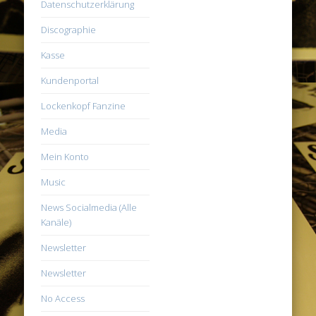
Datenschutzerklärung
Discographie
Kasse
Kundenportal
Lockenkopf Fanzine
Media
Mein Konto
Music
News Socialmedia (Alle
Kanäle)
Newsletter
Newsletter
No Access