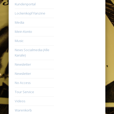
Kundenportal
Lockenkopf Fanzine
Media
Mein Konto
Music
News Socialmedia (Alle
Kanäle)
Newsletter
Newsletter
No Access
Tour Service
Videos
Warenkorb