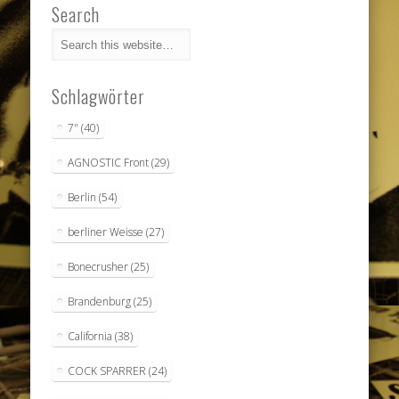
Search
Schlagwörter
7"
(40)
AGNOSTIC Front
(29)
Berlin
(54)
berliner Weisse
(27)
Bonecrusher
(25)
Brandenburg
(25)
California
(38)
COCK SPARRER
(24)