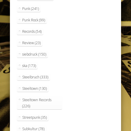
Punk
(241)
Punk Rock
(99)
Records
(54)
Review
(23)
siebdruck
(150)
ska
(173)
Steelbruch
(333)
Steeltown
(130)
Steeltown Records
(226)
Streetpunk
(35)
Subkultur
(78)