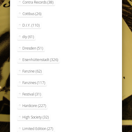
Contra Records
(38)
Cottbus
(26)
D.I.Y.
(110)
diy
(61)
Dresden
(51)
Eisenhüttenstadt
(326)
Fanzine
(62)
Fanzines
(117)
Festival
(31)
Hardcore
(227)
High Society
(32)
Limited Edition
(27)