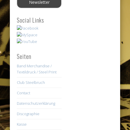
Social Links
Seiten
Band Merchandise /
Textildruck / Steel Print
Club Steelbruch
Contact
Datenschutzerklärung
Discographie
Kasse