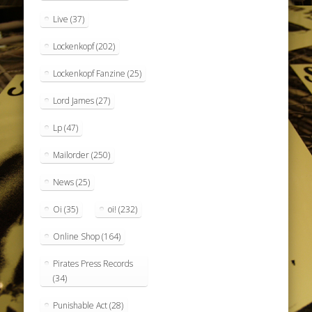
Live
(37)
Lockenkopf
(202)
Lockenkopf Fanzine
(25)
Lord James
(27)
Lp
(47)
Mailorder
(250)
News
(25)
Oi
(35)
oi!
(232)
Online Shop
(164)
Pirates Press Records
(34)
Punishable Act
(28)