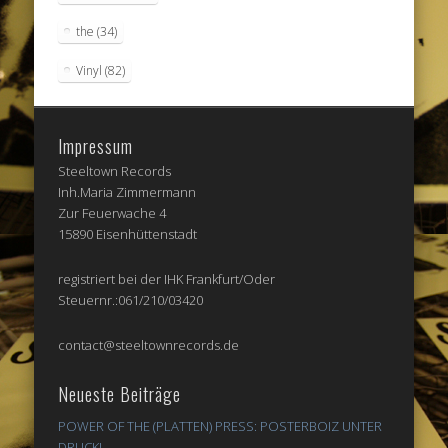
the
(34)
Vinyl
(82)
Impressum
Steeltown Records
Inh.Maria Zimmermann
Zur Feuerwache 4
15890 Eisenhüttenstadt
registriert bei der IHK Frankfurt/Oder
Steuernr.:061/210/03420
contact@steeltownrecords.de
Neueste Beiträge
POWER OF THE (PLATTEN) PRESS: POSTERBOIZ UNTER
DRUCK!