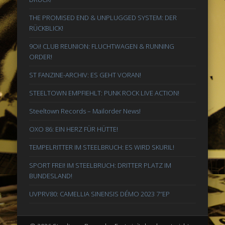
THE PROMISED END & UNPLUGGED SYSTEM: DER
RÜCKBLICK!
9Oi! CLUB REUNION: FLUCHTWAGEN & RUNNING
ORDER!
ST FANZINE-ARCHIV: ES GEHT VORAN!
STEELTOWN EMPFIEHLT: PUNK ROCK LIVE ACTION!
Steeltown Records – Mailorder News!
OXO 86: EIN HERZ FÜR HÜTTE!
TEMPELRITTER IM STEELBRUCH: ES WIRD SKURIL!
SPORT FREI! IM STEELBRUCH: DRITTER PLATZ IM
BUNDESLAND!
UVPRV80: CAMELLIA SINENSIS DÉMO 2023 7″EP