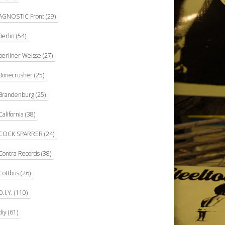
AGNOSTIC Front
(29)
Berlin
(54)
berliner Weisse
(27)
Bonecrusher
(25)
Brandenburg
(25)
California
(38)
COCK SPARRER
(24)
Contra Records
(38)
Cottbus
(26)
D.I.Y.
(110)
diy
(61)