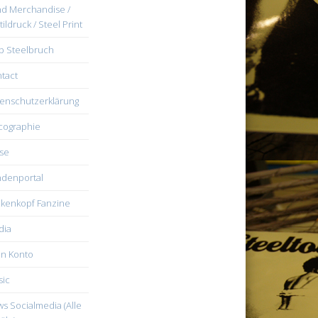
d Merchandise /
tildruck / Steel Print
b Steelbruch
tact
enschutzerklärung
cographie
se
denportal
kenkopf Fanzine
dia
n Konto
ic
s Socialmedia (Alle