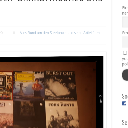
Fir
na
Ema
20
Alles Rund um den Steelbruch und seine Aktivitäten
,
you
pol
So
Se