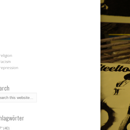
religion
racism
repression
arch
hlagwörter
7"
(40)