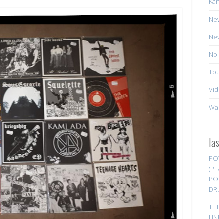
Kan
New
New
No 
Tou
Vid
Wa
la
PO
(PL
PO
DR
TH
UN