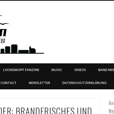
Steeltown Records – Ea
 | BOOKING
ahead
LOCKENKOPF FANZINE
MUSIC
VIDEOS
BAND MER
CONTACT
NEWSLETTER
DATENSCHUTZERKLÄRUNG
An
DER: BRANDFRISCHES UND
Ne