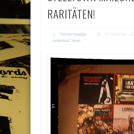
RARITÄTEN!
Thomas Paradise
18. Dezember 20
Lockenkopf
,
News