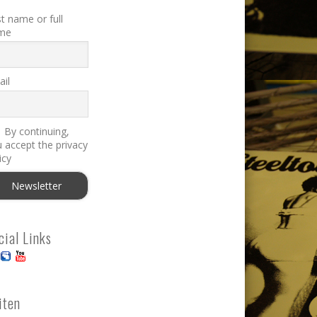
st name or full
me
il
By continuing,
 accept the privacy
icy
cial Links
iten