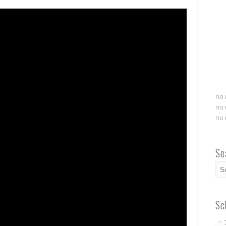
no 
no 
no 
Se
Sc