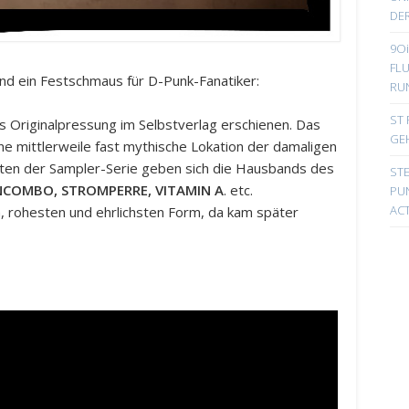
DER
9Oi
FL
d ein Festschmaus für D-Punk-Fanatiker:
RU
ST 
 Originalpressung im Selbstverlag erschienen. Das
GE
ne mittlerweile fast mythische Lokation der damaligen
ten der Sampler-Serie geben sich die Hausbands des
ST
COMBO, STROMPERRE, VITAMIN A
. etc.
PUN
ACT
n, rohesten und ehrlichsten Form, da kam später