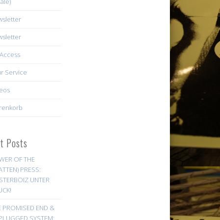
äle)
sletter
sletter
Access
r Service
eos
renkorb
st Posts
WER OF THE
ATTEN) PRESS:
STERBOIZ UNTER
UCK!
E PROMISED END &
PLUGGED SYSTEM: