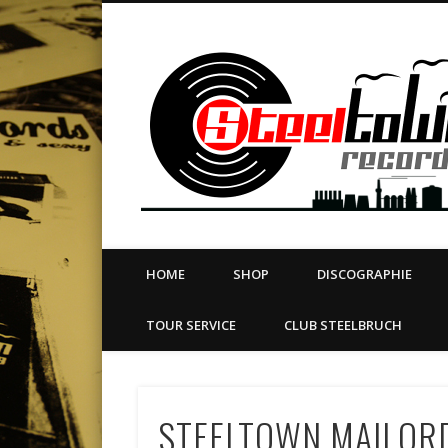
book
Twitter
Vimeo
Dribble
LinkedIn
LABEL | MERCH | PRINT | DIY | FANZINE | TOURSERVICE
HOME
SHOP
DISCOGRAPHIE
TOUR SERVICE
CLUB STEELBRUCH
STEELTOWN MAILOR