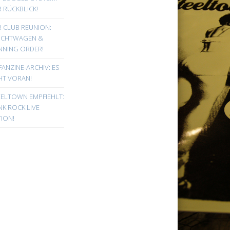
 RÜCKBLICK!
! CLUB REUNION:
UCHTWAGEN &
NNING ORDER!
FANZINE-ARCHIV: ES
HT VORAN!
EELTOWN EMPFIEHLT:
K ROCK LIVE
ION!