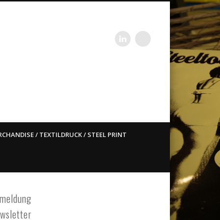
st ain`t dead so straight
CHANDISE / TEXTILDRUCK / STEEL PRINT
meldung
wsletter