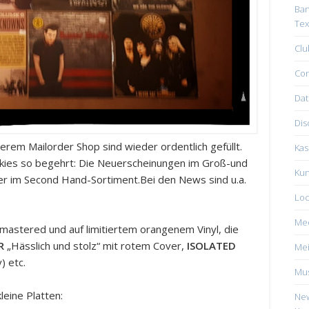
Ban
Tex
Clu
Con
Dat
Dis
erem Mailorder Shop sind wieder ordentlich gefüllt.
Kas
nkies so begehrt: Die Neuerscheinungen im Groß-und
Kun
ler im Second Hand-Sortiment.Bei den News sind u.a.
Loc
Me
mastered und auf limitiertem orangenem Vinyl, die
R
„Hässlich und stolz“ mit rotem Cover,
ISOLATED
Mei
) etc.
Mus
leine Platten:
New