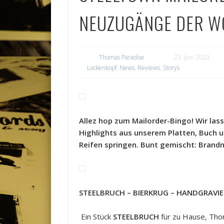
NEUZUGÄNGE DER W
Thomas Paradise
23. Juni 2023
Lockenkopf
,
News
,
Reviews
,
Storys
Allez hop zum Mailorder-Bingo! Wir lass
Highlights aus unserem Platten, Buch 
Reifen springen. Bunt gemischt: Brandne
STEELBRUCH – BIERKRUG – HANDGRAVIE
Ein Stück
STEELBRUCH
für zu Hause, Tho