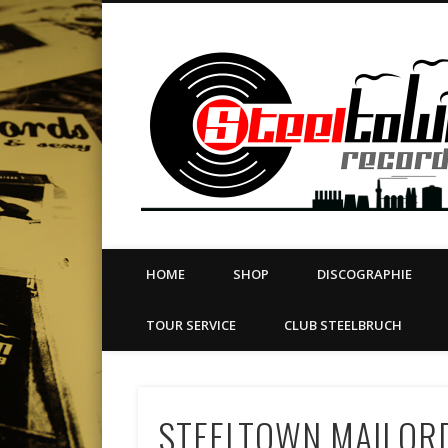
book
Twitter
Vimeo
Dribble
LinkedIn
LABEL | MERCH | PRINT | DIY | FANZINE | TOURSERVICE
HOME
SHOP
DISCOGRAPHIE
TOUR SERVICE
CLUB STEELBRUCH
STEELTOWN MAILORD