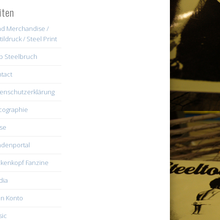
iten
d Merchandise /
tildruck / Steel Print
b Steelbruch
tact
enschutzerklärung
cographie
se
denportal
kenkopf Fanzine
dia
n Konto
ic