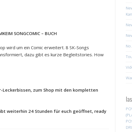
New
Kan
New
IMKEIM SONGCOMIC – BUCH
New
No 
op wird um ein Comic erweitert. 8 SK-Songs
ransformiert, dazu gibt es kurze Begleitstories. How
Tou
Vid
Wa
er-Leckerbissen, zum Shop mit den kompletten
la
PO
ibt weiterhin 24 Stunden für euch geöffnet, ready
(PL
PO
DR