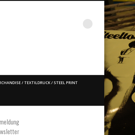
st ain`t dead so straight
CHANDISE / TEXTILDRUCK / STEEL PRINT
meldung
wsletter