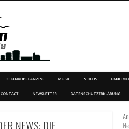
Steeltown Records – Ea
 | BOOKING
ahead
LOCKENKOPF FANZINE
MUSIC
VIDEOS
BAND MER
CONTACT
NEWSLETTER
DATENSCHUTZERKLÄRUNG
An
ER NEWS: DIE
Ne