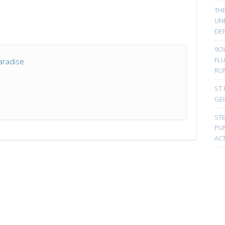
TH
UN
DER
9Oi
FL
aradise
RU
ST 
GE
ST
PUN
ACT