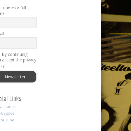
st name or full
me
il
By continuing,
 accept the privacy
icy
cial Links