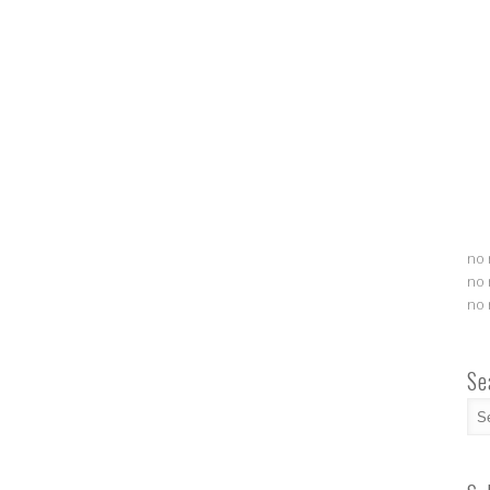
no 
no 
no 
Se