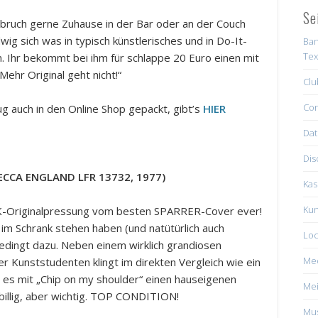
Se
elbruch gerne Zuhause in der Bar oder an der Couch
g sich was in typisch künstlerisches und in Do-It-
Ban
Tex
en. Ihr bekommt bei ihm für schlappe 20 Euro einen mit
Mehr Original geht nicht!“
Clu
Con
ug auch in den Online Shop gepackt, gibt’s
HIER
Dat
Dis
DECCA ENGLAND LFR 13732, 1977)
Kas
Kun
 UK-Originalpressung vom besten SPARRER-Cover ever!
l im Schrank stehen haben (und natütürlich auch
Loc
edingt dazu. Neben einem wirklich grandiosen
Me
 Kunststudenten klingt im direkten Vergleich wie ein
t es mit „Chip on my shoulder“ einen hauseigenen
Mei
billig, aber wichtig. TOP CONDITION!
Mus