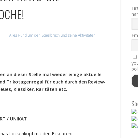
Fir
OCHE!
na
Ema
Alles Rund um den Steelbruch und seine Aktivitäten
,
you
pol
en an dieser Stelle mal wieder einige aktuelle
und Trikotagenregal für euch durch den Review-
ues, Klassiker, Raritäten etc.
So
RT / UNIKAT
mas Lockenkopf mit den Eckdaten: