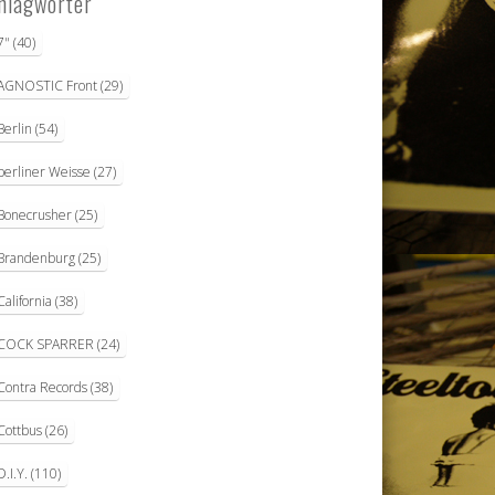
hlagwörter
7"
(40)
AGNOSTIC Front
(29)
Berlin
(54)
berliner Weisse
(27)
Bonecrusher
(25)
Brandenburg
(25)
California
(38)
COCK SPARRER
(24)
Contra Records
(38)
Cottbus
(26)
D.I.Y.
(110)