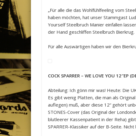
„Für alle die das Wohlfühlfeeling vom Ste
haben möchten, hat unser Stammgast Ludwi
Yourself Steelbruch Manier einfallen lass
der Hand geschliffen Steelbruch Bierkrug. 
Für alle Auswärtigen haben wir den Bierkr
COCK SPARRER ‎– WE LOVE YOU 12″EP (
Abteilung: Ich gönn mir was! Heute: Die
Es gibt wenig Platten, die man als Origina
auflegen) muß, aber diese 12“ gehört unb
STONES-Cover (das Original der Londonder
blutleerer Kassenpatient in der Reha) gib
SPARRER-Klassiker auf der B-Seite. Nicht 