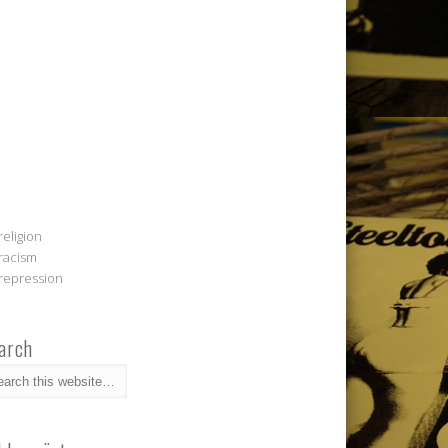
religion
racism
repression
arch