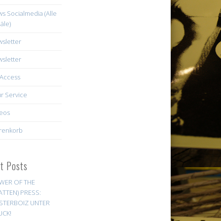
s Socialmedia (Alle
äle)
sletter
sletter
Access
r Service
eos
renkorb
st Posts
WER OF THE
ATTEN) PRESS:
STERBOIZ UNTER
UCK!