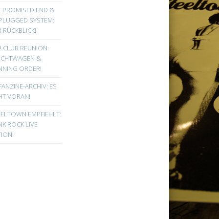
E PROMISED END &
PLUGGED SYSTEM:
 RÜCKBLICK!
! CLUB REUNION:
UCHTWAGEN &
NNING ORDER!
FANZINE-ARCHIV: ES
HT VORAN!
EELTOWN EMPFIEHLT:
K ROCK LIVE
ION!