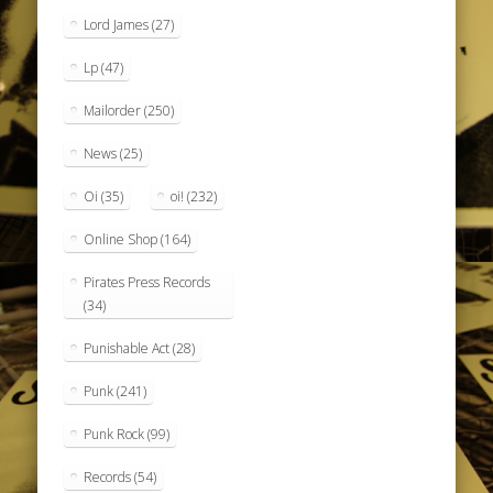
Lord James
(27)
Lp
(47)
Mailorder
(250)
News
(25)
Oi
(35)
oi!
(232)
Online Shop
(164)
Pirates Press Records
(34)
Punishable Act
(28)
Punk
(241)
Punk Rock
(99)
Records
(54)