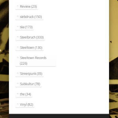
Review
(23)
siebdruck
(150)
ska
(173)
Steelbruch
(333)
Steeltown
(130)
Steeltown Records
(226)
Streetpunk
(35)
Subkultur
(78)
the
(34)
Vinyl
(82)