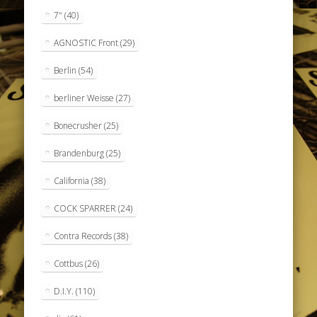
7"
(40)
AGNOSTIC Front
(29)
Berlin
(54)
berliner Weisse
(27)
Bonecrusher
(25)
Brandenburg
(25)
California
(38)
COCK SPARRER
(24)
Contra Records
(38)
Cottbus
(26)
D.I.Y.
(110)