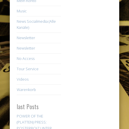
Mein Konto
Music
News Socialmedia (Alle
Kanäle)
Newsletter
Newsletter
No Access
Tour Service
Videos
Warenkorb
last Posts
POWER OF THE
(PLATTEN) PRESS:
POSTERBOIZ UNTER