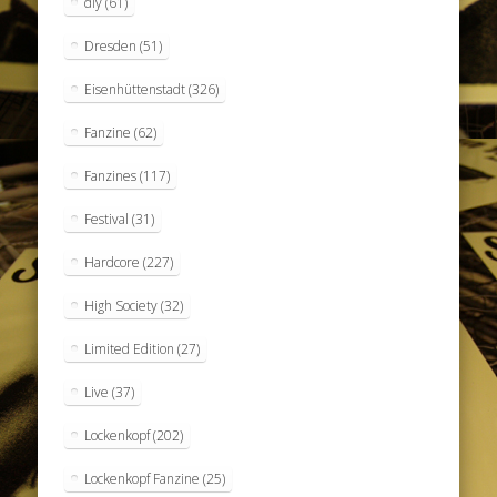
diy
(61)
Dresden
(51)
Eisenhüttenstadt
(326)
Fanzine
(62)
Fanzines
(117)
Festival
(31)
Hardcore
(227)
High Society
(32)
Limited Edition
(27)
Live
(37)
Lockenkopf
(202)
Lockenkopf Fanzine
(25)