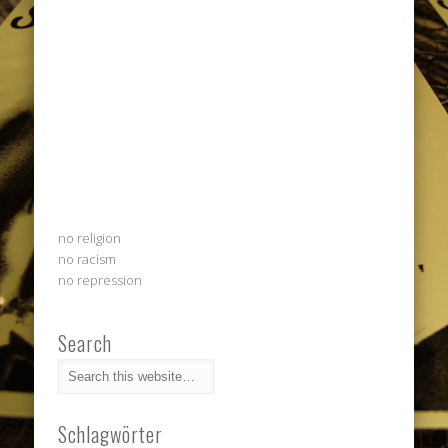
no religion
no racism
no repression
Search
Schlagwörter