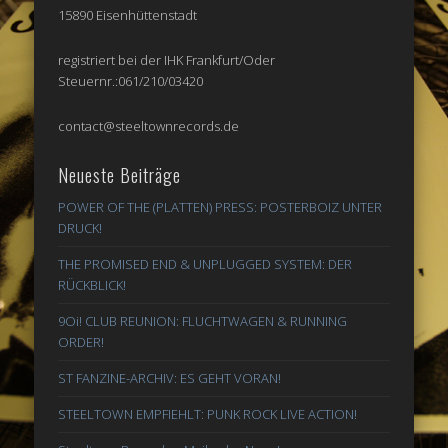
15890 Eisenhüttenstadt
registriert bei der IHK Frankfurt/Oder
Steuernr.:061/210/03420
contact@steeltownrecords.de
Neueste Beiträge
POWER OF THE (PLATTEN) PRESS: POSTERBOIZ UNTER
DRUCK!
THE PROMISED END & UNPLUGGED SYSTEM: DER
RÜCKBLICK!
9Oi! CLUB REUNION: FLUCHTWAGEN & RUNNING
ORDER!
ST FANZINE-ARCHIV: ES GEHT VORAN!
STEELTOWN EMPFIEHLT: PUNK ROCK LIVE ACTION!