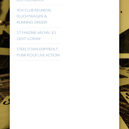
9Oi! CLUB REUNION:
FLUCHTWAGEN &
RUNNING ORDER!
ST FANZINE-ARCHIV: ES
GEHT VORAN!
STEELTOWN EMPFIEHLT:
PUNK ROCK LIVE ACTION!