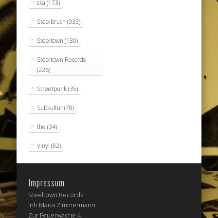
ska
(173)
Steelbruch
(333)
Steeltown
(130)
Steeltown Records
(226)
Streetpunk
(35)
Subkultur
(78)
the
(34)
Vinyl
(82)
Impressum
Steeltown Records
Inh.Maria Zimmermann
Zur Feuerwache 4