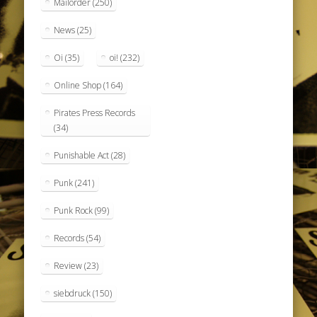
Mailorder
(250)
News
(25)
Oi
(35)
oi!
(232)
Online Shop
(164)
Pirates Press Records
(34)
Punishable Act
(28)
Punk
(241)
Punk Rock
(99)
Records
(54)
Review
(23)
siebdruck
(150)