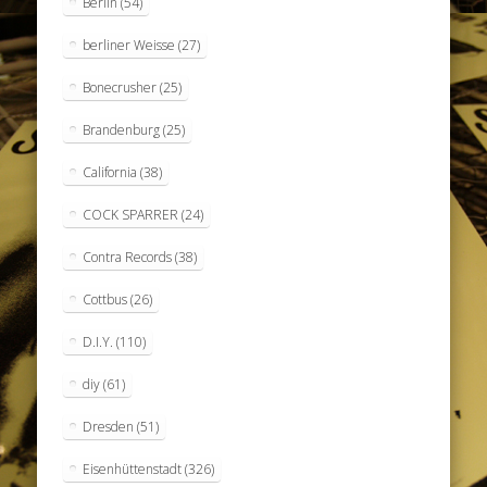
Berlin
(54)
berliner Weisse
(27)
Bonecrusher
(25)
Brandenburg
(25)
California
(38)
COCK SPARRER
(24)
Contra Records
(38)
Cottbus
(26)
D.I.Y.
(110)
diy
(61)
Dresden
(51)
Eisenhüttenstadt
(326)