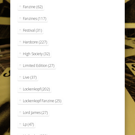
Fanzine
(62)
Fanzines
(117)
Festival
(31)
Hardcore
(227)
High Society
(32)
Limited Edition
(27)
Live
(37)
Lockenkopf
(202)
Lockenkopf Fanzine
(25)
Lord James
(27)
Lp
(47)