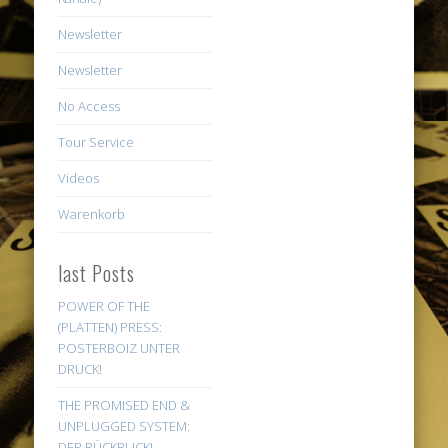
Newsletter
Newsletter
No Access
Tour Service
Videos
Warenkorb
last Posts
POWER OF THE
(PLATTEN) PRESS:
POSTERBOIZ UNTER
DRUCK!
THE PROMISED END &
UNPLUGGED SYSTEM:
DER RÜCKBLICK!