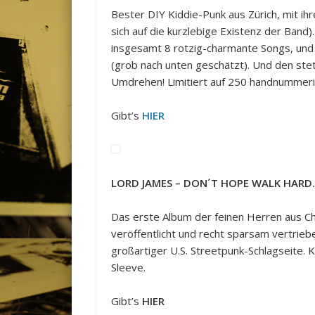
Bester DIY Kiddie-Punk aus Zürich, mit i
sich auf die kurzlebige Existenz der Band).
insgesamt 8 rotzig-charmante Songs, und 
(grob nach unten geschätzt). Und den st
Umdrehen! Limitiert auf 250 handnummer
Gibt’s
HIER
LORD JAMES – DON´T HOPE WALK HAR
Das erste Album der feinen Herren aus C
veröffentlicht und recht sparsam vertrieb
großartiger U.S. Streetpunk-Schlagseite.
Sleeve.
Gibt’s
HIER