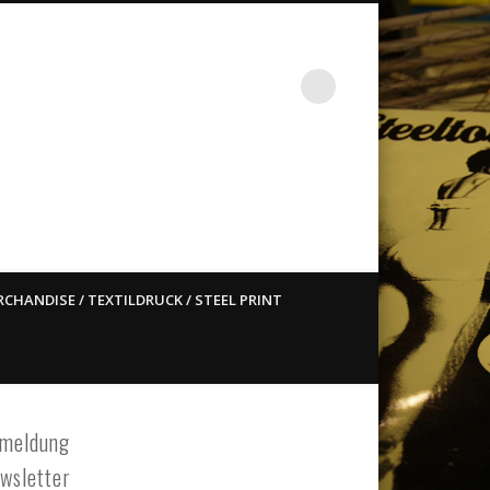
st ain`t dead so straight
CHANDISE / TEXTILDRUCK / STEEL PRINT
meldung
wsletter