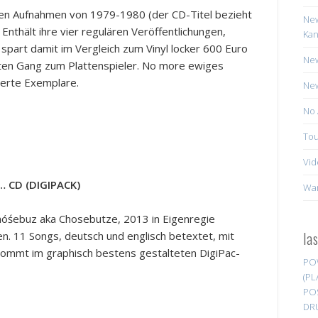
hren Aufnahmen von 1979-1980 (der CD-Titel bezieht
New
 Enthält ihre vier regulären Veröffentlichungen,
Kan
spart damit im Vergleich zum Vinyl locker 600 Euro
New
eten Gang zum Plattenspieler. No more ewiges
ierte Exemplare.
New
No 
Tou
Vid
D…
CD (DIGIPACK)
Wa
hóśebuz aka Chosebutze, 2013 in Eigenregie
la
en. 11 Songs, deutsch und englisch betextet, mit
 Kommt im graphisch bestens gestalteten DigiPac-
PO
(PL
PO
DR