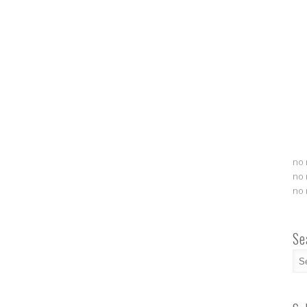
no 
no 
no 
Se