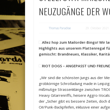
NEUZUGÄNGE DER W
Thomas Paradise
29. Oktober 2021
Allez hop zum Mailorder-Bingo! Wir la
Highlights aus unserem Plattenregal fü
gemischt: Brandneues, Klassiker, Raritä
RIOT DOGS – ANGEPASST UND FREUNDLI
„Wir sind die schönsten Jungs aus der Me
grobkörnige Schrotladung made in Leipzig
mißmutige Strassenklänge zwischen T
Heavy Gitarrenriffs, heisere Aggro-Vocals
der „Sicher gibt es bessere Zeiten, doch
Oi!/Punk-Backpfeifen, inklusive einer auf