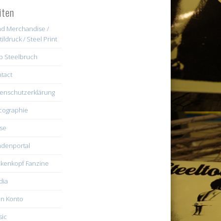
iten
d Merchandise /
tildruck / Steel Print
b Steelbruch
tact
enschutzerklärung
cographie
se
denportal
kenkopf Fanzine
dia
n Konto
ic