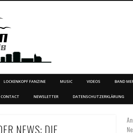
Steeltown Records – Ea
 | BOOKING
ahead
LOCKENKOPF FANZINE
MUSIC
VIDEOS
BAND MER
CONTACT
NEWSLETTER
DATENSCHUTZERKLÄRUNG
An
ER NEWS: DIE
Ne