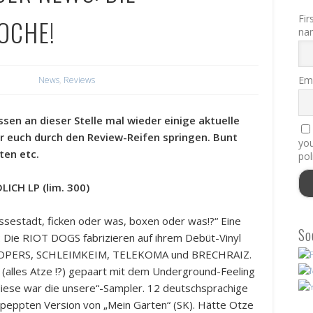
Fir
OCHE!
na
Ema
News
,
Reviews
ssen an dieser Stelle mal wieder einige aktuelle
r euch durch den Review-Reifen springen. Bunt
you
ten etc.
pol
CH LP (lim. 300)
ssestadt, ficken oder was, boxen oder was!?“ Eine
So
: Die RIOT DOGS fabrizieren auf ihrem Debüt-Vinyl
ROOPERS, SCHLEIMKEIM, TELEKOMA und BRECHRAIZ.
 (alles Atze !?) gepaart mit dem Underground-Feeling
 diese war die unsere“-Sampler. 12 deutschsprachige
gepeppten Version von „Mein Garten“ (SK). Hätte Otze