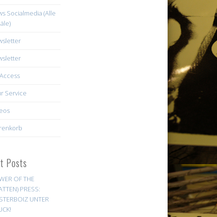
s Socialmedia (Alle
äle)
sletter
sletter
Access
r Service
eos
renkorb
st Posts
WER OF THE
ATTEN) PRESS:
STERBOIZ UNTER
UCK!