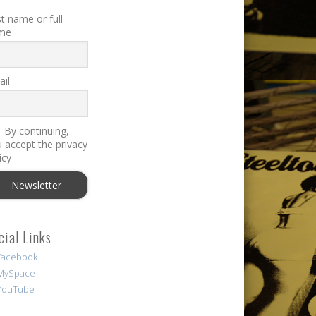
st name or full
me
il
By continuing,
 accept the privacy
icy
cial Links