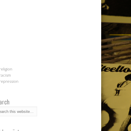
religion
racism
repression
arch