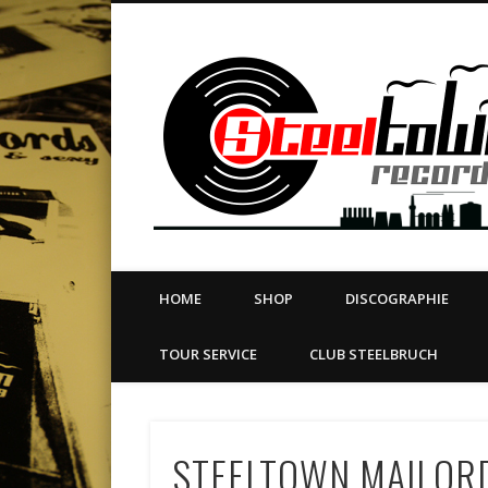
book
Twitter
Vimeo
Dribble
LinkedIn
LABEL | MERCH | PRINT | DIY | FANZINE | TOURSERVICE
HOME
SHOP
DISCOGRAPHIE
TOUR SERVICE
CLUB STEELBRUCH
STEELTOWN MAILORD