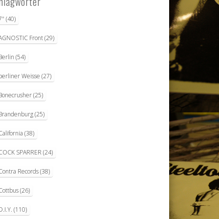
hlagwörter
7"
(40)
AGNOSTIC Front
(29)
Berlin
(54)
berliner Weisse
(27)
Bonecrusher
(25)
Brandenburg
(25)
California
(38)
COCK SPARRER
(24)
Contra Records
(38)
Cottbus
(26)
D.I.Y.
(110)