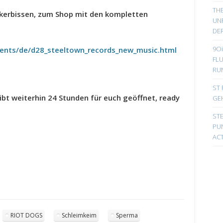
TH
eckerbissen, zum Shop mit den kompletten
UN
DER
9Oi
tents/de/d28_steeltown_records_new_music.html
FL
RU
ST 
ibt weiterhin 24 Stunden für euch geöffnet, ready
GE
ST
PUN
ACT
RIOT DOGS
Schleimkeim
Sperma