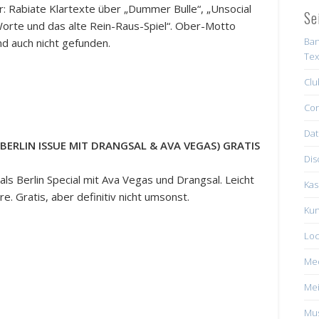
r: Rabiate Klartexte über „Dummer Bulle“, „Unsocial
Se
orte und das alte Rein-Raus-Spiel“. Ober-Motto
Ban
nd auch nicht gefunden.
Tex
Clu
Con
Dat
BERLIN ISSUE MIT DRANGSAL & AVA VEGAS) GRATIS
Dis
s Berlin Special mit Ava Vegas und Drangsal. Leicht
Kas
e. Gratis, aber definitiv nicht umsonst.
Kun
Loc
Me
Mei
Mus