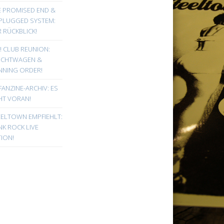
E PROMISED END &
PLUGGED SYSTEM:
 RÜCKBLICK!
! CLUB REUNION:
UCHTWAGEN &
NNING ORDER!
FANZINE-ARCHIV: ES
HT VORAN!
EELTOWN EMPFIEHLT:
K ROCK LIVE
ION!